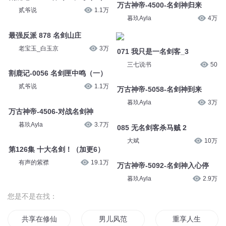
苏牧北
12万
暮玖Ayla
3万
第0413集 血洗名剑山庄？
071 我只是一名剑客_2
怀谷文化
8.5万
三七说书
30
割鹿记-0057 名剑匣中鸣（二）
万古神帝-4500-名剑神归来
贰爷说
1.1万
暮玖Ayla
4万
最强反派 878 名剑山庄
071 我只是一名剑客_3
老宝玉_白玉京
3万
三七说书
50
割鹿记-0056 名剑匣中鸣（一）
万古神帝-5058-名剑神到来
贰爷说
1.1万
暮玖Ayla
3万
万古神帝-4506-对战名剑神
085 无名剑客杀马贼 2