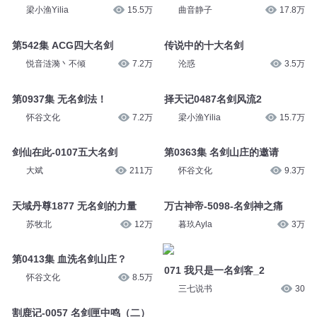
演播人骨头
1.2万
老猫文史铺
1935
择天记0486名剑风流1
天医凤九【1968】名剑择主
梁小渔Yilia
15.5万
曲音静子
17.8万
第542集 ACG四大名剑
传说中的十大名剑
悦音涟漪丶不倾
7.2万
沦惑
3.5万
第0937集 无名剑法！
择天记0487名剑风流2
怀谷文化
7.2万
梁小渔Yilia
15.7万
剑仙在此-0107五大名剑
第0363集 名剑山庄的邀请
大斌
211万
怀谷文化
9.3万
天域丹尊1877 无名剑的力量
万古神帝-5098-名剑神之痛