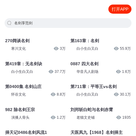
打开APP
名剑享范剑
270阔谈名剑
第163章：名剑
寒川文化
3万
白小生白又白
55.9万
第419章：无名剑诀
0887 四大名剑
白小生白又白
37.7万
华音凡人剧场
1.6万
第0400集 名剑山庄
第711章：平等王vs名剑
怀谷文化
8.8万
白小生白又白
30.1万
982 除名剑王宗
刘邦斩白蛇与名剑赤霄