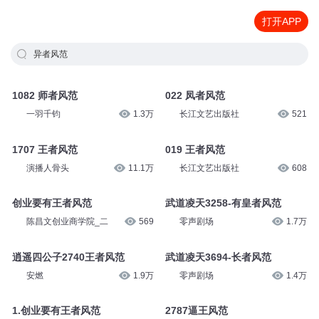
打开APP
异者风范
1082 师者风范
022 凤者风范
一羽千钧
1.3万
长江文艺出版社
521
1707 王者风范
019 王者风范
演播人骨头
11.1万
长江文艺出版社
608
创业要有王者风范
武道凌天3258-有皇者风范
陈昌文创业商学院_二
569
零声剧场
1.7万
逍遥四公子2740王者风范
武道凌天3694-长者风范
安燃
1.9万
零声剧场
1.4万
1.创业要有王者风范
2787逼王风范