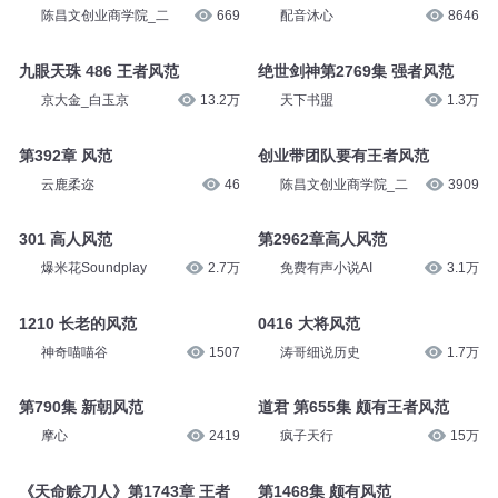
陈昌文创业商学院_二
669
配音沐心
8646
九眼天珠 486 王者风范
绝世剑神第2769集 强者风范
京大金_白玉京
13.2万
天下书盟
1.3万
第392章 风范
创业带团队要有王者风范
云鹿柔迩
46
陈昌文创业商学院_二
3909
301 高人风范
第2962章高人风范
爆米花Soundplay
2.7万
免费有声小说AI
3.1万
1210 长老的风范
0416 大将风范
神奇喵喵谷
1507
涛哥细说历史
1.7万
第790集 新朝风范
道君 第655集 颇有王者风范
摩心
2419
疯子天行
15万
《天命赊刀人》第1743章 王者
第1468集 颇有风范