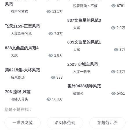
风范
悦音涟漪丶不倾
6791
有声的紫襟
13.1万
837文曲星的风范3
飞天1159-正室风范
大斌
2.9万
大漠吹来的风
7.3万
835文曲星的风范1
838文曲星的风范4
大斌
3万
大斌
2.8万
2523 少城主风范
第0215集-大将风范
六零一听书
2.7万
疯凰剧场
383
番外0438领导风范
706 流氓 风范
姣姣兮
5451
演播人骨头
56.3万
您是不是在找：
一世强龙范建明
名剑享范剑
穿越范儿养成指南