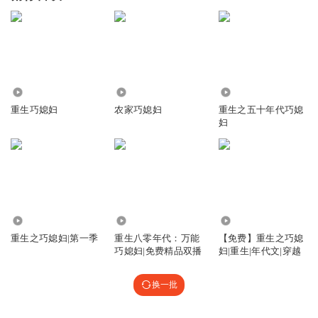
76.97万
498.07万
1.79万
重生巧媳妇
农家巧媳妇
重生之五十年代巧媳
妇
7.56万
3208.27万
4.08万
重生之巧媳妇|第一季
重生八零年代：万能
【免费】重生之巧媳
巧媳妇|免费精品双播
妇|重生|年代文|穿越
换一批