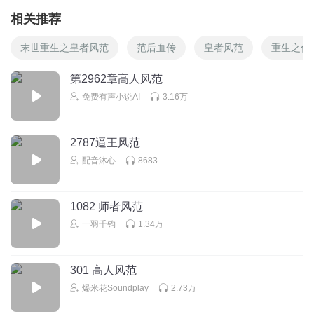
相关推荐
末世重生之皇者风范
范后血传
皇者风范
重生之你
第2962章高人风范
免费有声小说AI
3.16万
2787逼王风范
配音沐心
8683
1082 师者风范
一羽千钧
1.34万
301 高人风范
爆米花Soundplay
2.73万