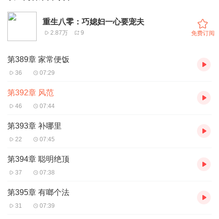
重生八零：巧媳妇一心要宠夫
2.87万
9
免费订阅
第389章 家常便饭
36
07:29
第392章 风范
46
07:44
第393章 补哪里
22
07:45
第394章 聪明绝顶
37
07:38
第395章 有啷个法
31
07:39