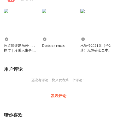
33.22万
346
6626
热点辣评娱乐民生共
Decision remix
水浒传2021版（全2
探讨｜冷暖人生事|大
册）无障碍读全本经
事件点评新闻
典四大名著
用户评论
还没有评论，快来发表第一个评论！
发表评论
猜你喜欢