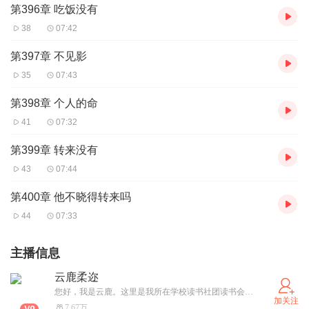
第396章 吃饭没有
38
07:42
第397章 不见影
35
07:43
第398章 个人的命
41
07:32
第399章 转来没有
43
07:44
第400章 他不晓得转来吗
44
07:33
主播信息
云鹿柔迩
您好，我是云鹿。这里是我所在学校读书社团读书会的一些阅读的作业课件 因时间有限且制作技术不是很精良请谅解我的粗制。我正在努力学习和探索制作有声读物。真是一门学问 。同时感谢大家希望能一起共同支持正版 。生命是时间轴的昙花一现，瞬间也要努力绽放的爱。
加关注
7.67万