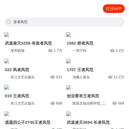
打开APP
皇者风范
武道凌天3258-有皇者风范
1082 师者风范
零声剧场
1.7万
一羽千钧
1.3万
022 凤者风范
1707 王者风范
长江文艺出版社
521
演播人骨头
11.2万
019 王者风范
创业要有王者风范
长江文艺出版社
608
陈昌文创业商学院_二
569
逍遥四公子2740王者风范
武道凌天3694-长者风范