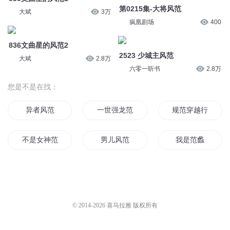
第0215集-大将风范
大斌
3万
疯凰剧场
400
836文曲星的风范2
2523 少城主风范
大斌
2.8万
六零一听书
2.8万
您是不是在找：
异者风范
一世强龙范建明
规范穿越行为委员
不是女神范儿
男儿风范
我是范蠡
范二狗传
名剑享范剑
为人师范
末世重生之皇者风范
穿越范儿养成指南
快穿之女配范儿
© 2014-
2026
喜马拉雅 版权所有
大唐驸范
洪范九畴
范水模山