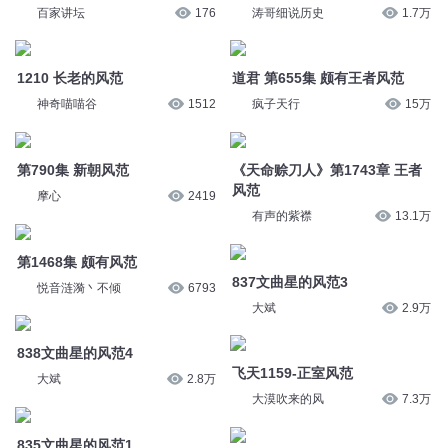
百家讲坛
176
涛哥细说历史
1.7万
1210 长老的风范
道君 第655集 颇有王者风范
神奇喵喵谷
1512
疯子天行
15万
第790集 新朝风范
《天命赊刀人》第1743章 王者
风范
摩心
2419
有声的紫襟
13.1万
第1468集 颇有风范
837文曲星的风范3
悦音涟漪丶不倾
6793
大斌
2.9万
838文曲星的风范4
飞天1159-正室风范
大斌
2.8万
大漠吹来的风
7.3万
835文曲星的风范1