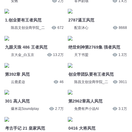
安燃
2万
零声剧场
1.4万
1.创业要有王者风范
2787逼王风范
陈昌文创业商学院_二
672
配音沐心
8668
九眼天珠 486 王者风范
绝世剑神第2769集 强者风范
京大金_白玉京
13.2万
天下书盟
1.3万
第392章 风范
创业带团队要有王者风范
云鹿柔迩
46
陈昌文创业商学院_二
3911
301 高人风范
第2962章高人风范
爆米花Soundplay
2.7万
免费有声小说AI
3.1万
考古手记 21 皇家风范
0416 大将风范