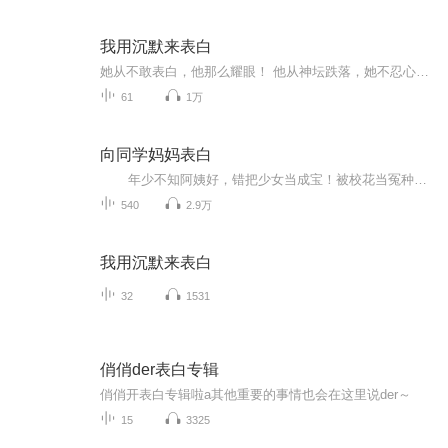
我用沉默来表白
她从不敢表白，他那么耀眼！ 他从神坛跌落，她不忍心，求爸爸，被算计着嫁给了他。 五年以后，他成了秦总裁。 她问：“可曾有一点点喜欢？“ 他答：“我只会负人……“ 那就，一别两宽，各生欢喜，何必再惹那情殇！
61
1万
向同学妈妈表白
年少不知阿姨好，错把少女当成宝！被校花当冤种吊着的李知言带着一个弱鸡系统重生到了2010年，自己在毕业聚会上手捧鲜花向校花余思思表白，即将被当众拒绝，沦为同学们多年笑柄的那天。 看了看一旁的41岁同学妈妈顾晚舟，成熟、知性...
540
2.9万
我用沉默来表白
32
1531
俏俏der表白专辑
俏俏开表白专辑啦a其他重要的事情也会在这里说der～
15
3325