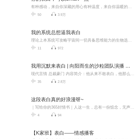
有种感动，来自你深藏的用心有种温度，来自你温暖的声音这个八月，济南之星smart和你一起用一封“更smart”的有声情书表白自己、表白亲爱的他/她、表白迟到的他/她
50
3.9万
我的系统总想逼我表白
理论上本系统可攻略宇宙间一切具备思维能力的生物选定攻略对象后，宿主将随机获得该对象的技能等级和天赋水平攻略对象为同性时，技能经验获得速度50，技能等级上限50攻略对象不为同种族时，触发404光环，技能经验获取速度100，暴毙概率99攻略失败后，触发...
11
972
我用沉默来表白 | 向阳而生的沙粒团队演播 、【多播】爱情 | 一段爱情往事
现代言情 总裁豪门 内容简介：他从来不敢表白，他那么耀眼！他从神坛跌落，她不忍心，求爸爸，被算计着嫁给了他。五年以后，他成了秦总裁。她问：“可曾有一点点喜欢？”他答：“我只会负人……”那就，一别两宽，各生欢喜，何必再惹那情殇！作者简介：大...
35
2.8万
这段表白真的好浪漫呀~
｜写给你的365封情书｜人这一生，总有一份惦念，无声无息，却贯穿朝夕。欢迎来到「雨檬莔」。在这里，每一段声音都是一封手写的情书，关于想念，关于温柔，关于那个让你心底住进一位匠人的人。我们不说轰轰烈烈的情话，只讲三餐四季里的微光，讲冬日午后斜...
4
94
【K家班】表白——情感播客