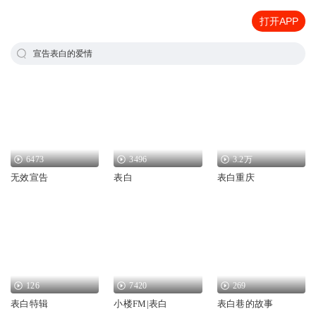
打开APP
宣告表白的爱情
6473
3496
3.2万
无效宣告
表白
表白重庆
126
7420
269
表白特辑
小楼FM|表白
表白巷的故事