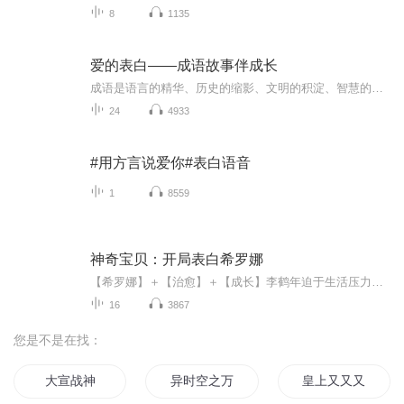
8
1135
爱的表白——成语故事伴成长
成语是语言的精华、历史的缩影、文明的积淀、智慧的浓缩，处处闪耀着睿智的光芒，是中华民族的瑰宝。它具有丰富的内涵，意义深远，读上去朗朗上口。我国成语来源十分广泛，有的来源于真实的了历史，有的来源于古人的奇闻逸事，有的则是从古籍的文字中凝练...
24
4933
#用方言说爱你#表白语音
1
8559
神奇宝贝：开局表白希罗娜
【希罗娜】＋【治愈】＋【成长】李鹤年迫于生活压力，而选择跳海解脱谁知竟穿越到了宝可梦世界还刚好被海边度假的希罗娜救了刚苏醒的李鹤年以为这里是天堂便直接向希罗娜提出了表白谁知希罗娜并没有直接拒绝而是让李鹤年达到冠军后再来找她于是，清醒过来...
16
3867
您是不是在找：
大宣战神
异时空之万世师表
皇上又又又宣我了