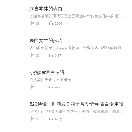
来自本体的表白
以通俗易懂的现代语言全面阐述中华传统文化中的“道”与宇宙生命和万事万物之间的关系。
15
1204
表白女生的技巧
表白看似简单，其实大有乾坤。错误的表白不但会搞砸即将到手的恋爱，更会把你心爱的女生越推越远。本系列致力于解决男性表白问题，以及表白失败后的挽救方法。正确表白，轻松恋爱，让表白不再成为恋爱的绊脚石。如果你在恋爱方面有疑惑，也可以和我的小助...
50
8.9万
小挽der表白专辑
挽的表白专辑，不要催更
3
997
520特辑：世间最美的十首爱情诗 表白专用哦
520到了，很多人都会在这一天表白，或者说爱。鲜花巧克力？那已经过时。浪漫晚餐？那多俗气！来跟宇轩用最浪漫而典雅的方式传情表意吧！我为你朗读了十首最美的爱情诗，看看哪一首，是你想对TA说的？
10
4.6万