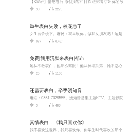
【K家班】情感电台 原创播客栏目欢迎投稿-讲出你的故...
38
2275
重生表白失败，校花急了
女生宿舍楼下。萧扬：我喜欢你，做我女朋友吧！这是他对校花林齐悦的第九十九次表白。第二天。校花：你今天怎么没来表白了？？萧扬：你谁啊？校花：？？？
877
6.4万
免费|我用沉默来表白|都市
她从不敢表白，他那么耀眼！他从神坛跌落，她不忍心，求爸爸，被算计着嫁给了他。五年以后，他成了秦总裁。她问：“可曾有一点点喜欢？“他答：“我只会负人……“那就，一别两宽，各生欢喜，何必再惹那情殇！
25
1153
还需要表白，牵手漫知音
电话：0351-7029555。漫知音是集主题KTV、主题影院、休闲餐吧为一体的综合性娱乐休闲场所，KTV、影院自主点播、自由切换、自由选片，使您在私密的空间享受听觉与视觉的双重盛宴，漫知音多样化的休闲娱乐场所是您家庭聚会、生日派对、情侣约会、商务洽谈的个性专属体验中心！地址：平阳路与亲贤北街交叉口西南角新时代广场负一层漫知音
3
483
真情表白：《我只喜欢你》
我不喜欢这世界，我只喜欢你。你学生时代喜欢的那个人怎么样了？成为的妻子，在我身边睡着了。——《我不喜欢这个世界，我只喜欢你》