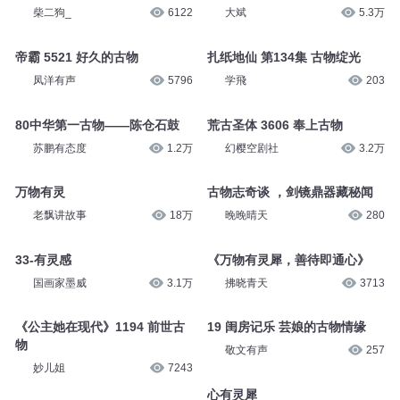
柴二狗_
6122
大斌
5.3万
帝霸 5521 好久的古物
扎纸地仙 第134集 古物绽光
凤洋有声
5796
学飛
203
80中华第一古物——陈仓石鼓
荒古圣体 3606 奉上古物
苏鹏有态度
1.2万
幻樱空剧社
3.2万
万物有灵
古物志奇谈 ，剑镜鼎器藏秘闻
老飘讲故事
18万
晚晚晴天
280
33-有灵感
《万物有灵犀，善待即通心》
国画家墨威
3.1万
拂晓青天
3713
《公主她在现代》1194 前世古
19 闺房记乐 芸娘的古物情缘
物
敬文有声
257
妙儿姐
7243
心有灵犀