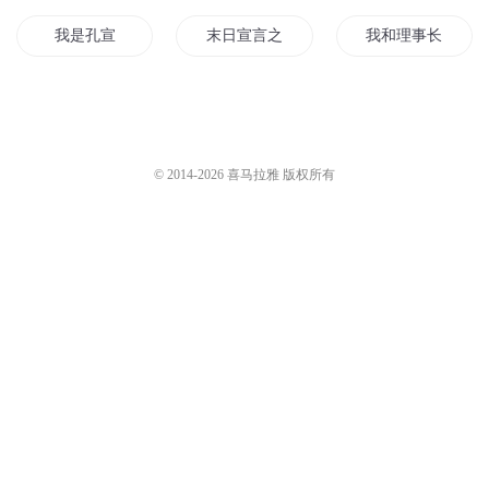
我是孔宣
末日宣言之生存
我和理事长官宣了
重生影后冷少官宣吧
大宣王朝
皇上又又又宣我了
宣和纪事
宣告表白的爱情
重生之霖宣
© 2014-
2026
喜马拉雅 版权所有
宣城诡事
大神在等她官宣
宣战之路
他的宣言
我宣你你造吗
宣城往事
大宣讲师
我和男二官宣了