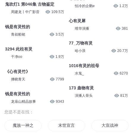
鬼吹灯1 第046集 古物鉴定
怕冷的企鹅e
1.2万
周建龙丨中广影音
109.5万
心有灵犀
钱是有灵性的
维华演播
381
青叔船铭
3.5万
77_万物有灵
3294 此柱有灵
哈小浪
20.7万
干净oo
1.9万
1016有灵的祖母
《心有灵竹》
水鬼_
6270
拂晓青天
7799
173 蛊物有灵
钱是有灵性的
演播人骨头
81万
龙庙山精品故事
9343
您是不是在找：
魔族一神之宣告
末世宣言
大宣战神