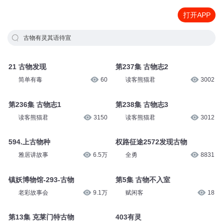
打开APP
古物有灵其语待宣
21 古物发现
第237集 古物志2
简单有毒
60
读客熊猫君
3002
第236集 古物志1
第238集 古物志3
读客熊猫君
3150
读客熊猫君
3012
594.上古物种
权路征途2572发现古物
雅居讲故事
6.5万
全勇
8831
镇妖博物馆-293-古物
第5集 古物不入室
老彩故事会
9.1万
赋闲客
18
第13集 克莱门特古物
403有灵