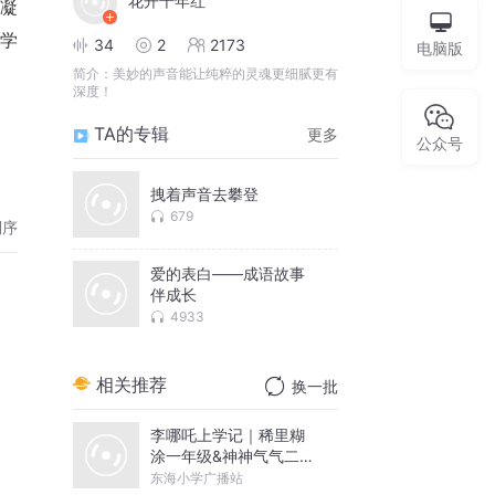
花开千年红
凝
学
34
2
2173
电脑版
简介：
美妙的声音能让纯粹的灵魂更细腻更有
深度！
TA的专辑
更多
公众号
拽着声音去攀登
679
倒序
爱的表白——成语故事
伴成长
4933
相关推荐
换一批
李哪吒上学记｜稀里糊
涂一年级&神神气气二年
级
东海小学广播站