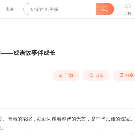
电台
上传
白——成语故事伴成长
下载
订阅
分享
淀、智慧的浓缩，处处闪耀着睿智的光芒，是中华民族的瑰宝。
口。