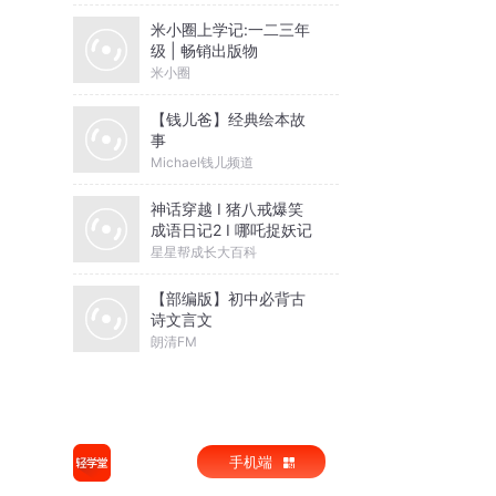
米小圈上学记:一二三年
级 | 畅销出版物
米小圈
【钱儿爸】经典绘本故
事
Michael钱儿频道
神话穿越 I 猪八戒爆笑
成语日记2 I 哪吒捉妖记
星星帮成长大百科
【部编版】初中必背古
诗文言文
朗清FM
手机端