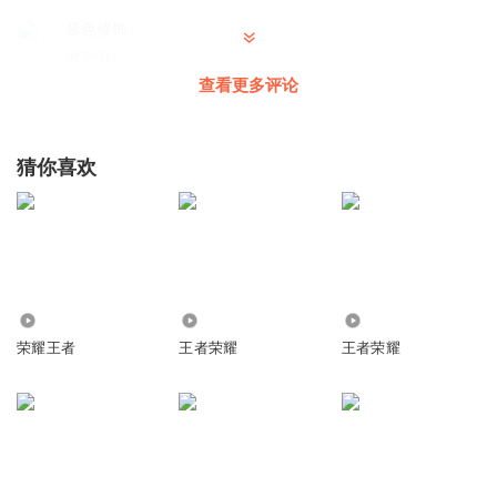
暮色修饰
啾啾啾
查看更多评论
回复
2019-11-30
2
林林讲故事L
猜你喜欢
🦋🐌🐞🐜🦟🦗🕷🕸🦂🐢🐍🦎🦖🦕🐙🦑🦐🦞🦀🐡🐠🐟🐬🐳🐋🦈
🐊🐅🐆🦓🦍🦧🐘🦛🦏🐪🐫🦒🦘🐃🐂🐄🐎🐖🐏🐑🦙🐐🦌🐕🐩🦮
🐕‍🦺🐈🐓🦃🦚🦜🦢🦩🕊🐇🦝
回复
2020-04-27
1
1826657wavr
661.33万
5.68万
1.74万
主播快更
荣耀王者
王者荣耀
王者荣耀
回复
2020-03-25
1