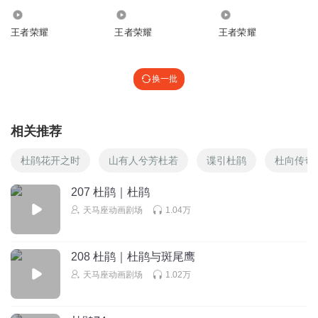
3.59万
827
5.48万
王者荣耀
王者荣耀
王者荣耀
换一批
相关推荐
杜鹃花开之时
山有人兮芳杜若
谍引杜鹃
杜向传奇
207 杜鹃｜杜鹃
天马座动画剧场
1.04万
208 杜鹃｜杜鹃与斑尾鹰
天马座动画剧场
1.02万