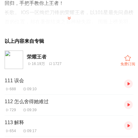
回归，手把手教你上王者！
长歌。 IOS一区绚烂刀锋的荣耀王者，以101星最先问鼎榜
首的位置，却在暑假结束之后神秘失踪。 国服上榜关羽、
国服上榜花木兰，在高手云集的IOS一区有着“最强上单”的
称号，只可惜这位神秘高手，已经有整整两个月的时间没有
以上内容来自专辑
上线了。 “这次，要出手了吗？”
荣耀王者
感谢您收听《荣耀王者》，喜欢的话，记得关注订阅呦！
16.19万
1727
免费订阅
111 误会
688
09:10
112 怎么舍得她难过
729
09:39
113 解释
654
09:17