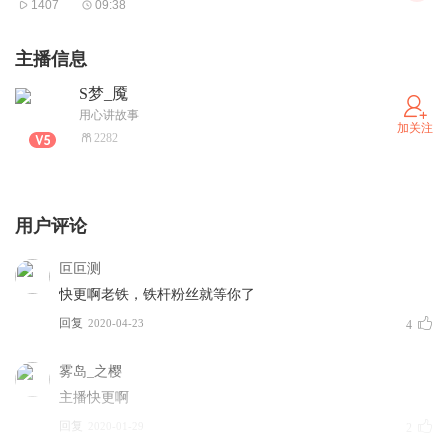
1407
09:38
主播信息
S梦_魇
用心讲故事
加关注
2282
用户评论
叵叵测
快更啊老铁，铁杆粉丝就等你了
回复
2020-04-23
4
雾岛_之樱
主播快更啊
回复
2020-01-29
2