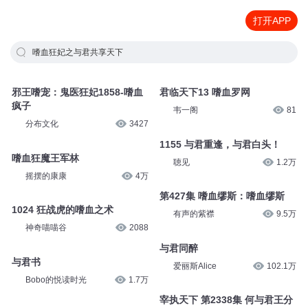
打开APP
嗜血狂妃之与君共享天下
邪王嗜宠：鬼医狂妃1858-嗜血
君临天下13 嗜血罗网
疯子
韦一阁
81
分布文化
3427
1155 与君重逢，与君白头！
嗜血狂魔王军林
聴见
1.2万
摇摆的康康
4万
第427集 嗜血缪斯：嗜血缪斯
1024 狂战虎的嗜血之术
有声的紫襟
9.5万
神奇喵喵谷
2088
与君同醉
与君书
爱丽斯Alice
102.1万
Bobo的悦读时光
1.7万
宰执天下 第2338集 何与君王分