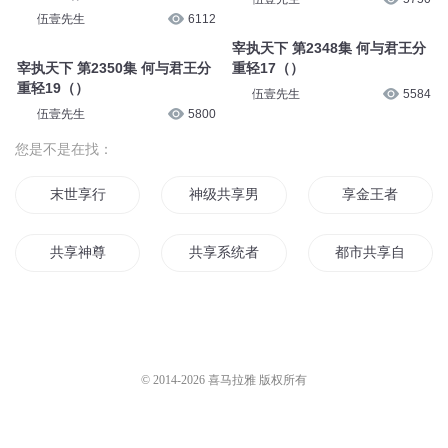
伍壹先生
6112
宰执天下 第2348集 何与君王分
宰执天下 第2350集 何与君王分
重轻17（）
重轻19（）
伍壹先生
5584
伍壹先生
5800
您是不是在找：
末世享行
神级共享男神系统
享金王者
共享神尊
共享系统者
都市共享自己修仙
都市共享系统
嗜血狂魔
超级共享男友系统
网游之资源共享
共享法宝
万能共享奶爸
© 2014-
2026
喜马拉雅 版权所有
共享在修仙世界
超级共享系统
我能跟灵宠共享属