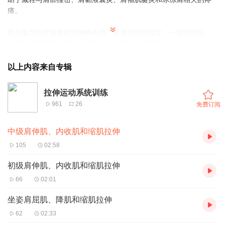
痛。
要想最大限度发挥此拉伸的作用，应保持肘部固定。一段时间后，
随着肌肉变得更加柔韧，要保持肘部固定，将需要抓住肩膀上方的
门柱。但随着双手高过肩膀，菱形肌的拉伸会减弱，而前锯肌的拉
伸会加强。
以上内容来自专辑
拉伸运动系统训练
961
26
免费订阅
中级肩伸肌、内收肌和缩肌拉伸
105
02:58
初级肩伸肌、内收肌和缩肌拉伸
66
02:01
坐姿肩屈肌、降肌和缩肌拉伸
62
02:33