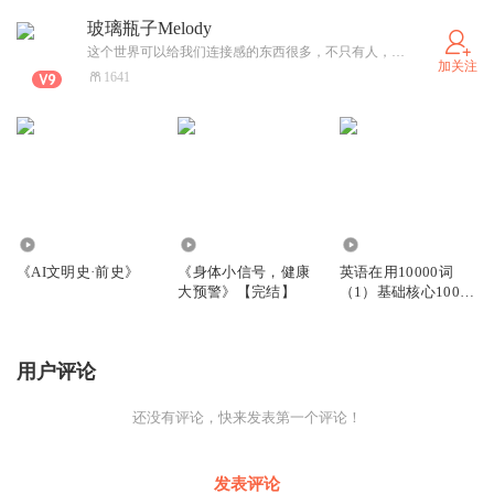
玻璃瓶子Melody
这个世界可以给我们连接感的东西很多，不只有人，一棵树可以，日月星辰也可以，只要你跟自己有连接，而且越来越深，你会被很多事物滋养。
加关注
1641
884
2662
248
《AI文明史·前史》
《身体小信号，健康
英语在用10000词
大预警》【完结】
（1）基础核心1000
词
用户评论
还没有评论，快来发表第一个评论！
发表评论