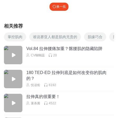
换一批
相关推荐
掌控肌肉
谁说赛亚人都是肌肉兄贵的
肌缘巧合
肌
Vol.84 拉伸腰痛加重？髂腰肌的隐藏陷阱
CV蝈蝈蕊
20
180 TED-ED 拉伸到底是如何改变你的肌肉
的？
悦读烩
6192
拉伸真的很重要！
薯条酱
4522