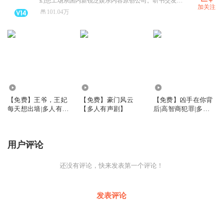
幻想工场系国内新锐泛娱乐内容原创公司。听书交友群：191910087
加关注
101.04万
1.61万
1.85万
42.59万
【免费】王爷，王妃
【免费】豪门风云
【免费】凶手在你背
每天想出墙|多人有声
【多人有声剧】
后|高智商犯罪|多人
剧
有声剧
用户评论
还没有评论，快来发表第一个评论！
发表评论