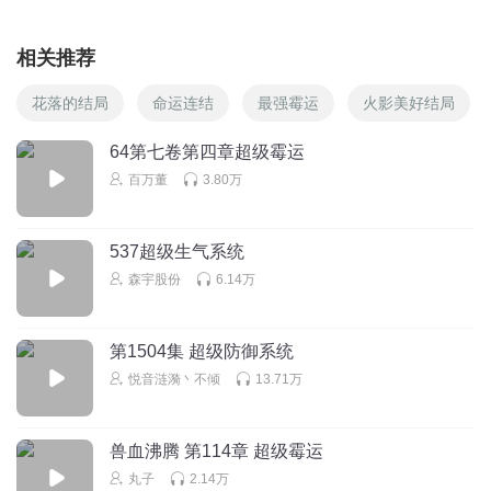
相关推荐
花落的结局
命运连结
最强霉运
火影美好结局
64第七卷第四章超级霉运
百万董
3.80万
537超级生气系统
森宇股份
6.14万
第1504集 超级防御系统
悦音涟漪丶不倾
13.71万
兽血沸腾 第114章 超级霉运
丸子
2.14万