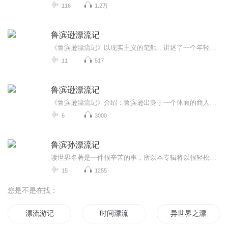
116
1.2万
鲁滨逊漂流记
《鲁滨逊漂流记》以现实主义的笔触，讲述了一个年轻的水手鲁宾逊因船只失事而流落荒岛而不得不孤独求生的故事。作者以自叙的方式表现了鲁宾逊的传奇经历，他在进退无路、悲观失望之余，开始想办法自救：做木筏、造房子、种粮食、养牲畜······竭力投...
11
517
鲁滨逊漂流记
《鲁滨逊漂流记》介绍：鲁滨逊出身于一个体面的商人家庭，渴望航海，一心想去海外见识一番。他瞒着父亲出海，第一次航行就遇到大风浪，船只沉没，他好不容易才逃出性命。第二次出海到非洲经商，赚了一笔钱。第三次又遭不幸，被摩尔人俘获，当了奴隶。后来...
6
3000
鲁滨孙漂流记
读世界名著是一件很辛苦的事，所以本专辑将以很轻松的播讲风格带着听友去读世界名著，力求把读名著变得轻松起来。鲁滨逊漂流记是大家都很喜欢的一部小说，主播将从这部小说开始，陆续为听友奉献更多的名著播讲作品。
15
1255
您是不是在找：
漂流游记
时间漂流
异世界之漂流记