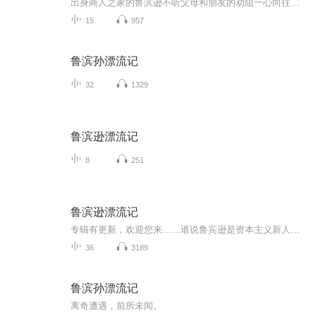
出身商人之家的鲁滨逊不听父母和朋友的劝阻一心向往充满冒险的海外生活。有一次风暴将船打翻，他一个人被海浪抛到荒岛上，他并没有放弃希望，以非凡的勇气和智慧，在孤岛上存活下来。经过他的不懈努力，运用自己的所学所知，历经千辛万苦，终于顽强地活了...
15
957
鲁滨孙漂流记
32
1329
鲁滨逊漂流记
8
251
鲁滨逊漂流记
专辑有更新，欢迎您来……谁说鲁宾逊是资本主义新人？他是从古至今自由人们的缩影。顺便，他开启了接下来两百年的历史。航海，贸易，殖民，基督教护教精神，欧美版“华夷之辨”，惊人增殖的资本。除了没有发明蒸汽机，鲁宾逊真是各种作俑。...
36
3189
鲁滨孙漂流记
离奇遭遇，前所未闻。