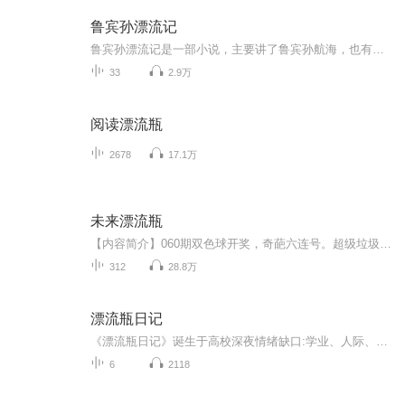
鲁宾孙漂流记
鲁宾孙漂流记是一部小说，主要讲了鲁宾孙航海，也有许多奇遇冒险，喜欢的观众快来收听吧。
33
2.9万
阅读漂流瓶
2678
17.1万
未来漂流瓶
【内容简介】060期双色球开奖，奇葩六连号。超级垃圾股，逆天翻红，连翻56倍。未来商业帝国，如今还是家小作坊。科技巨头，崛起于一间狭小办公室。海外孤岛，蕴藏超级宝藏。灾难的一年，2020年2月1号，天外陨石，降临在美国纽约东北方向12公里的大西洋，女...
312
28.8万
漂流瓶日记
《漂流瓶日记》诞生于高校深夜情绪缺口:学业、人际、情感压力无处安放。节目以“温暖治愈”为锚点用匿名故事+双主持共情模式，为大学生搭建安全倾诉空间。
6
2118