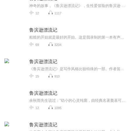
神奇的故事，《鲁滨逊漂流记》，生性爱冒险的鲁滨逊 ，离开安逸富裕的家庭。离开爱她的父亲母亲 ，选择了航海，几番生死，在某一天被漂落到荒岛，渺无人烟，与野兽，沙滩，小鸟为伴，与寂寞，孤独，贫穷为伍，靠着自己坚韧的毅力和聪明的才智。在孤岛上生活了28年，28年中危机重重，险象环生，他凭借超人的能力，战胜了自然，战胜了环境，战胜了野人，靠自己的大智大勇28年以后离开了孤岛 …
12
1117
鲁滨逊漂流记
粗糙的开始就是最好的开始。这是我录制的第一本有声书。练习为主，不必在意。
69
3204
鲁滨逊漂流记
《鲁宾逊漂流记》是写作风格比较特殊的一部。作者笛福以现实主义的笔触，讲述了一个年轻的水手鲁宾逊因船只失事而流落荒岛而不得不孤独求生的故事。作者以自叙的方式表现了鲁宾逊的传奇经历，他在进退无路、悲观失望之余，开始想办法自救：做木筏、造房子...
15
910
鲁滨逊漂流记
余秋雨先生说过：“幼小的心灵纯廓，由经典名著奠基可以激发他们一生的文化向往。”因此，从培养孩子健康人格的角度出发，引导、鼓励孩子们阅读经典名著是十分必要的。为此，我们根据孩子们的年龄和心理特征，将风靡世界的经典文学名著重新进行改写加工，...
12
1095
鲁宾逊漂流记