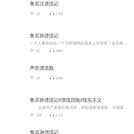
鲁宾汉漂流记
32
1.9万
鲁宾孙漂流记
一个人要如何在一个与世隔绝的孤岛上生存呢？这又得需要多大的勇气和智慧呢？快来听一听鲁宾孙是如何做的吧........
41
3849
声音漂流瓶
14
1005
鲁滨孙漂流记//漂流历险//现实主义
出身中产家庭的鲁滨孙，因痴迷航海冒险，不顾家人反对多次出海。一次航行中，船队遭遇暴风雨，船只沉没，他成为唯一幸存者，流落至无人荒岛。 在荒岛上的28年里，他从最初的绝望中振作，凭借智慧与毅力，从失事船只中抢救物资，搭建...
155
1.4万
鲁滨逊漂流记