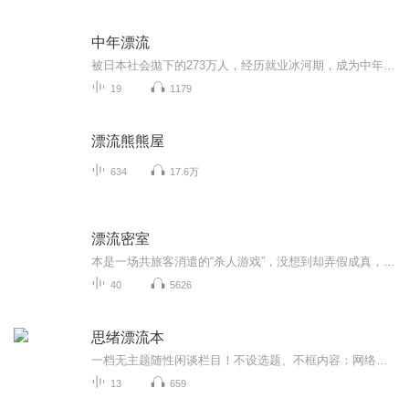
中年漂流
被日本社会拋下的273万人，经历就业冰河期，成为中年自由职业者。他们只因为找不到一份稳定的正式工作，被迫放弃恋爱、婚姻、生育、人际关系、房产，不断失去一切的人生，看不见梦想和希望……本书以采访的形式对中年自由职业者的现状进行了描述，同时也提...
19
1179
漂流熊熊屋
634
17.6万
漂流密室
本是一场共旅客消遣的“杀人游戏”，没想到却弄假成真，将自己带入了一个诡异的杀人事件，他能否活下来？丧心病狂的凶手这样做的目的是什么？又是什么原因谁让他开始的这这场真正的“杀人游戏”。
40
5626
思绪漂流本
一档无主题随性闲谈栏目！不设选题、不框内容：网络热点、日常心绪、突发感悟、零碎思考，脑子里冒出来什么就聊什么。不用刻意深刻，不必完美措辞，用最松弛的声音，分享每一刻最真实的想法。
13
659