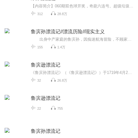
【内容简介】060期双色球开奖，奇葩六连号。超级垃圾股，逆天翻红，连翻56倍。未来商业帝国，如今还是家小作坊。科技巨头，崛起于一间狭小办公室。海外孤岛，蕴藏超级宝藏。灾难的一年，2020年2月1号，天外陨石，降临在美国纽约东北方向12公里的大西洋，女...
312
28.8万
鲁滨孙漂流记//漂流历险//现实主义
出身中产家庭的鲁滨孙，因痴迷航海冒险，不顾家人反对多次出海。一次航行中，船队遭遇暴风雨，船只沉没，他成为唯一幸存者，流落至无人荒岛。 在荒岛上的28年里，他从最初的绝望中振作，凭借智慧与毅力，从失事船只中抢救物资，搭建...
155
1.4万
鲁滨逊漂流记
《鲁滨孙漂流记》（《鲁滨逊漂流记》）于1719年4月25日出版，是英国作家丹尼尔·笛福的代表作。这部小说一问世既风靡全球又历久不衰，在世界各地拥有一代又一代的读者。小说从初版至今，已出了几百版，几乎译成了世界上所有各种文字。据说，除了《圣经》之...
32
26.8万
鲁滨逊漂流记
22
755
鲁滨孙漂流记