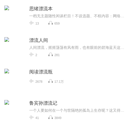
思绪漂流本
一档无主题随性闲谈栏目！不设选题、不框内容：网络热点、日常心绪、突发感悟、零碎思考，脑子里冒出来什么就聊什么。不用刻意深刻，不必完美措辞，用最松弛的声音，分享每一刻最真实的想法。
13
659
漂流人间
人间漂流，摇摇荡荡有风有雨，也有眼前的碧海蓝天这是一档关于自我剖析和自我探索的电台节目以及漂流人间的所思所想
2
281
阅读漂流瓶
2678
17.1万
鲁宾孙漂流记
一个人要如何在一个与世隔绝的孤岛上生存呢？这又得需要多大的勇气和智慧呢？快来听一听鲁宾孙是如何做的吧........
41
3849