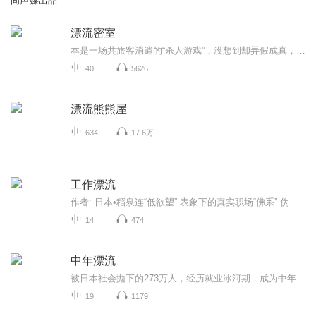
间声媒出品
漂流密室
本是一场共旅客消遣的“杀人游戏”，没想到却弄假成真，将自己带入了一个诡异的杀人事件，他能否活下来？丧心病狂的凶手这样做的目的是什么？又是什么原因谁让他开始的这这场真正的“杀人游戏”。
40
5626
漂流熊熊屋
634
17.6万
工作漂流
作者: 日本•稻泉连“低欲望” 表象下的真实职场“佛系” 伪装下的迷惘焦虑因为不安，所以“漂流”“这个行业真的适合我吗？”“保持现状似乎就是在走下坡路”…?“选择越来越少，我还能做什么?”20世纪90年代日本泡沫经济破灭终身雇佣制和论资排辈的时代...
14
474
中年漂流
被日本社会拋下的273万人，经历就业冰河期，成为中年自由职业者。他们只因为找不到一份稳定的正式工作，被迫放弃恋爱、婚姻、生育、人际关系、房产，不断失去一切的人生，看不见梦想和希望……本书以采访的形式对中年自由职业者的现状进行了描述，同时也提...
19
1179