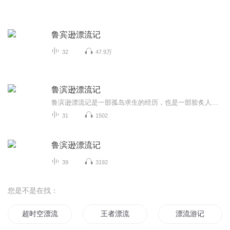
鲁宾逊漂流记
32
47.9万
鲁滨逊漂流记
鲁滨逊漂流记是一部孤岛求生的经历，也是一部脍炙人口的小说。
31
1502
鲁滨逊漂流记
39
3192
您是不是在找：
超时空漂流记
王者漂流
漂流游记