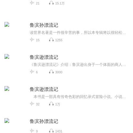
21
15.1万
鲁滨孙漂流记
读世界名著是一件很辛苦的事，所以本专辑将以很轻松的播讲风格带着听友去读世界名著，力求把读名著变得轻松起来。鲁滨逊漂流记是大家都很喜欢的一部小说，主播将从这部小说开始，陆续为听友奉献更多的名著播讲作品。
15
1255
鲁滨逊漂流记
《鲁滨逊漂流记》介绍：鲁滨逊出身于一个体面的商人家庭，渴望航海，一心想去海外见识一番。他瞒着父亲出海，第一次航行就遇到大风浪，船只沉没，他好不容易才逃出性命。第二次出海到非洲经商，赚了一笔钱。第三次又遭不幸，被摩尔人俘获，当了奴隶。后来...
6
3000
鲁滨逊漂流记
本书是一部具有传奇色彩的回忆录式冒险小说。小说问世之后，立即风靡全球，历久不衰，成为家喻户晓的一部世界名著，该书被誉为英国文学史上的第一部长篇小说。 本书运用自述的方式，讲述了主人公在孤岛上生活二十八年的传奇故事：鲁滨逊在绝境中流落...
32
1万
鲁滨孙漂流记
9
1431