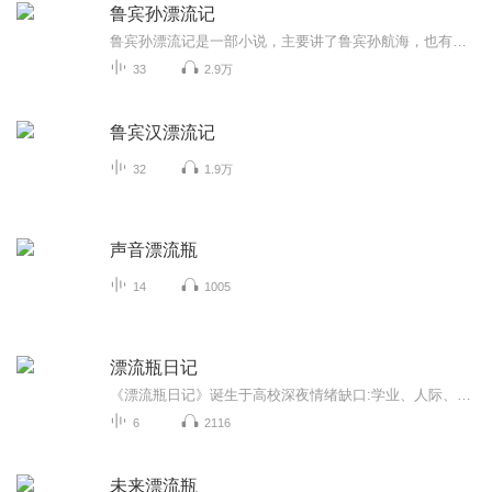
鲁宾孙漂流记
鲁宾孙漂流记是一部小说，主要讲了鲁宾孙航海，也有许多奇遇冒险，喜欢的观众快来收听吧。
33
2.9万
鲁宾汉漂流记
32
1.9万
声音漂流瓶
14
1005
漂流瓶日记
《漂流瓶日记》诞生于高校深夜情绪缺口:学业、人际、情感压力无处安放。节目以“温暖治愈”为锚点用匿名故事+双主持共情模式，为大学生搭建安全倾诉空间。
6
2116
未来漂流瓶