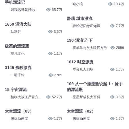
手机漂流记
哈小浪
10.4万
叫我远哥就行dy
65.7万
舒眠-城市漂流
1650 漂流大陆
轻松记忆考证知识
7.7万
咕噜谷
3.6万
190-漂流记-下
破案的漂流瓶
喜羊羊与灰太狼官方号
2099
非凡文化
1.1万
1012 时空漂流
3149 孤独漂流
华音凡人剧场
1.6万
一羽千钧
2785
109 从一个漂流瓶说起 1：抢手
15.宇宙漂流
的漂流瓶
植物大战僵尸官方频
52.7万
星星帮成长大百科
3.8万
道
太空漂流（03）
太空漂流（02）
腾远动画屋
1.7万
腾远动画屋
1.6万