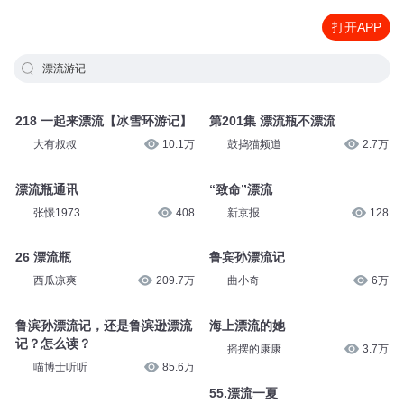
打开APP
漂流游记
218 一起来漂流【冰雪环游记】
第201集 漂流瓶不漂流
大有叔叔
10.1万
鼓捣猫频道
2.7万
漂流瓶通讯
“致命”漂流
张憬1973
408
新京报
128
26 漂流瓶
鲁宾孙漂流记
西瓜凉爽
209.7万
曲小奇
6万
鲁滨孙漂流记，还是鲁滨逊漂流
海上漂流的她
记？怎么读？
摇摆的康康
3.7万
喵博士听听
85.6万
55.漂流一夏