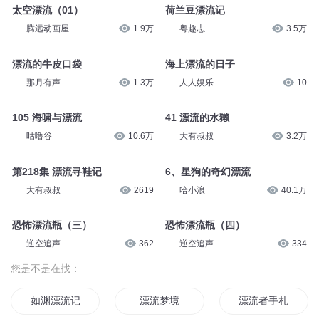
太空漂流（01）
荷兰豆漂流记
腾远动画屋
1.9万
粤趣志
3.5万
漂流的牛皮口袋
海上漂流的日子
那月有声
1.3万
人人娱乐
10
105 海啸与漂流
41 漂流的水獭
咕噜谷
10.6万
大有叔叔
3.2万
第218集 漂流寻鞋记
6、星狗的奇幻漂流
大有叔叔
2619
哈小浪
40.1万
恐怖漂流瓶（三）
恐怖漂流瓶（四）
逆空追声
362
逆空追声
334
您是不是在找：
如渊漂流记
漂流梦境
漂流者手札