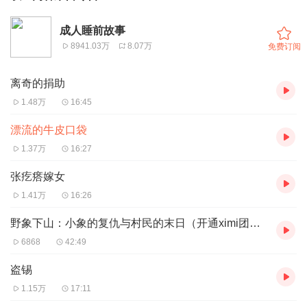
成人睡前故事
8941.03万
8.07万
免费订阅
离奇的捐助
1.48万
16:45
漂流的牛皮口袋
1.37万
16:27
张疙瘩嫁女
1.41万
16:26
野象下山：小象的复仇与村民的末日（开通ximi团可免费收听）
6868
42:49
盗锡
1.15万
17:11