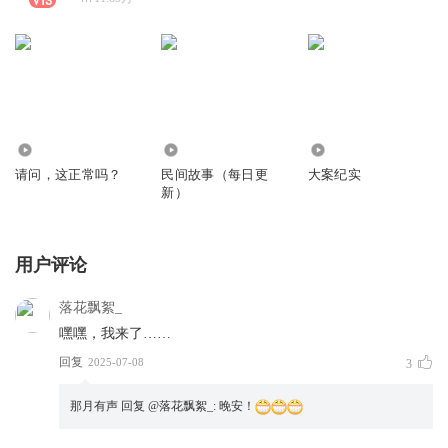
155.15万
1662.66万
2196.43万
请问，这正常吗？
民间故事（每日更
大案纪实
新）
用户评论
落花飘絮_
嘿嘿，我来了……
回复
2025-07-08
3
那月有声
回复 @
落花飘絮_
:
晚安！