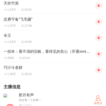
天价竹篙
1.24万
16:52
忠勇守备“飞毛腿”
1.37万
17:58
伞王
1.34万
16:40
一担米：看不清的旧账，看得见的良心（开通ximi团可免费收听）
5950
33:14
巧计斗老财
1.36万
18:15
主播信息
那月有声
讲好每一个故事！
加关注
11.85万