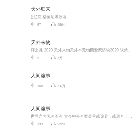
天外归来
(法)克·格蕾尼埃原著
57
2864
天外来物
薛之谦 2020 天外来物天外本无物因爱惹情埃2020 软禁万物于时空胶囊 一人一心 仰望天外求旷世奇珍 无视身上的记忆条形码 无畏时间的透明框架我们依然聚在人间的乌云中任性等待洁白的音乐初雪如果真心像彩券漂移人间 你爱我不爱我就像空气若有似无耗尽...
9
3万
人间诡事
300
3.6万
人间诡事
世界之大无奇不有 古今中外奇案荟萃或诡异，或离奇；或荒唐，或无稽；或悬疑，或恐怖；或感叹，或震惊。古往今来，世界各地都有很多奇怪的案件发生，有的案件已经破解，有的案件仍然是一团迷雾。在这些奇形怪状的案件背后，埋藏着科学的引线，人性的光芒...
133
5229