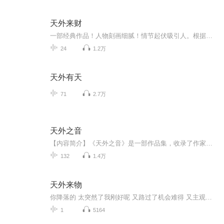
天外来财
一部经典作品！人物刻画细腻！情节起伏吸引人。根据听众的喜好而精选，声音清晰，感染力强。感情色彩浓厚。。就是对我们的最大支持和厚爱。每天加班很辛苦，您就动动手指支持一下吧！一部经典作品！人物刻画细腻！情节起伏吸引人。根据听众的喜好而精选，声音清晰，感染力强。感情色彩浓厚。。就是对我们的最大支持和厚爱。每天加班很辛苦，您就动动手指支持一下吧！一部经典作品！人物刻画细腻！情节起伏吸引人。根据听众的喜好而精选，声音清晰，感染力强。感情色彩浓厚。。就是对我们的最大支持和厚爱。每天加班很...
24
1.2万
天外有天
71
2.7万
天外之音
【内容简介】《天外之音》是一部作品集，收录了作家何玉茹创作的中短篇小说30余篇。这些作品既有对农村生活、劳动、情感等方面的真实写照，也有对现代都市生活中人在生存境况、命运遭遇等方面诸多问题的思考，这些作品突出展示了作者文学创作的特色，即“...
132
1.4万
天外来物
你降落的 太突然了我刚好呢 又路过了机会难得 又主观觉得想明抢 又碰不得你带来了 我的快乐让这世界 有点颜色我好想指责 你太随意了宝物该有人捧着 你是不是我的你像 天外来物一样 求之不得你在世俗里的名字 不重要了正好 我隐藏的人格是契而不舍直到蜂拥...
1
5164