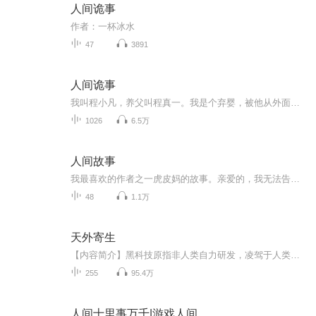
人间诡事
作者：一杯冰水
47
3891
人间诡事
我叫程小凡，养父叫程真一。我是个弃婴，被他从外面捡回来的时候，差 不多只剩下半条命了。是养父一手一脚把我从鬼门关前拉了回来。养父 在城里开了一间白事铺子，什么是白事铺子就是专为死人服务，卖些花 圈香烛。 帮人唱个道场， 写点悼文什么的地方。
1026
6.5万
人间故事
我最喜欢的作者之一虎皮妈的故事。亲爱的，我无法告诉你人生应该怎么过，只能讲个故事给你听。
48
1.1万
天外寄生
【内容简介】黑科技原指非人类自力研发，凌驾于人类现有科技和认识水平，乃至于缺乏科学根据违反自然原理的科学技术。这种超越时代的科技，用在好处可以让人类文明进步，用在坏处能够破坏文明。被天外生物寄生的陈央，本是一个普通的地球人类，但现在他需...
255
95.4万
人间十里事万千|游戏人间