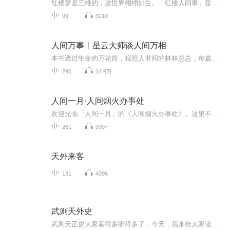
红楼梦是三维的，这世界栩栩如生。「红楼人间事」是两个红楼爱好者，在这世界表面琢出一扇小门，探头向里小心翼翼地看了一眼：那里是四季枯荣、人情冷暖、人物生死。门也许偏狭，但世界浩大。
99
3210
人间万事丨星云大师谈人间万相
本书透过生命的万花筒，观照人世间的林林总总，每篇具体而微地刻画出人间万象与众生实相，进而深入浅出地探讨世间的问题与人生的哲理，是星云大师生活与佛法的智慧结晶。有理、有事，有知识、有趣闻，有隐喻、有明示，有现象的分析、有问题的探讨，希望借...
290
14.9万
人间一月·人间烟火办事处
欢迎光临「人间一月」的《人间烟火办事处》。这里不谈空中楼阁，只解决你“人间烟火”里的真问题。当你被婆媳关系搞得心力交瘁……当你初为宝妈，在育儿路上孤独前行……当你年过三十，猛然发现父母已老，而存款却跑不过父母的衰老速度……当你夹在孩子、...
261
9307
天外来客
131
4096
武则天外史
武则天正史大家看得多听得多了，今天，我来给大家读播这本武则天外史，相信一定可以满足您的好奇。盛唐洛阳，祥云降异象，武家有女初长成。十二岁则天，娇蛮有英气，与侄承嗣后花园戏耍称皇，诗兴勃发暗藏锋芒。一段千古女帝的传奇，自此开篇。