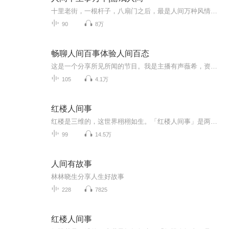
十里老街，一根杆子，八扇门之后，最是人间万种风情。百年凿城，千年锦绣，双眀瞳之前，独有一幕自在人间。话说，那一日，江鸽子从地球而来，拄着一根奇怪的老杆子，立在老三巷的元宝桥头，他看到了很多人，遇到了许多事儿，认识了很多人……（那我回来了...
90
8万
畅聊人间百事体验人间百态
这是一个分享所见所闻的节目。我是主播有声薇希，资深会计师，爱好阅读，拉丁舞。我相信赠人玫瑰手有余香。
105
4.1万
红楼人间事
红楼是三维的，这世界栩栩如生。「红楼人间事」是两个红楼爱好者，在这世界表面琢出一扇小门，探头向里小心翼翼地看了一眼：那里是四季枯荣、人情冷暖、人物生死。门也许偏狭，但世界浩大。
99
14.5万
人间有故事
林林晓生分享人生好故事
228
7825
红楼人间事