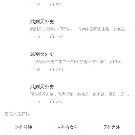
28
911
武则天外史
武则天（624年－705年），作为中国历史上唯一的女皇帝，她的传奇一生充满了智慧与勇气。从一介后宫嫔妃到登上最高权力宝座，武则天用她的聪明才智和果断决策，改写了历史。在位期间，她提升了女性地位，推动了文化与教育的繁荣，并实施了重要的政治改革。...
28
1416
武则天外史
武则天外史二集二十八回 存题“不奇生著”。石印本，封面正中为“武则天外史”，右栏为“古今艳情”，左栏为“历史小说”。首序，署“闻天氏谨识”。二集，各有图四幅，无评。正文半叶十三行，行三十二字。无书坊与刊行年代。【藏天津图书馆】《小说...
28
1049
武则天外史
话说苍苍人生，号为淫物，实在是一点不错。看官，这“淫”宇要当作过分的“过”宇解说，因为，人心是不知足的。所以，古人说得好：“饱暖思淫欲，饥寒起盗心。”人当未发迹的时候，思衣思食。待衣食已丰，未免就要起肉体相薄的念头了。故男爱女，女爱男，...
28
2934
您是不是在找：
道外尊神
人外有女主天外有男主
天外之外