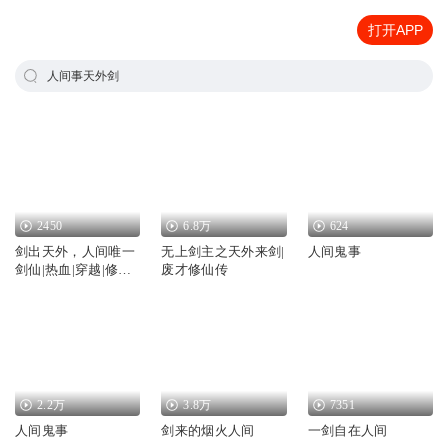
打开APP
人间事天外剑
2450
6.8万
624
剑出天外，人间唯一
无上剑主之天外来剑|
人间鬼事
剑仙|热血|穿越|修仙|
废才修仙传
奇幻仙侠|奇幻
2.2万
3.8万
7351
人间鬼事
剑来的烟火人间
一剑自在人间