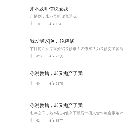
来不及听你说爱我
广播剧：来不及听你说爱我
10
134
我爱我家|阿力说装修
节目简介及专家介绍装修难？装修累？为装修交了智商税？花了钱，出了力，一遇到问题全白费！Don'worry be happy阿力帮您解难题！《阿力说装修》，为您避开装修的那些雷！嘉宾阿力：装修专家，大连新闻传媒集团体育广播FM105.7《我爱我家》栏目家装顾问，拥...
420
9.3万
你说爱我，却又抛弃了我
40
2178
你说爱我，却又抛弃了我
七年之痒，她本以为他拿下最后一项大合作就会跟她求婚，哪知道她却在电视屏幕上看到他向名门千金洛雅思求婚……那一刻，她才知道陆锦航并不是真的爱她！他之所以会把她留在身边，不过就是念在她乖巧好哄，一句温柔的情话她就能高兴很久，不用像别的女人那...
42
8577