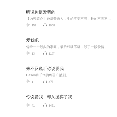
听说你挺爱我的
【内容简介】她是普通人，生的不美不丑，长的不高不矮，身材不胖不瘦。没有什么突出的特点，没有什么特殊的才艺，甚至最高荣誉只拿过小学的三好学生。他也是个普通人，至少婚前是。他很帅，挺有钱，据说荣誉一大把，手里还有各种专利项目。相亲的时候，她...
157
1938
爱我吧
曾经一个殷实的家庭，最后残破不堪，毁了一段爱情，毁了半生幸福
13
11万
来不及说听你说爱我
Eason和千fa的粤语广播剧。
1
3万
你说爱我，却又抛弃了我
41
1461