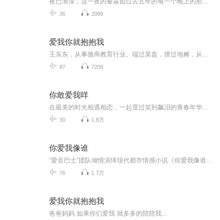
夜已渐深，这一夜的秦霖如过去五年的每一个晚上的那样，心绪难平。他几乎一夜没睡，却又在第二日早上助理来喊他的时候准时出门。他和助理两人进了电梯，又出了电梯。之后正要出滨江大酒店，却突然听到了一个从他身后传来的声音：“恒恒，你慢点跑，地面滑...
36
2089
爱我你就抱抱我
王东东，从事微商教育行业。端过菜盘，摆过地摊，从无背景没人脉，迷茫无望到找到方向死磕2年坚持不懈，凭借真实，坚持，抓住移动互联网机遇，帮助服务影响千万微商人次,专注服务于一线拼搏的个人微商找到方向，实现自我价值。2015年创建王东东商学院，拥有几千位付费学员。微信：370840134 添加备注（学习）无备注不通过！
87
7209
你敢爱我咩
在最美的时光相遇相恋，一起度过笑到飙泪的青春年华，不经意间，不情愿地走散，多年以后，似乎，爱已成往事，彼此只敢在心中呼喊：你还敢爱我吗？敢吗？在即将永恒失去对方的最后一刻，鼓起勇气，拿起手机，泪流满面地发出短信：你还敢爱我吗？
30
1.8万
你爱我像谁
“爱音巴士”团队倾情演绎现代都市情感小说《你爱我像谁》，爱他就是全心全意，就算只是替身也无所谓！愿有人为你深情守候！愿天下有情人终成眷属！
76
1.7万
爱我你就抱抱我
爸爸妈妈 如果你们爱我 就多多的陪陪我...