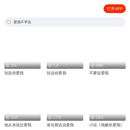
打开APP
爱我不早说
376
1万
6988
别说你爱我
别说你爱我
不要说爱我
1025
1.7万
2204
他从未说过爱我
请在唇边说爱我
小说《我赌你爱我》