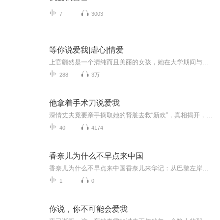
7
3003
等你说爱我|虐心|情爱
上官翩然是一个清纯而且美丽的女孩，她在大学期间与端木清羽有一段刻骨铭心的爱情，然而最终却发现自己只不过是端木清羽的前女友的替代品，一气之下分手，到另一个城市打拚，不断途中却遭遇小偷，被偷走了所有财物，面临前所未有的困境，却又峰回路转，与...
288
3万
他拿着手术刀说爱我
深情丈夫竟要亲手摘取她的肾脏去救“新欢”，真相揭开，那个女人竟是二十岁的她自己！八世惨死轮回，双重时空的致命博弈 。当他带着疯魔的记忆觉醒，将她囚入名为爱的血色牢笼，这把手术刀下割裂的，究竟是救赎，还是无尽宿命的终结 ？
40
4174
香奈儿为什么不早点来中国
香奈儿为什么不早点来中国香奈儿来华记：从巴黎左岸到北京胡同的养生式慢生长 巴黎时装周的镁光灯第一次在中国街头亮起时，不少时髦精都在问：这瓶迟到多年的"法国香水"，怎么现在才舍得打开瓶盖？让我这个整天研究人体经络运行时间表的中医爱好者打个...
1
0
你说，你不可能会爱我