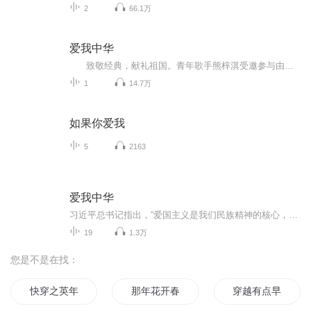
2
66.1万
爱我中华
致敬经典，献礼祖国。青年歌手熊梓淇受邀参与由国家音乐产业基地主办、无限星空音乐集团承办的“我和我的祖国——音为有你”献礼新中国成立70周年主题音乐活动，献唱一首经典歌曲《爱我中华》来表达自己对祖国的敬爱之情。歌曲旋律活泼轻快，呈现中华儿女载歌载舞，团结友爱的祥和情景。《爱我中华》是为第四届中国少数民族运动会创作的会歌。歌曲采用广西、云南等地少数民族音乐的音调，极具灵动性和跳跃性，配以朗朗上口的歌词，深受大众喜爱。整首歌一气呵成，具有强烈的民族自豪感，是一首广为传唱...
1
14.7万
如果你爱我
5
2163
爱我中华
习近平总书记指出，“爱国主义是我们民族精神的核心，是中华民族团结奋斗、自强不息的精神纽带”，“对新时代中国青年来说，热爱祖国是立身之本、成才之基”。在新中国成立七十周年之际，北京航空航天大学人文社会科学学院知行学习电台特推出“爱我中华”...
19
1.3万
您是不是在找：
快穿之英年早逝
那年花开春尚早
穿越有点早