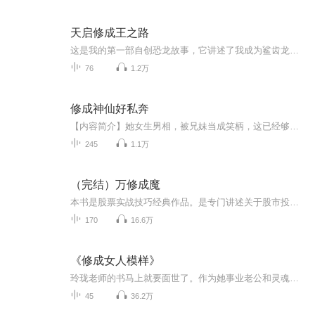
天启修成王之路
这是我的第一部自创恐龙故事，它讲述了我成为鲨齿龙科帝国国王的故事。
76
1.2万
修成神仙好私奔
【内容简介】她女生男相，被兄妹当成笑柄，这已经够憋屈的了，最后还被逼上修仙路。终于拜入修仙门派，原想安稳过活，结果连只灵兽都歧视她。哼，乃敢歧视偶，偶就让乃做一辈子苦力；神马？想要偶做炉鼎，看偶不把你们一个个打翻！还有师父夫君，乃要再欺...
245
1.1万
（完结）万修成魔
本书是股票实战技巧经典作品。是专门讲述关于股市投资技术的读本，涉及股市最优投资技术的原理。其核心思维是许多先驱付出了难以想象的代价铸成的。有缘者读懂，学会，参透，可以用智慧创造一个不同的人生！
170
16.6万
《修成女人模样》
玲珑老师的书马上就要面世了。作为她事业老公和灵魂姐妹的我怀着忐忑激动的心情成为本书的第一位读者。更怀着虔诚、感恩与祝福的心为本书作序。 在遇见玲珑老师之前，我做了很多年与时尚相关的培训教学工作。自认为自己非常优雅和有女人味。但在与玲珑老师搭档的这么多年以来，她真的由内而外的影响着我。什么叫做人？什么叫做有格局的人？什么叫做女人？这些问题，她统统用潜移默化的形式准确地给了我最佳地答案。我深深地被她地灵性思想所指引，她也是我人生中第一位灵性导师。 我经常称玲珑老师为不可多见地奇女子，我也经常调侃地说她在服装届里最懂灵性，在灵性届里最懂服装，所以她可以称为“服装届的心灵导师”。 在我多年服装与形象美学教学，给客户做形象指导地过程当中，我发现就算我把衣服设计得再完美，搭配技巧再娴熟，也无法让一个内心纠结、不绽放地客户彻底漂亮和幸福。慢慢地，我们尝试在形象咨询关节中加入了心灵沟通地流程。神奇地发现，客户总是没有表情地走进玲珑老师地沟通室，时而滔滔不绝地诉说着自己地不满情绪，时而悲伤地抽搐和哭泣，最后总是或平静或喜悦地走出沟通室。这个环节慢慢地在形象咨询与落地打造地过程当中显得越来越重要。玲珑老师的心灵沟通个案疗愈也在许许多多地会员身上发生了神奇地效果。 本书生动的书写了这位奇女子的成长和蜕变历程。以及多年来，她如何以“衣”即形象为载体，带着无数学员与会员以衣入道，找到她们的美丽、幸福与正确的人生方向。 我是幸运地，我庆幸在自己地生命里能够遇见这位事业地老公和灵魂对话地姐妹。我更想把我的幸运分享给身边每一位渴望幸福与美好地你！ 玲珑老师的这本书，一定会教你懂得如何做美丽、幸福地女人，带你领悟美的真谛。她就像一束和煦地光芒，照见我也照见你的心灵！
45
36.2万