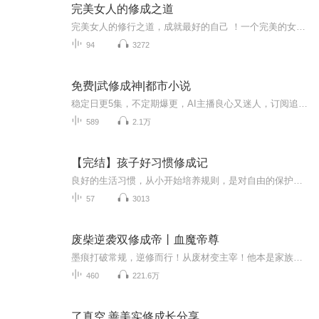
完美女人的修成之道
完美女人的修行之道，成就最好的自己 ！一个完美的女人，必定是游刃职场的女强人，同时又是婚姻美满的小女人。她们独立自信，魅力十足。家庭不是女人的全部，工作让女人更显魅力。女人，你要相信，命运没有太多心眼，不会厚此薄彼。对付人生的不完美，最好...
94
3272
免费|武修成神|都市小说
稳定日更5集，不定期爆更，AI主播良心又迷人，订阅追更不迷路！ 【内容简介】 张天栋本是当代的一代武术大师，由于要与一名强者决战，因此远赴深山采集天地之间极其稀薄的元气，却不小心跌入悬崖，穿越到了一个叫做天武大陆的世界…… 【作者介绍】 ...
589
2.1万
【完结】孩子好习惯修成记
良好的生活习惯，从小开始培养规则，是对自由的保护教养，是孩子最大的福气品格的培养，教育才完整
57
3013
废柴逆袭双修成帝丨血魔帝尊
墨痕打破常规，逆修而行！从废材变主宰！他本是家族中的不世天才，却被奸险小人暗算沦为废材，当他被心爱之人无情抛弃之时，却又因此获得逆天造化...... “我墨痕以血立誓，今日之仇，他日必千倍送还......”
460
221.6万
了真空 善美实修成长分享