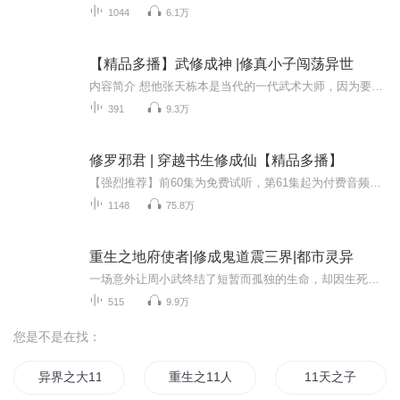
1044
6.1万
【精品多播】武修成神 |修真小子闯荡异世
内容简介 想他张天栋本是当代的一代武术大师，因为要与一名强者决战，远赴深山采集天地之间极其稀薄的元气。却不小心跌入悬崖，本以为自己会身死魂消，不料却穿越到了一个叫做天武大陆的世界。 这个世界以修炼至强为尊，张天栋决定从头开始修炼。利用自身...
391
9.3万
修罗邪君 | 穿越书生修成仙【精品多播】
【强烈推荐】前60集为免费试听，第61集起为付费音频。0.2元/集；日更3集，不定时爆更，多多评论订阅可加更哦~【内容介绍】天元洲以练血、练气、练神、法天和九阳为修行方式，由浅入深。不能修炼，就意味着没有地位，没有财富，没有尊严。文弱书生李兴穿越...
1148
75.8万
重生之地府使者|修成鬼道震三界|都市灵异
一场意外让周小武终结了短暂而孤独的生命，却因生死簿的乌龙而被困在人界。他化身地府捕魂使，游荡在阴阳两界，重获肉身。未曾想，这一世的重生，他意外获得了强大的灵魂力量。在一场意外救助后，他与灵魂殁亡的美女林婉结下了不解之缘。就当他试图回归简...
515
9.9万
您是不是在找：
异界之大11
重生之11人生
11天之子