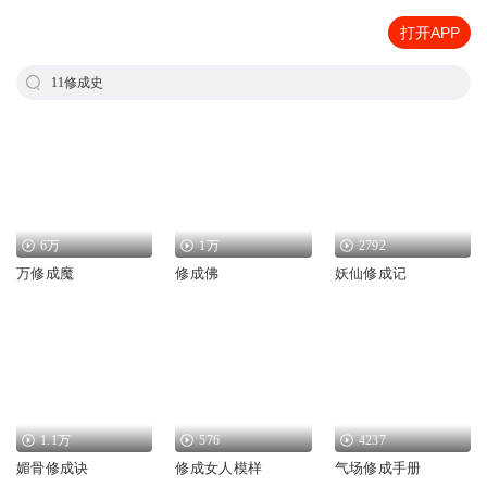
打开APP
11修成史
6万
1万
2792
万修成魔
修成佛
妖仙修成记
1.1万
576
4237
媚骨修成诀
修成女人模样
气场修成手册