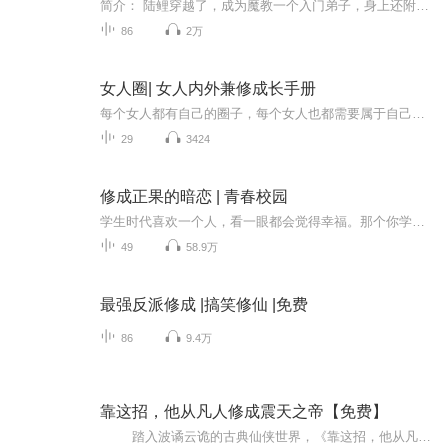
简介： 陆鲤穿越了，成为魔教一个入门弟子，身上还附带武学系统。 任何功法，一旦学会，都能自行修炼。 但是： “你的噬血魔功因为没有汲吸人血，心情低落，修炼倒退。” “你的白骨摧心掌，由于你只杀鸡鸭鱼，没有得到满足，修炼毫无进度。” “你的七杀...
86
2万
女人圈| 女人内外兼修成长手册
每个女人都有自己的圈子，每个女人也都需要属于自己的圈子，我们在圈子里谈天说地，聊美容，聊私密，聊男人，聊两性。在圈子里我们不寂寞，在圈子里我们互相学习，不断提升。 这是一个属于你，属于万千女人的圈子，“女人圈”一直在这里等你。
29
3424
修成正果的暗恋 | 青春校园
学生时代喜欢一个人，看一眼都会觉得幸福。那个你学生时代暗恋的人怎么样了有多少学生时代的爱情修成了正果陈愿和姜扬虽然在一个班级里，但是两个人的交集并不多，姜扬是走读生，那一天晚自习时间，陈愿看到教室门外的姜扬感到意外，姜扬却莫名被这个迷迷糊糊的女孩吸引，青春年少时期，喜欢一个人，往往是最单纯的，不在乎过往，不在乎得失。由麻辣小月光单播哦声明：小说里的故事勾起了很多学生时代的美好回忆，有些情节甚至和自己经历有些雷同，如有版权问题，请联系我...
49
58.9万
最强反派修成 |搞笑修仙 |免费
86
9.4万
靠这招，他从凡人修成震天之帝【免费】
踏入波谲云诡的古典仙侠世界，《靠这招，他从凡人成震天之帝》将为你开启一场震撼灵魂的修仙奇旅！源帝、星帝等强者并起，纷争不休。主角本是一介凡人，却凭借着神秘莫测的 “那一招”，于乱世中艰难崛起，在血雨腥风的战斗里，与各路高手斗智...