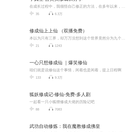
在成长过程中，我领悟自己修正的方法，在多年以来，发现自己心态和认知一直不断提升，我以自信经验告诉大家，多年成长方法是对的。因为自己所悟这些成长方法而越来越好。心性提升很快，从内到外发生了转变，大家可以看到我的改变。我愿意把这些多年成长经...
35
6.3万
修成仙上上仙 （双播免费）
本以为只有三界，却万万没想到这个世界竟然分为九个时空。在这个时空中到底谁是强者？谁是统治者？这些到底是谁安排好的？命运，我西门宇从来不信这个，哼！就让我来打破这所谓的命运！看西门宇如何修成仙上仙，遨游九界！
21
1243
一心只想修成仙 ｜爆笑修仙
咱们就是说修仙这个事情，闲着也是闲着，提上日程啊
133
9.3万
狐妖修成记-修仙-免费-多人剧
一起看一只小狐狸修成大佬的历险记吧
88
7083
武功自动修炼：我在魔教修成佛皇