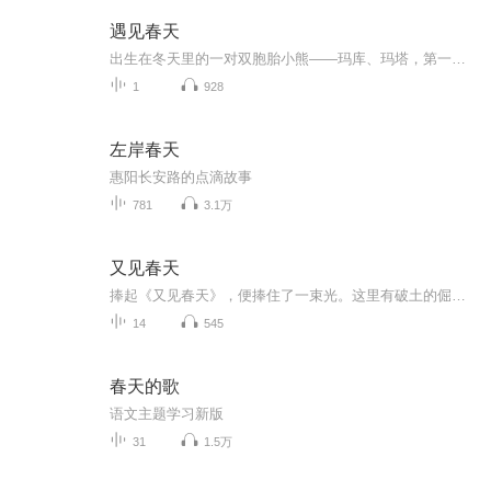
遇见春天
出生在冬天里的一对双胞胎小熊——玛库、玛塔，第一次从冬眠中醒来，对外面的世界,充满了好奇，他们真想知道外面的世界有多么美好。爸爸说:“用不了多久，春天就要来到这片森林了。”“春天？”玛库和玛塔从没见过春天。在爸爸妈妈的描述里，“春天”，是...
1
928
左岸春天
惠阳长安路的点滴故事
781
3.1万
又见春天
捧起《又见春天》，便捧住了一束光。这里有破土的倔强，有花瓣舒展的欢畅。每个字都是雨滴，润泽干涸的心房；每行诗都是暖风，吹散岁月的寒凉。翻开它，让希望在纸上生长，让生命在朗读中绽放。
14
545
春天的歌
语文主题学习新版
31
1.5万