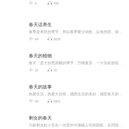
6
430
春天话养生
春季是养肝的季节，所以春季要少动怒，以免伤肝。保持愉悦的心情，保持情绪的稳定。国际高级营养师，国家健康管理师，中医执业药师，研究中医多年独创“四步一体食疗法”，专注亚健康调理欢迎交流咨询：wh41757
64
8628
春天的植物
春天，是大自然苏醒的季节，万物复苏，一片生机勃勃。在这个充满希望的季节里，小草们从土里探出头来，嫩嫩的，绿绿的，一片片、一簇簇，像是给大地铺上了一层绿色的地毯。各种各样的花儿。桃花、杏花、樱花……它们竞相开放，争奇斗艳。
10
92
春天的故事
热爱生活，热爱大自然，感恩生活的美好，感受春天的气息。从诗人向我们展示的一切美好中，尽情吮吸自然的恩泽，感谢生命的美丽！但愿我们的每一天都能生命如春，春风化雨，如沐春风！但愿我们的青春常驻，生命长青！
99
9301
剩女的春天
大龄剩女杜小艾在一次意外中撞破上司的隐私，从同情到爱慕，变成他的树洞的同时也成为他的地下情人。在被父母安排的相亲上重遇中学同学，两个人当年因误会分开，14年后，还能再叙旧情吗