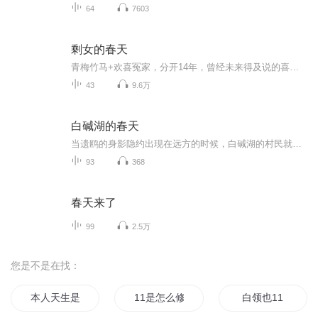
64
7603
剩女的春天
青梅竹马+欢喜冤家，分开14年，曾经未来得及说的喜欢你，终于有机会表白了。
43
9.6万
白碱湖的春天
当遗鸥的身影隐约出现在远方的时候，白碱湖的村民就知道，春天来了。虽然那个时候的白碱湖人，还不知道这种鸟的学名，他们称之为 “钓鱼郎子”。女红军欧巧盼在战斗中遇到敌人追捕，无意中闯进了白碱湖的中心小岛，出来为妈妈找食物的男孩双庆发现了她。于...
93
368
春天来了
99
2.5万
您是不是在找：
本人天生是11
11是怎么修真的
白领也11