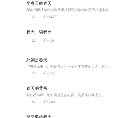
李春天的春天
38岁的报社编辑李春天跟摄影记者李继伟已经相恋多年，婚礼刚提上日程，李春天却发现男友移情别恋。患有抑郁症的钟小飞因向李春天求助被拒而跳楼自杀，李春天心怀愧疚去照料钟小飞的孩子康康，不得不走进孩子的父亲梁冰的生活，原本水火不容的两个人开始慢...
14
86.7万
春天，读春日
12
409
此刻是春天
卢思浩新书《此刻是春天》一个叫李春晖的男人，在八月的一天，带着三本书、一袋种子和一袋猫粮，开启了他的告别之旅。在这段旅途中，他向身边的陌生人诉说了自己的一生。我们生活的每个当下，都是回忆里的春天。在世界尚未清朗之前，让我们一起从“此刻”...
12
4.3万
春天的背叛
典作品推荐，绝对震撼您的心灵。高品质获奖小说。。大家多支持，小说情节进口时间脉搏，内容精彩生动。人物刻画细腻到位。给您一种身临其境的感觉，也欢迎多提建议和意见。我们将不断改进学习，争取带给大家优秀的作品。您的每一次聆听都是对我们最大的支持和厚爱。谢谢！
50
2855
憨憨熊的春天