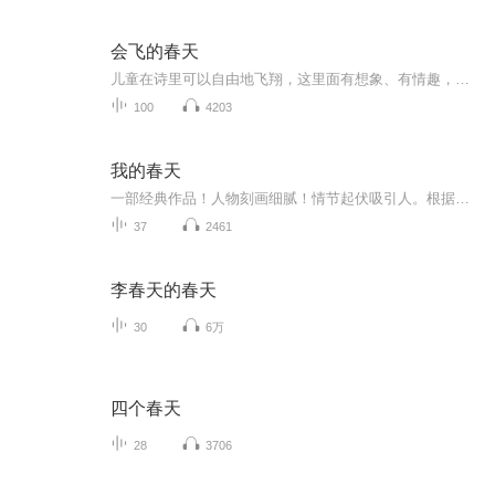
会飞的春天
儿童在诗里可以自由地飞翔，这里面有想象、有情趣，有语言的音乐，有花朵和动物。有历史和星空，更有爱的传递。 儿童读诗是给他的人生做底子，是终生受用的影响。儿童接通诗歌的DNA，长大后是心有诗意、懂情趣、知生活的人。
100
4203
我的春天
一部经典作品！人物刻画细腻！情节起伏吸引人。根据听众的喜好而精选，声音清晰，感染力强。感情色彩浓厚。。就是对我们的最大支持和厚爱。每天加班很辛苦，您就动动手指支持一下吧！一部经典作品！人物刻画细腻！情节起伏吸引人。根据听众的喜好而精选，声音清晰，感染力强。感情色彩浓厚。。就是对我们的最大支持和厚爱。每天加班很辛苦，您就动动手指支持一下吧！一部经典作品！人物刻画细腻！情节起伏吸引人。根据听众的喜好而精选，声音清晰，感染力强。感情色彩浓厚。。就是对我们的最大支持和厚爱。每天加班很...
37
2461
李春天的春天
30
6万
四个春天
28
3706