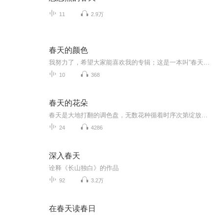
11
2.9万
春天的颜色
我努力了，希望大家能喜欢我的专辑；这是一本叫“春天的颜色”的书我弟弟很喜欢
10
368
春天的花朵
春天是大地打翻的调色盘，无数花种循着时序次第绽放。二月迎春率先奏响春之序曲，明黄小花如瀑布垂挂，宣告寒冬落幕。三月樱花如云似霞，染白了山坡与河岸，风过处花吹雪落，浪漫至极。桃花紧随其后，粉白花瓣层层叠叠，满枝春意诉说着明媚温柔。四月是百...
24
4286
深入春天
诠释《长山独白》的作品
92
3.2万
在春天读春日