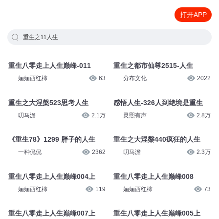
打开APP
重生之11人生
重生八零走上人生巅峰-011
重生之都市仙尊2515-人生
婳婳西红柿
63
分布文化
2022
重生之大涅槃523思考人生
感悟人生-326人到绝境是重生
叨马澹
2.1万
灵熙有声
2.8万
《重生78》1299 胖子的人生
重生之大涅槃440疯狂的人生
一种侃侃
2362
叨马澹
2.3万
重生八零走上人生巅峰004上
重生八零走上人生巅峰008