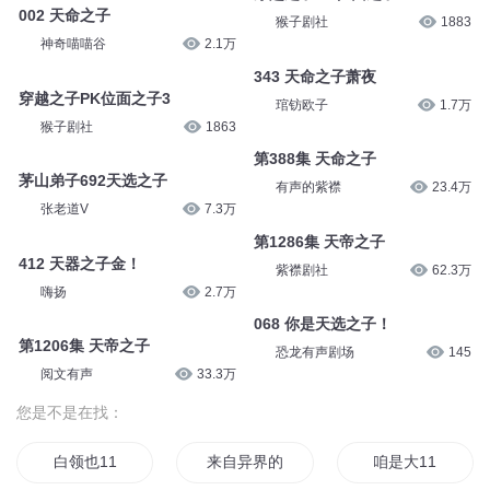
002 天命之子
猴子剧社
1883
神奇喵喵谷
2.1万
343 天命之子萧夜
穿越之子PK位面之子3
琯钫欧子
1.7万
猴子剧社
1863
第388集 天命之子
茅山弟子692天选之子
有声的紫襟
23.4万
张老道V
7.3万
第1286集 天帝之子
412 天器之子金！
紫襟剧社
62.3万
嗨扬
2.7万
068 你是天选之子！
第1206集 天帝之子
恐龙有声剧场
145
阅文有声
33.3万
您是不是在找：
白领也11
来自异界的11
咱是大11