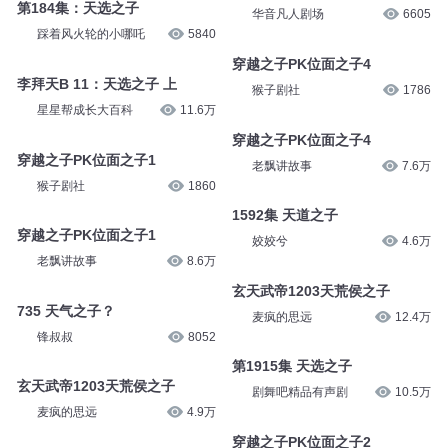
第184集：天选之子
华音凡人剧场
6605
踩着风火轮的小哪吒
5840
穿越之子PK位面之子4
李拜天B 11：天选之子 上
猴子剧社
1786
星星帮成长大百科
11.6万
穿越之子PK位面之子4
穿越之子PK位面之子1
老飘讲故事
7.6万
猴子剧社
1860
1592集 天道之子
穿越之子PK位面之子1
姣姣兮
4.6万
老飘讲故事
8.6万
玄天武帝1203天荒侯之子
735 天气之子？
麦疯的思远
12.4万
锋叔叔
8052
第1915集 天选之子
玄天武帝1203天荒侯之子
剧舞吧精品有声剧
10.5万
麦疯的思远
4.9万
穿越之子PK位面之子2