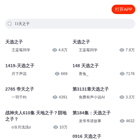
打开APP
11天之子
天选之子
天选之子
王蓝莓同学
4.6万
王蓝莓同学
7.9万
1419-天选之子
148 天选之子
月下声花
669
青兔_
7176
2785 帝天之子
第3131章天选之子
一羽千钧
4391
免费有声小说AI
3.3万
战神夫人610集 天地之子？阴地
第184集：天选之子
之子？
龙爷爷讲故事
4632
o冷月浅浅o
10万
0916 天选之子