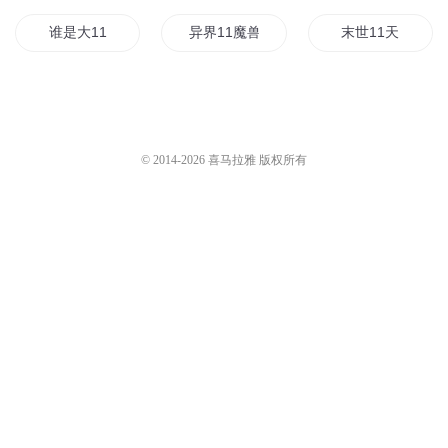
谁是大11
异界11魔兽
末世11天
11修炼之路
11传奇之多尔滚传
异界之我是11
11是怎么修真的
11归来后
重生之11人生
© 2014-
2026
喜马拉雅 版权所有
修真世界的11帝国
武侠之大11
异界之大11
混世小11
11的春天
修真界的11骗子
11修成史
本人天生是11