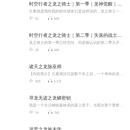
时空行者之龙之骑士｜第一季｜龙神觉醒｜稳稳的糖豆
主要就是我给我的粉丝朋友们是这样说的，龙之骑士一不小心穿越到电脑里，然后经历了好多好多的冒险似的生活。
52
609
时空行者之龙之骑士｜第二季｜失落的战士｜稳稳的糖豆
龙之骑士的第一季已经完结，但是能认识的第二季又开始了，站这一句在这一集中，龙之骑士又开始了疯狂的冒险，意思就是龙之骑士的冒险经历很充足，让我们一起来听龙之骑士
25
494
诸天之龙脉巫师
【内容简介】元素潮汐沉寂数千年之后，一个奇特的灵魂跨界而来。身带穿越系统，穿梭无尽世界，掠夺无尽世界的知识与资源，成就永恒。【作者/主播简介】作者：浮梦三贱客，网络小说作家。主播：欢喜有声【购买须知】1、本作品为付费有声书，前73集为免费试...
403
5.5万
寻龙无迹之龙鳞密钥
我是一个生活钢铁森林里的梁上君子。当那次那个警察要写着我的生命时，我看到他拿出的那一沓资料里我想要的答案。后来，我稀里糊涂和三个同伴开启作死模式：一个稳重博学的生物学教授，还有他的伶牙俐齿的女研究生，再加上那个亦正亦邪的警界孤狼。你以为...
14
760
洪荒之龙族末学