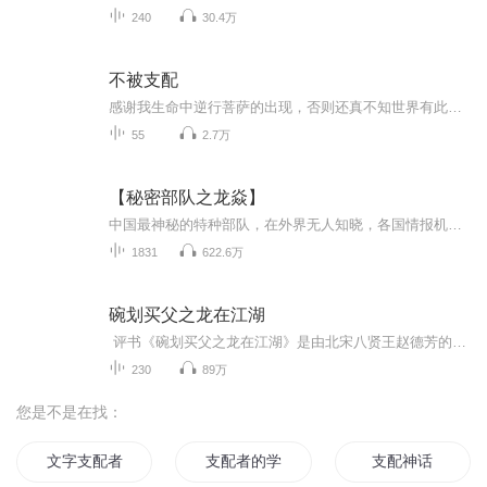
240
30.4万
不被支配
感谢我生命中逆行菩萨的出现，否则还真不知世界有此奇葩。专门入手了我心理老师推荐的三本书，稍后一段时间我将专门研究NPD性格及反支配手段，专供听友借鉴。NPD有男有女的。​很幸运在出差前收到，我将在一切会议时间之外，抓时间、抢时间录制完成，上传...
55
2.7万
【秘密部队之龙焱】
中国最神秘的特种部队，在外界无人知晓，各国情报机关也搞不到关于这支部队的具体资料，只能猜测，具专家估计，这支部队的作战能力堪比曾经最神秘的蓝蜘蛛特种部队和红蝎特种部队，甚至更强...一位曾经参围剿这支部队的越南特工说过“这是一群真正的魔鬼，...
1831
622.6万
碗划买父之龙在江湖
评书《碗划买父之龙在江湖》是由北宋八贤王赵德芳的公案传奇故事改编创作出来的，作品中人物性格的塑造和思想情感的表达都独树一帜，旨在突出赵德芳惩恶扬善，智勇双全，与邪教作斗争的故事。
230
89万
您是不是在找：
文字支配者
支配者的学徒
支配神话