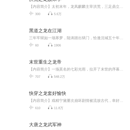
【内容简介】太初末年，龙凤麒麟主宰洪荒，三足鼎立，在即将步入龙汉河劫，三族消亡之际，少年孙浩携五行至宝穿越为龙族皇子，作为一名穿越众，他的到来，让整个洪荒的局势莫测变化了起来……【作者/主播】作者：凌风一鹤主播：视纪印象工作室【购买须知】...
300
5.6万
黑道之龙在江湖
三年牢狱如一场寒梦，陆涛踏出狱门，恰逢沈城五十年一遇的暴雪。他蜷缩在人力三轮车上，瑟缩着拉客，本想远离江湖的腥风血雨，可旧日兄弟的召唤似无形的绳索，硬生生将他拽回那暗流涌动的漩涡之中！
60
1906
末世重生之龙帝
【内容简介】一场莫名的七彩光雨，拉开了末世的序幕！凶残的丧尸，狂暴的变异兽，处处危机！多样的进化，神奇的战技秘典，种种机遇！在末世之前重生，楚寒沿着前世的记忆，步步为营，一步步踏上巅峰！史前文明留下的遗迹，隐藏在历史中不为人知的真相，渐...
707
548.2万
快穿之龙套好愉快
【内容简介】戏精宁黛屡次崩坏剧情被流放古代，幸好她还有一部神奇的手机，手机里有个【龙套好愉快】红包群。群主每天都会发红包任务：“五块钱招一名炮灰龙套，男女不限，先抢先得。”据说攒满一定的零钱，就可以向群主购买一张返回现代世界的机票。【作...
610
11.8万
大唐之龙武军神