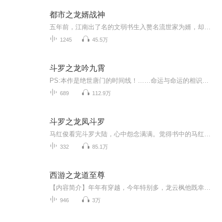
都市之龙婿战神
五年前，江南出了名的文弱书生入赘名流世家为婿，却最终替罪入狱，沦为一方笑柄；五年后，北冥边关，九棺送葬，书生一战定天下。天王卸甲归田，却发现亲人多年来一直受辱，妻子住狗窝，受尽欺凌侮辱......每天更新三集，和你分享听书的快乐。
1245
45.5万
斗罗之龙吟九霄
PS:本作是绝世唐门的时间线！……命运与命运的相识，那是一曲叫做缘分的交响曲。神界打压，魂兽永世不得成神，为了冲破神的制裁，它们做出了一个艰难的选择。自九宝琉璃出世，少年一步步问鼎大陆之巅，青龙出海，魔铠降世，秦泽要将自己的名字唱响整个大陆...
689
112.9万
斗罗之龙凤斗罗
马红俊看完斗罗大陆，心中怨念满满。觉得书中的马红俊太给自己的名字丢脸。他站在镜子前一照。“英俊的面容，完美的身材，哪次去夜店不迷倒万千少女！”“要是我能穿越到斗罗大陆就好了！”……梦想成真，欢迎来到斗罗大陆！既然你认为那个马红俊不行，那...
332
85.1万
西游之龙道至尊
【内容简介】年年有穿越，今年特别多，龙云枫他既幸运又不幸运的穿越了到了西游世界，可为啥要穿越成天天给人骑的小白龙捏？为了自由，他不断奋斗，一路变强，也在不经意间也获得无数佳人的芳心，上到天庭仙女西方女神，下到美艳小妖人族萝莉，总之一个也...
946
3万