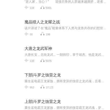
“老人家，当心！” 迎接吕鲁的人群越来越拥挤，老者被后面激动的人撞了一个趔趄，吕鲁赶忙将老人扶住，稳稳扶着老者往前面走去。 百姓们早已不止围着吕鲁几人，看纷纷探着脖子想看看马车里坐着的人。
119
5001
魔晶猎人之龙耀之战
该片讲述了在“魔晶”能量体系下人类与龙兽共存的幻想世界中，几个少年为了成为魔晶猎人而踏上旅程，展开实现梦想的冒险之旅的故事。他们在与龙兽的相处中，不断磨练，不断成长，最终成为懂得宽容、懂得生命可贵的真正勇者。
30
198
大唐之龙武军神
大唐长安，北衙龙武，一朝帅印，掌于雄杰。他是龙武军的擎天柱，是大唐的定盘星。智定朝堂风波，武扫四海狼烟，纪严如铁，杀伐果断。御宸宫，镇京畿，斩奸佞，破强敌，以一身忠勇护天子，凭满腹韬略掌禁军。从行伍到帅座，从校场到沙场，他以龙武为刃，以...
133
5076
下部|斗罗之蚀雷之龙
重生蓝电霸王龙家族，拥有变异的蚀雷之龙武魂，且看如何在这个异彩纷呈的世界中活出一段新的人生...
952
17.1万
上部|斗罗之蚀雷之龙
重生蓝电霸王龙家族，拥有变异的蚀雷霸王龙武魂，穿越的格局就在于如何对已有资源的合理利用之上再谋求更多可能的发展，这是一个很大的局，蓝电霸王龙家族到底该如何让走出这个死局，主角又该怎样迈进前路。