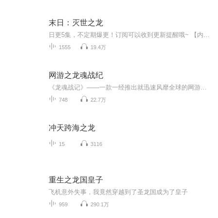
末日：灭世之龙
日更5集，不定期爆更！订阅可以收到更新提醒哦~ 【内容简介】 遭妻友陷害后，苏晨穿越回末日降临之日，却变成了一条弱小的青蛇！意外获得化龙系统，从此风云化龙！打不倒我的，杀不掉我的，磨不平我的，都只会让我变得更强！苏晨发誓，他要做的，不仅...
1555
19.4万
网游之龙魂战纪
《龙魂战记》——一款一经推出就迅速风靡全球的网游，林灵——一个懒散而又倔强的啃老族，一个不经意获得的游戏头盔……一段莫名的姻缘，使一个睡觉狂变成了一个任务狂。于是，神奇的装备，奇妙......奇妙的探险，可爱的MM不断出现。 美丽大方的游戏界高手，风风火火的富家大小姐，猥琐的11精英，梦中的仙子，各种各样的神灵，不断进入他的生活，而整个大陆的也随之风云动荡。
748
22.7万
冲天跨海之龙
15
3116
重生之龙国皇子
飞机意外失事，我竟然穿越到了圣龙国成为了皇子
959
290.1万