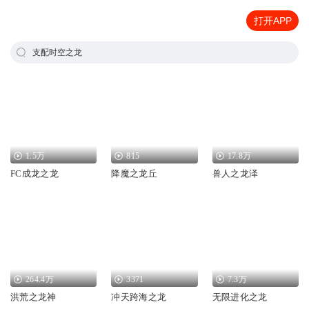
打开APP
支配时空之龙
1.5万
815
17.8万
FC成龙之龙
降魔之龙丘
兽人之龙泽
264.4万
3371
7.3万
洪荒之龙神
冲天跨海之龙
无限进化之龙