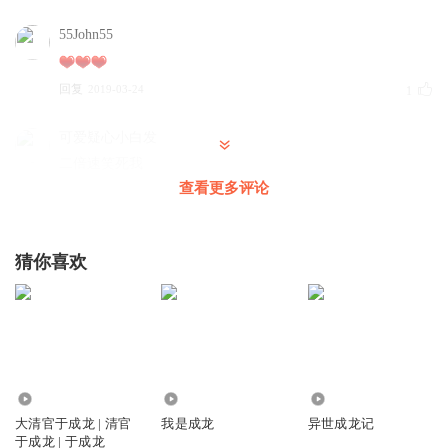
55John55
回复
2019-03-24
1
可爱疑心小白发
二倍速笑死我
查看更多评论
回复
2024-12-12
0
可爱疑心小白发
猜你喜欢
第一关第五个场景
回复
2024-12-12
0
5.55万
1605
5976
大清官于成龙 | 清官
我是成龙
异世成龙记
于成龙 | 于成龙