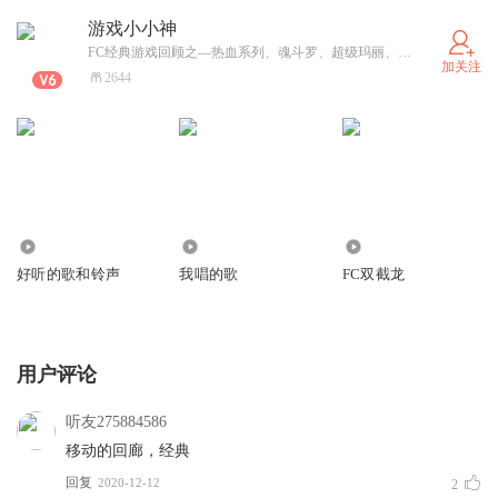
游戏小小神
FC经典游戏回顾之—热血系列、魂斗罗、超级玛丽、冒险岛、双截龙、吞食天地、封神榜！重装机兵、霸王的大陆、松鼠大战、街头霸王、三目童子、等等等等游戏都是小编最爱的游戏，不知道大家最爱的游戏是哪些？
加关注
2644
1899
283
1.44万
好听的歌和铃声
我唱的歌
FC双截龙
用户评论
听友275884586
移动的回廊，经典
回复
2020-12-12
2