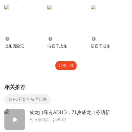
1.45万
61.22万
1.16万
成龙历险记
清官于成龙
清官于成龙
换一批
相关推荐
从FC开始的头号玩家
成龙自曝有ADHD，71岁成龙自称萌新
文倩同学
5102