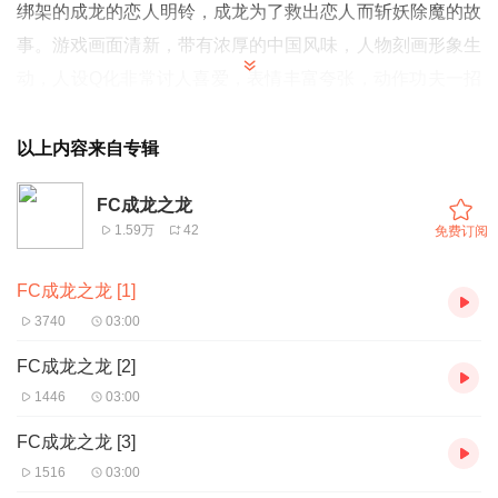
绑架的成龙的恋人明铃，成龙为了救出恋人而斩妖除魔的故
事。游戏画面清新，带有浓厚的中国风味，人物刻画形象生
动，人设Q化非常讨人喜爱，表情丰富夸张，动作功夫一招
一式也有板有眼，体现出了中国功夫的神彩。比较有创意的
就是奖励关了，为游戏添光加彩，难度不是很大，但要想看
以上内容来自专辑
到礼花也不是很容易的。
FC成龙之龙
1.59万
42
免费订阅
FC成龙之龙 [1]
3740
03:00
FC成龙之龙 [2]
1446
03:00
FC成龙之龙 [3]
1516
03:00