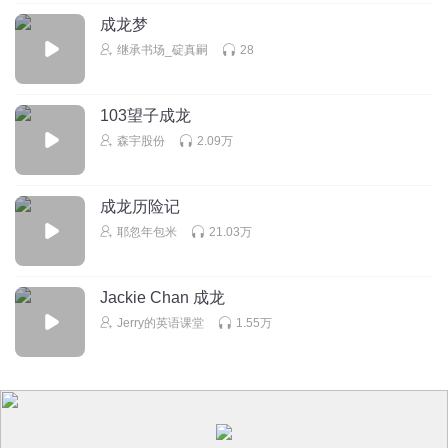
成龙梦
继承书场_碇真嗣
28
103望子成龙
森宇股份
2.09万
成龙历险记
耶忽年包米
21.03万
Jackie Chan 成龙
Jerry的英语课堂
1.55万