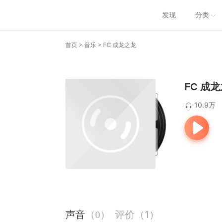
发现
分类
>
>
首页
音乐
FC 成龙之龙
FC 成
10.9万
评价
（
1
）
声音
（
0
）