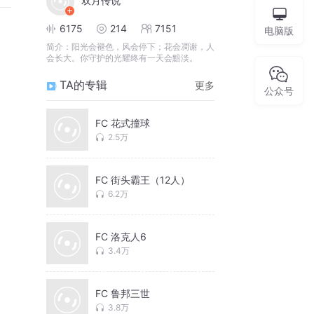
双月传说
6175
214
7151
电脑版
简介：
阳光会褪色，风会停下；花会凋谢，人
会长大。你守护的光耀终有一天会黯淡。
TA的专辑
更多
公众号
FC 花式撞球
2.5万
FC 街头霸王（12人）
6.2万
FC 洛克人6
3.4万
FC 鲁邦三世
3.8万