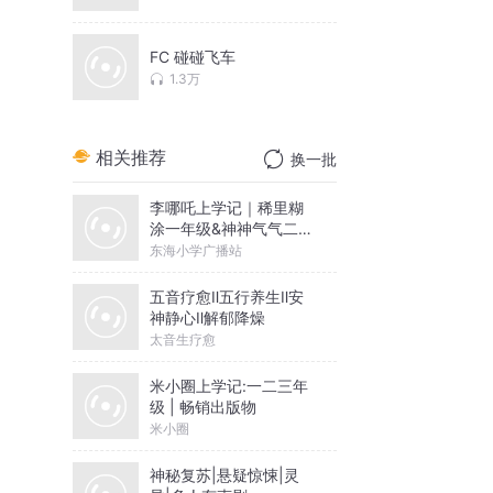
FC 碰碰飞车
1.3万
相关推荐
换一批
李哪吒上学记｜稀里糊
涂一年级&神神气气二年
级
东海小学广播站
五音疗愈Ⅱ五行养生Ⅱ安
神静心Ⅱ解郁降燥
太音生疗愈
米小圈上学记:一二三年
级 | 畅销出版物
米小圈
神秘复苏|悬疑惊悚|灵