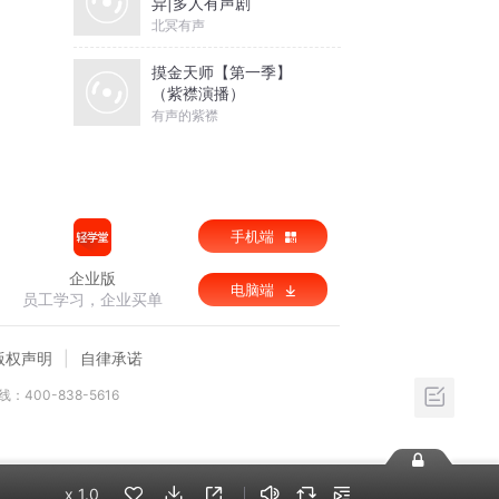
异|多人有声剧
北冥有声
摸金天师【第一季】
（紫襟演播）
有声的紫襟
手机端
企业版
电脑端
员工学习，企业买单
版权声明
自律承诺
：400-838-5616
x
1.0