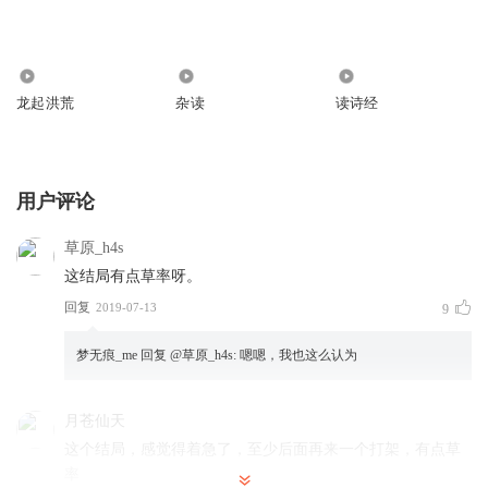
35.02万
2950
127
龙起洪荒
杂读
读诗经
用户评论
草原_h4s
这结局有点草率呀。
回复
2019-07-13
9
梦无痕_me
回复 @
草原_h4s
:
嗯嗯，我也这么认为
月苍仙天
这个结局，感觉得着急了，至少后面再来一个打架，有点草
率