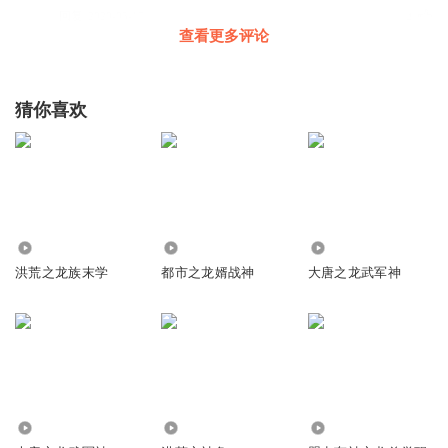
回复
2020-05-17
4
查看更多评论
连麦可好
再来第二部就好了
猜你喜欢
回复
2020-06-20
2
心静自然凉_02
这结局太没意思了，一点都不完美
回复
2020-07-01
1
5.66万
45.58万
5075
心静自然凉_02
洪荒之龙族末学
都市之龙婿战神
大唐之龙武军神
唉，太草率了，至少敖尊在生几条小龙才完美呀，居然都没
出现
回复
2020-07-01
1
心静自然凉_02
我去，主角都没出现就完了，真扫兴，这结局太差了
5000
3428
11.29万