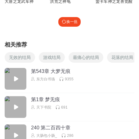
回复
大唐之龙武军神
洪荒之神龟
盟卡车神之龙兽觉醒
2020-07-01
1
换一批
相关推荐
无效的结局
游戏结局
最痛心的结局
花落的结局
第543章 大梦无痕
东方白书场
9355
第1章 梦无痕
天下书院
691
240 第二百四十章
大肠包小肠_
286