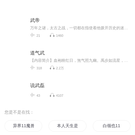
武帝
万年之谜，太古之战，一切都在指使着他拨开历史的迷雾，踏寻先人的足迹。
21
1460
道气武
【内容简介】血袍映红日，煞气照九幽。禹步如流星，鞭出鬼神惊。十步杀一妖，千里不留行。事了拂衣去，深藏身与名。闲过临绝饮，脱鞭膝上横。……纵死侠骨香，不愧世上英。谁能如在下，白首太玄经。———《少年行》【作者/主播简介】作者：太上观月主播：...
318
2.2万
说武磊
43
4107
您是不是在找：
异界11魔兽
本人天生是11
白领也11