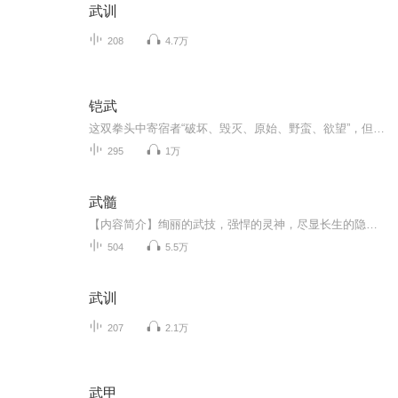
武训
208
4.7万
铠武
这双拳头中寄宿者“破坏、毁灭、原始、野蛮、欲望”，但是这双拳头同样也寄宿着“希望、守护、勇敢、责任”。在这双拳头面前，荆子羽的拳头究竟会沦为破坏的毁灭，还是守护的希望？在这个时代里，有热血，有天才，有激情，有友情，还有努力和胜利！……本...
295
1万
武髓
【内容简介】绚丽的武技，强悍的灵神，尽显长生的隐秘；热血的男儿，倾城的佳人，共谱雄壮的史诗，所有的醇香，都酝酿于此。【作者/主播】作者：眸中海湾主播：凤箫声动有声故事【购买须知】1、本作品为付费有声书，前93集为免费试听，购买成功后，即可收...
504
5.5万
武训
207
2.1万
武甲