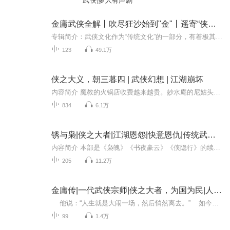
武侠|多人有声剧
金庸武侠全解丨吹尽狂沙始到"金"丨遥寄“侠之大者”
专辑简介：武侠文化作为“传统文化”的一部分，有着极其深远的影响，甚至被人称作“中国特有的一种文化符号”。在上世纪中后期，“武侠小说”的影响力不断扩大，风靡整个亚洲，而其中流传最广泛、影响力最大的莫过于金庸小说了，正所谓“凡有华人处，皆读...
123
49.1万
侠之大义，朝三暮四 | 武侠幻想 | 江湖崩坏
内容简介 魔教的火锅店收费越来越贵。妙水庵的尼姑头发越来越长。玄冥司开的狗肉店掺了猪肉。青绝山城的男人开始喜欢女人。清衣宗的女修穿的越来越多。于是吃不起火锅，被尼姑追杀，吃不到狗肉的释骨决定退隐。
834
6.1万
锈与枭|侠之大者|江湖恩怨|快意恩仇|传统武侠巨作
内容简介 本部是《枭魄》《书夜豪云》《侠隐行》的续作，同属铁血世故系列，故事独立。 故事从望渊帮大战凌云堡后写起，那时的武林再次恢复了平静，五年来各门派稳定发展，江湖气氛极为平和，各路奸邪均销声匿迹。 今日南派刀宗前辈高雄信的金盆洗手宴会即...
205
11.2万
金庸传|一代武侠宗师|侠之大者，为国为民|人物传记
他说：“人生就是大闹一场，然后悄然离去。” 如今，先生已随桃花去，人间再无侠客行。 而他给这个时代留下了最好的礼物，一个亦真亦幻的江湖，一个有血有肉，充满着侠骨柔情，永远都不能替代的江湖。 有人说：活着的时候，读者就以...
99
1.4万