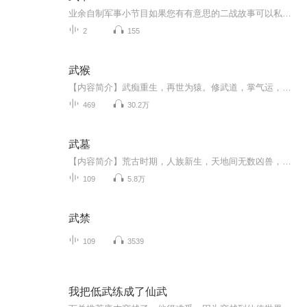
业余自制军事小节目如果您有有意思的二战故事可以私信我。您也可以登录今日头条关注看似无名收看视频版谢谢各位听众的关注与支持！！！！
2
155
武猴
【内容简介】武痴重生，再世为猿。修武道，掌气运，争传承，灭魔族。妖族武猴诸天万界，妖域狰狞修武脉，掌己命，悟天机，破天道。独掌武道。武之极致，武道吾道。【作者/主播简介】作者：黑色莽巴，网络小说作家。主播：爱谁谁【购买须知】1、本作品为付...
469
30.2万
武墓
【内容简介】荒古时期，人族新生，天地间无数凶兽，蛮兽，妖兽纵横，以人为食，人族如蝼蚁般在夹缝中生存，奋力挣扎。有人族先祖，以身犯险，种凶兽，蛮兽血脉于己身，获取凶兽血脉，借助血脉之力，获取本属于凶兽的各种血脉神通，发挥出惊人战力，此为古...
109
5.8万
武禁
109
3539
我把低武练成了仙武