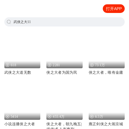
打开APP
武侠之大11
618
2281
73.1万
武侠之大道无数
侠之大者为国为民
侠之大者，唯有金庸
5414
455.4万
6.5万
小说连播侠之大者
侠之大者，朝九晚五|
雍正剑侠之大闹京城