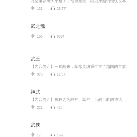
万总推荐唐杰穿越了，他很难受，因为穿越到仙侠世界的他不具有灵根，与仙道无缘。然而唐杰发现，自己在武道方面是无上奇才，越练越妖孽！于是唐杰走上了一条史无前例的仙武之路！极境童子功：修成一口先天童子气，吸收太阳精华，铸造先天童子金身！十三层龙象般若功：十三头古龙神象之力加身，手拿日月星辰！大日金钟罩：运功时如一轮大日，金刚不坏，光耀天地！唐杰表示：什么陆地神仙仙道巨头，敢在我面前装逼都得死！本书又名：氪金氪命走上巅峰猛男就该干强者明明都是练武，凭什么他这么炫...
131
26.2万
武之魂
103
6034
武王
【内容简介】一觉醒来，慕寒灵魂重生在了越国的世族少年身上。一枚神秘的玉坠，让慕寒踏入武道修士的世界！玄奇莫测的奇功秘法、千变万化的稀世道器、纵横天下的万古强者，风华绝代的天之骄女……万千天域，唯武独尊！【作者/主播简介】作者：独悠，网络小说作家。主播：鼎峰Radio。【购买须知】1、本作品为付费有声书，前63集为免费试听，购买成功后，即可收听，可下载重复收听。2、版权归原作者所有，严禁翻录成任何形式，严禁在任何第三方平台传播，违者将追究其法律责任。3、如在充值/购买环节遇到问题，可以通过页面右上方按钮，分享...
370
12.3万
神武
【内容简介】被称之为战神、军神、百战百胜的神话，创造过无数辉煌战绩的洪锋，遭奸人陷害含恨而死。但战神终究是战神，哪怕是爬也能够从地狱中爬出来，带着十万军魂的不屈意志，重生于三十年前，再铸辉煌。只是面对这都重新来过的机会，一切还会与过去相...
221
42万
武侠
17
1926