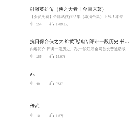
射雕英雄传（侠之大者丨金庸原著）
【会员免费】金庸武侠作品集（单播合集）上线！本专辑已完结，请放心入手~【强烈推荐】飞雪连天射白鹿，笑书神侠倚碧鸳。金庸作品——世界华人的共同语言，武侠文学的不朽神话！金庸先生独家授权，朗声图书出品，朗锐数字传媒全球推广。亿万金迷听众的饕餮...
154
1789.1万
抗日保台侠之大者:黄飞鸿传|评讲一段历史,书说一段江湖|黄源德马云陈勋奇李钊力荐
内容简介 评讲一段历史,书说一段江湖全网首发普通话版的《黄飞鸿》历史评书黄源德、马云、陈勋奇、李钊、林镇成、凌建力荐海恋天长篇历史评书,沉浸体验
185
18.9万
武
49
9737
传武
10
1.5万