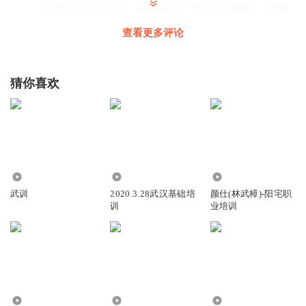
我说你要上到三楼去，肯定要经过一楼二楼的楼梯，上楼梯
苦吗？苦。不苦你能到三楼吗？不能，没有人能随随便便成
查看更多评论
功。没有谁可以不历艰辛或出彩所以走下坡路退步养尊处优
那不苦但却很危险。走上坡路磨拳擦掌，传情怒目，咬牙切
齿，苦归苦但你们有了强健的筋骨，累归累，但你们都练就
猜你喜欢
了他人羡慕的体魄。下午大昆他拿鞋跟我换我的鞋断了大概
有一周左右我天天要照顾这个断鞋走的很慢。然后一把断鞋
换掉拿去修就大步流星走很快
回复
2021-03-03
1
1837239bbzy
2.11万
898
293
老师你好，老师，我想我想问问老师我是慢性肠胃炎。现在
武训
2020.3.28武汉基础培
颜仕(林武樟)-阳宅职
胃口发热，吃的东西就往上发热反酸水总是吐酸水，嗯大便
训
业培训
结块好长时间了。昨天去拍了肠胃镜，因为也感觉到不舒
服，肠胃镜显示。结肠粘膜呈浅黑色花斑样改变。我之前服
用过一个星期的大黄医生说是大黄引起的。医生给我开了，
聚缘酸莫沙必利片，，六味安消散。曹老师，我还用吃别的
药吗？
730
4994
9737
回复
2019-09-26
1