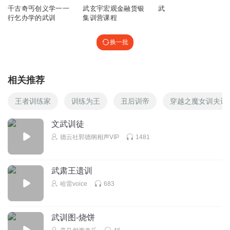
千古奇丐创义学一一
武玄宇宏观金融货银
武
行乞办学的武训
集训营课程
东鲁家风
5.你不要以次充好，义工可不是一般人能做的上等的义工像
换一批
墨子。武功盖世状元之才，武功可以跟鲁班一较高下，文采
呢可以呢孟子夫子比肩并驾齐驱。这叫义工。不然你能做出
什么有意义的事。所以我们的人哪到黄龙寺到古庵去你要知
相关推荐
道老师以前去年给你们种下了好印，去的时候务必都是重活
大活争抢着干，我们没去前他们洗碗收桌搞到三四点我们去
王者训练家
训练为王
丑后训帝
穿越之魔女训夫记
后一两点就搞好了。这是效率。我们没去的时候有些拐弯抹
角他们看不到的没有扫你总觉怪怪的我们一去把拐弯抹角清
文武训徒
理，他觉得这么舒服。所以你们要知道你们无论在庙，在农
德云社郭德纲相声VIP
1481
场。可能老师看不到但是你这个好的人品药王菩萨看的到。
举头三尺有神明，神明看得到，做多以后你的人品统统都展
现了，好今天到这里。
武肃王遗训
回复
2021-03-03
0
哈雷voice
683
东鲁家风
武训图-烧饼
4.屁股也行。我都可以踩背出汗让你痛天天减轻笑脸日日增