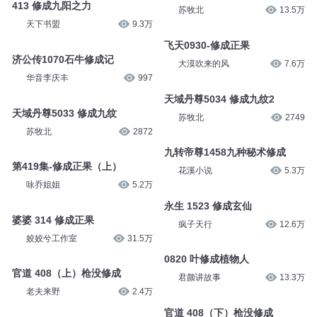
413 修成九阳之力
苏牧北
13.5万
天下书盟
9.3万
飞天0930-修成正果
济公传1070石牛修成记
大漠吹来的风
7.6万
华音李庆丰
997
天域丹尊5034 修成九纹2
天域丹尊5033 修成九纹
苏牧北
2749
苏牧北
2872
九转帝尊1458九种秘术修成
第419集-修成正果（上）
花溪小说
5.3万
咏乔姐姐
5.2万
永生 1523 修成玄仙
婆婆 314 修成正果
疯子天行
12.6万
姣姣兮工作室
31.5万
0820 叶修成植物人
官道 408（上）枪没修成
君颜讲故事
13.3万
老夫来野
2.4万
官道 408（下）枪没修成