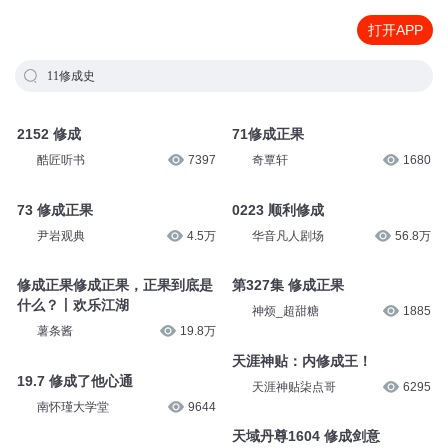
打开APP
11修成史
2152 修成
71修成正果
酷匠听书
7397
奇覃轩
1680
73 修成正果
0223 顺利修成
尹岩观典
4.5万
华音凡人剧场
56.8万
修成正果修成正果，正果到底是
第327集 修成正果
什么？丨欢乐江湖
神烦_超甜糖
1885
薯条酱
19.8万
天涯神贴：内修成王！
19.7 修成了他心通
天涯神贴柒点哥
6295
南怀瑾大学堂
9644
天域丹尊1604 修成剑意