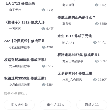
飞天 1713 修成正果
老夫来野
2.4万
疯子天行
1.7万
修成正果的正果是什么？
《摘仙令》1312-修成人形
薯条酱
8350
一刀苏苏
9.4万
永生 1917 修成了元仙
232【取回真经】修成正果
疯子天行
10.7万
小靓姐姐讲故事
4261
权路迷局3957集 修成正果1
权路迷局3958集 修成正果2
龙庙山精品故事
6697
龙庙山精品故事
6517
无尽吞噬364 修成正果
权路迷局3959集 修成正果3
水寒_六合同风
12.9万
龙庙山精品故事
6384
您是不是在找：
本人天生是11
重生之11人生
咱是大11