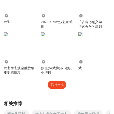
4.74万
898
728
武训
2020.3.28武汉基础培
千古奇丐创义学一一
训
行乞办学的武训
4994
293
9737
武玄宇宏观金融货银
颜仕(林武樟)-阳宅职
武
集训营课程
业培训
换一批
相关推荐
听晚风还新
晚上好我的女王大人
晚晚重生日记
我