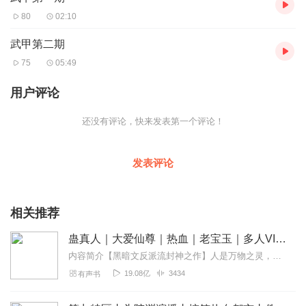
80
02:10
武甲第二期
75
05:49
用户评论
还没有评论，快来发表第一个评论！
发表评论
相关推荐
蛊真人｜大爱仙尊｜热血｜老宝玉｜多人VIP免费有声剧
内容简介【黑暗文反派流封神之作】人是万物之灵，蛊是天地真精。一个穿越者不断重生的故事。一个养蛊、炼蛊、用蛊的奇特世界。配音组（男角色）老宝玉旁白...
19.08亿
3434
有声书