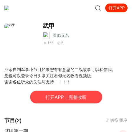
打开APP
武甲
看似无名
155
5
业余自制军事小节目如果您有有意思的二战故事可以私信我。
您也可以登录今日头条关注看似无名收看视频版
谢谢各位听众的关注与支持！！！！
打
开
A
P
P，完整收听
节目(2)
切换顺序
武甲第一期