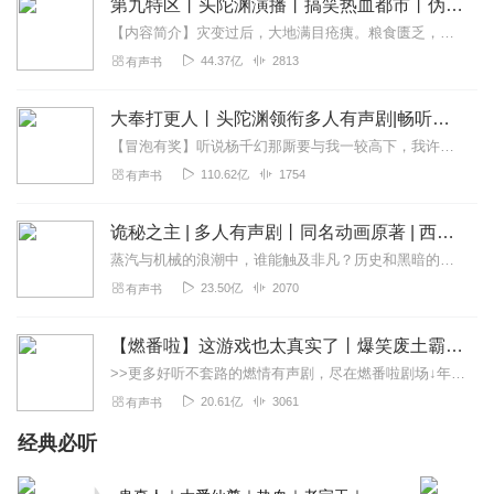
第九特区丨头陀渊演播丨搞笑热血都市丨伪戒丨VIP免费多人有声剧
【内容简介】灾变过后，大地满目疮痍。粮食匮乏，资源紧俏，局势混乱……一位从待规划区杀出来的青年，背对着漫天黄沙，孤身来到九区谋生，却不曾想偶然结识三五好友，一念...
44.37亿
2813
有声书
大奉打更人丨头陀渊领衔多人有声剧|畅听全集|王鹤棣、田曦薇主演影视剧原著|卖报小郎君
【冒泡有奖】听说杨千幻那厮要与我一较高下，我许七安要开始装叉了！快进入声音播放页戳下方输入框，冒个泡偷偷告诉我，我要用哪些诗词才能胜过他？说得好的，有赏！202...
110.62亿
1754
有声书
诡秘之主 | 多人有声剧丨同名动画原著 | 西幻克苏鲁 | 乌贼作品
蒸汽与机械的浪潮中，谁能触及非凡？历史和黑暗的迷雾里，又是谁在耳语？我从诡秘中醒来，睁眼看见这个世界：枪械，大炮，巨舰，飞空艇，差分机；魔药，占卜，诅咒，倒吊人...
23.50亿
2070
有声书
【燃番啦】这游戏也太真实了丨爆笑废土霸榜神作丨紫襟剧社制作
>>更多好听不套路的燃情有声剧，尽在燃番啦剧场↓年度重磅推荐本专辑为VIP免费专辑每天上午10点5集更新，订阅可以听到最新内容哦！每周抽一个专辑五星优质评论送...
20.61亿
3061
有声书
经典必听