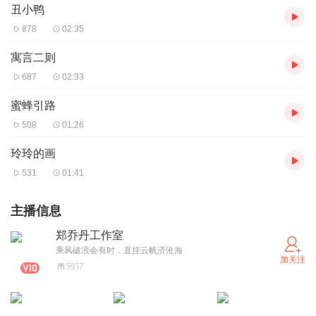
丑小鸭
878
02:35
寓言二则
687
02:33
蜜蜂引路
508
01:26
玲玲的画
531
01:41
主播信息
郑乔丹工作室
乘风破浪会有时，直挂云帆济沧海
加关注
5957