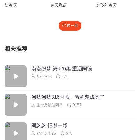
陈春天
春天私语
会飞的春天
换一批
相关推荐
南潮织梦 第026集 重遇阿德
莱悦文化
971
阿吱阿吱316阿吱，我的梦成真了
生命乃最佳朗场
9157
阿悠悠-旧梦一场
翠微居士95
573