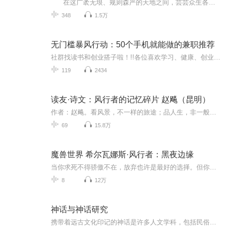
在这广袤无垠、规则森严的天地之间，芸芸众生各安其位。平凡之人，在琐碎日常里奔波忙碌，遵循着世俗既定的轨迹，重复着平凡之事。武道修行者，于刀光剑影中闯荡磨砺，依照武道的严苛法则，追寻着力量的极限。然而，有一人却格格不入，他发出振聋...
348
1.5万
无门槛暴风行动：50个手机就能做的兼职推荐
社群找读书和创业搭子啦！!!各位喜欢学习、健康、创业的伙伴：大家好！我组建了一个读书创业杜群，如果你喜欢读书或者想拥有一个事业机会的话，可以加微mx04188，我邀请你进读书群。为什么要做读书会？1.一个人读书，很多人很难坚持下去，但一群人，能相互...
119
2434
读友·诗文：风行者的记忆碎片 赵飚（昆明）
作者：赵飚。看风景，不一样的旅途；品人生，非一般的感悟。
69
15.8万
魔兽世界 希尔瓦娜斯·风行者：黑夜边缘
当你求死不得骄傲不在，放弃也许是最好的选择。但你的人民在哀嚎，被你当做炮灰的遗民还在祈求你的拯救。女妖之王行走在生者的土地，以一己之力保卫被遗忘者。
8
12万
神话与神话研究
携带着远古文化印记的神话是许多人文学科，包括民俗学、文学、人类学等学科的永恒的话题。神话是人类对世界做出的最早探索，也是人类求知欲望的最初表现。神话为我们提供了一种远古时代的道德价值、社会秩序与信仰等方面的模式，是我们探讨人类原始思维范...