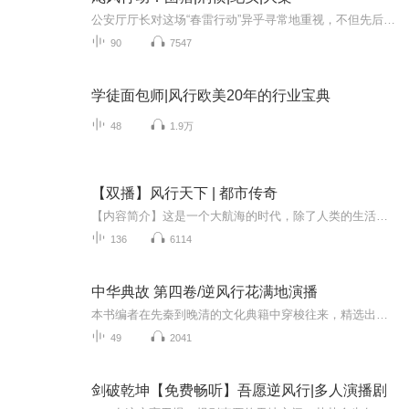
公安厅厅长对这场“春雷行动”异乎寻常地重视，不但先后多 次听取各级公安机关和公安厅各部门的汇报，还专门召开收网行动动员部署会。“春雷行动”收网 期间，李春生亲自在广东省公安厅指挥中心坐镇指挥，郭少波等几位副厅长则在位于揭阳普宁 市的前线指...
90
7547
学徒面包师|风行欧美20年的行业宝典
48
1.9万
【双播】风行天下 | 都市传奇
【内容简介】这是一个大航海的时代，除了人类的生活外，更是有着凶猛的野兽和其他各种奇异的种族。 但是，要真的比起来的话，人类，依旧是万物的主宰。 海洋，本来就是生命的起源，而人们对于海洋更是有一种热爱之情，由此，海贼和海军便是诞生了。 在这一...
136
6114
中华典故 第四卷/逆风行花满地演播
本书编者在先秦到晚清的文化典籍中穿梭往来，精选出数百则典故，并对每则典故的出处、故事、含义、用法进行了详解。为了方便读者查阅，根据含义的异同对这些典故进行了分类，使读者用起来方便快捷、得心应手。一书在手，尽览中国语言文化的博大精深。
49
2041
剑破乾坤【免费畅听】吾愿逆风行|多人演播剧