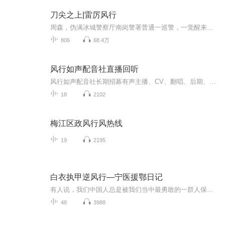
刀尖之上|雷厉风行
周森，伪满冰城警察厅南岗警署普通一巡警，一觉醒来，生活突然变得波谲云诡起来，甄别，怀疑，新的身份，新的使命，周旋于日伪宪、警、特机关之间，克服艰难险阻，完成一个又一个不可思议的任务，成长为一名拥有坚定信仰的共产主义革命战士！他是刀尖上的...
806
68.4万
风行如声配音社直播回听
风行如声配音社长期招募有声主播、CV、翻唱、后期、原创写手、宣传策划、监制等职位，欢迎加入我们，考核群号见专辑图片。
18
2102
梅江区政风行风热线
19
2195
白衣执甲逆风行—宁医援鄂日记
有人说，我们中国人总是被我们当中最勇敢的一群人保护着！ 经历过2020年，让我们对这群勇敢的人有了更加具象的理解。我们十分庆幸，也十分感恩，庆幸自己与这群勇敢的人活在同一个时代，感恩自己被他们守护着。 虽然我们不能上阵杀敌，不能救死扶伤，但是...
48
3988