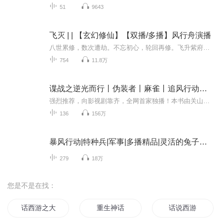
51
9643
飞灭 | | 【玄幻修仙】【双播/多播】风行舟演播
八世累修，数次遭劫。不忘初心，轮回再修。飞升紫府，非是易事。前程茫茫，飞升即灭。有诗为证：光霞对映雷霆怒，神通法宝剑翻舞。结丹凝魂通九窍，一朝飞灭皆辛苦。道门三十二祖鼎力乾坤、开辟紫府。所谓道祖者，不仅法力高深，并且传下不灭的道统。人间...
754
11.8万
谍战之逆光而行丨伪装者丨麻雀丨追风行动同类力作
强烈推荐，向影视剧靠齐，全网首家独播！本书由关山月创作，全网首发，全平台只景鹏一家！本书绝对好听，情节曲折、节奏紧张【内容简介】国党高官之子李殊与家庭决裂后，独自留学日本，受进步思想影响，加入同盟会。李殊学成归国，被军统派遣，通过舅舅李...
136
156万
暴风行动|特种兵|军事|多播精品|灵活的兔子团队
279
18万
您是不是在找：
话西游之大圣归来
重生神话
话说西游