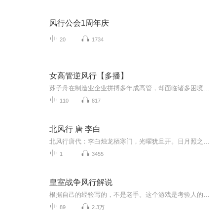
风行公会1周年庆
20
1734
女高管逆风行【多播】
苏子舟在制造业企业拼搏多年成高管，却面临诸多困境。职场上，男性同事因性别歧视否定其方案；家庭中，丈夫出轨致婚姻破裂，离婚纠纷牵扯精力。她在社交场合亦受冷遇，供应商也常轻视她。但苏子舟凭借坚韧毅力，用专业能力证明自己，妥善处理离婚事宜，重...
110
817
北风行 唐 李白
北风行唐代：李白烛龙栖寒门，光曜犹旦开。日月照之何不及此？惟有北风号怒天上来。燕山雪花大如席，片片吹落轩辕台。幽州思妇十二月，停歌罢笑双蛾摧。倚门望行人，念君长城苦寒良可哀。别时提剑救边去，遗此虎文金鞞靫。中有一双白羽箭，蜘蛛结网生尘埃。箭空在，人今战死不复回。不忍见此物，焚之已成灰。黄河捧土尚可塞，北风雨雪恨难裁。译文及注释译文烛龙栖息在极北的地方，那里终年不见阳光，只以烛龙的视瞑呼吸区分昼夜和四季，代替太阳的不过是烛龙衔烛发出的微光。这里连日月之光都照不到啊！只有漫天遍野的北风怒号而来。燕山的雪花大大的，宛如一张张竹席，它们零零碎碎地撒落开来，飘荡在轩辕台上。在幽州十二月天思念远方丈夫的思妇，不唱歌了，也不说笑了，整天双眉紧锁。她倚着大门，凝望着来往的行人，想到夫君还在那苦寒的北方前线心中凄苦哀怨。临别时你手提宝剑，救边而去，在家中仅留下了一个虎皮金柄的箭袋。里面装着一双白羽箭，一直挂在堵上。上面结满了蜘蛛网，沾满了尘埃。如今其箭虽在，可是人却永远回不来了他已战死在边城了啊！人之不存，我何忍见此旧物乎？于是将其焚之为灰矣。黄河虽深，尚捧土可塞，唯有此生离死别之恨，如同这漫漫的北风雨雪一样铺天盖地，无边无垠。注释北风行：乐府“时景曲”调名，内容多写北风雨雪、行人不归的伤感之情。烛龙：中国古代神话传说中的龙。人面龙身而无足，居住在不见太阳的极北的寒门，睁眼为昼，闭眼为夜。此：指幽州，治所在今北京大兴县。这里指当时安禄山统治北方，一片黑暗。燕山：山名，在河北平原的北侧。轩辕台，纪念黄帝的建筑物，故址在今河北怀来县乔山上。这两句用夸张的语气描写北方大雪纷飞、气候严寒的景象。双蛾：女子的双眉。双蛾摧，双眉紧锁，形容悲伤、愁闷的样子。长城：古诗中常借以泛指北方前线。良，实在。鞞靫（bǐngchá）：当作鞴靫。虎文鞞靫，绘有虎纹图案的箭袋。“焚之”句：语出古乐府《有所思》：“摧烧之，当风扬其灰。”“黄河”句：《后汉书·朱冯虞郑周列传》：“此犹河滨之人，捧土以塞孟津，多见其不知量也。”此反其意而用之。北风雨雪：这是化用《诗经·国风·邶风·北风》中的“北风其凉，雨雪其雾”句意，原意是指国家的危机将至而气象愁惨，这里借以衬托思妇悲惨的遭遇和凄凉的心情。裁，消除。
1
3455
皇室战争风行解说
根据自己的经验写的，不是老手。这个游戏是考验人的策略和规划能力的，不要怕输，祝各位玩家玩的愉快。
89
2.3万