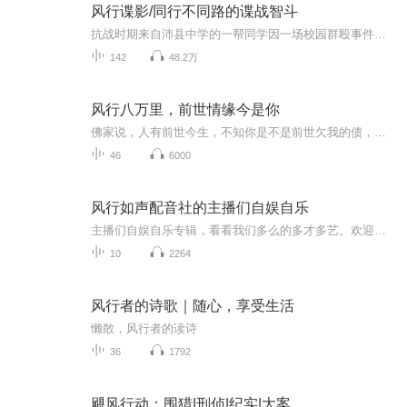
风行谍影/同行不同路的谍战智斗
抗战时期来自沛县中学的一帮同学因一场校园群殴事件使得人生轨迹发生了翻天覆地的变化。 他们中有的加入了军统，有的加入了中统，有的是中共地下党，有的投靠日本人…… 在这场波诡云谲的谍战中，他们展开了一场忠诚与良知、理智与信仰、利益与爱情等的殊...
142
48.2万
风行八万里，前世情缘今是你
佛家说，人有前世今生，不知你是不是前世欠我的债，今生跑来……还债……这是属于青春与爱情的故事……
46
6000
风行如声配音社的主播们自娱自乐
主播们自娱自乐专辑，看看我们多么的多才多艺。欢迎加入风行如声粉丝群——风行家族，群号见专辑图片。
10
2264
风行者的诗歌｜随心，享受生活
懒散，风行者的读诗
36
1792
飓风行动：围猎|刑侦|纪实|大案