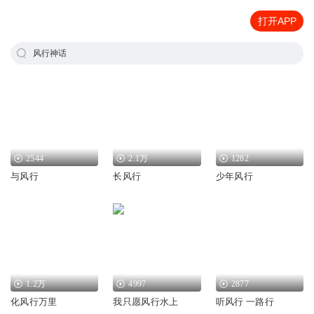
打开APP
风行神话
2544
2.1万
1282
与风行
长风行
少年风行
1.2万
4997
2877
化风行万里
我只愿风行水上
听风行 一路行