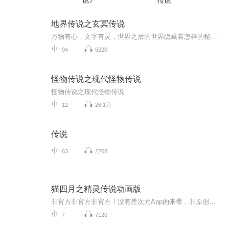
说》
传说
地界传说之玄冥传说
万物有心，文字有灵，世界之后的世界隐藏着怎样的秘密？ 一路追寻，一路奇遇，真相的背后是怎样的算计与阴谋？ “凡我族后裔，得见字灵，必善待之。” “我与他们交往只是为了开心快乐，利用这种事做不到，也对权力追逐没兴趣。” “小朔……”他惨然回望，“那个幸福结局，我……给不了了……” 我终于不可抑制的大哭起来。 时光恍若回到了几百年前的那个午后，染成浅棕色头发的女孩莞尔一笑—— “我叫夏小言，小巧的小，语言的言。” 《地界传说之玄冥传说》敬请期待
94
6220
怪物传说之现代怪物传说
怪物传说之现代怪物传说
12
26.1万
传说
63
2208
猫四月之精灵传说动画版
非官方非官方非官方！没有星次元App的来看，非原创，我真不行了A|
7
7120