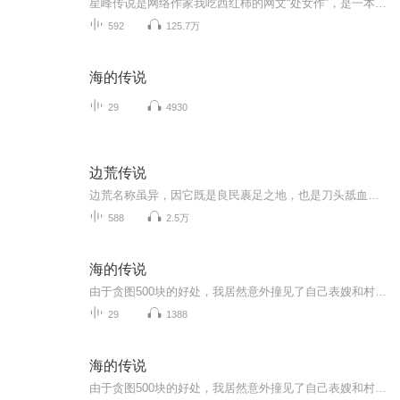
星峰传说是网络作家我吃西红柿的网文“处女作”，是一本奇幻修真小说。 《星峰传说》主要描写一名修真人渡劫失败，却没有魂飞魄散，转世却进入凡人界，拥有着前世记忆，进入了青龙大陆四大世家之一的张氏世家，成为了张三公子，却被世家为了世家的利益逐出...
592
125.7万
海的传说
29
4930
边荒传说
边荒名称虽异，因它既是良民裹足之地，也是刀头舐血之辈趋之若鹜的乐土；充满危险，也是机会处处；可以是英雄豪杰死无葬身之所，亦为悍不畏死的人成名立万的舞台。更为各方政权视之为进行秘密外交的理想场所，而无地容身者则以之为避难的安乐窝。在此一刻...
588
2.5万
海的传说
由于贪图500块的好处，我居然意外撞见了自己表嫂和村长儿子王小海的丑事，而更令我没有想到的是，这居然是一系列诡异事件的导火索。 地处偏僻的海神寨，神秘的海神娘娘，神秘无比的表嫂，恐怖的血泉，这一切都让我迷茫恐惧，或简介：由于贪图500块的好处，...
29
1388
海的传说
由于贪图500块的好处，我居然意外撞见了自己表嫂和村长儿子王小海的丑事，而更令我没有想到的是，这居然是一系列诡异事件的导火索。 地处偏僻的海神寨，神秘的海神娘娘，神秘无比的表嫂，恐怖的血泉，这一切都让我迷茫恐惧，或许只有从一望无际的大海深处...