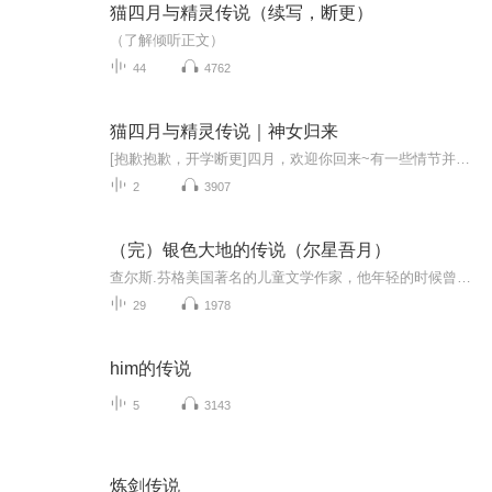
猫四月与精灵传说（续写，断更）
（了解倾听正文）
44
4762
猫四月与精灵传说｜神女归来
[抱歉抱歉，开学断更]四月，欢迎你回来~有一些情节并不是原创。我录出来，只是想更多嗑空月的鱼航员能听到。不喜欢的宝宝勿喷，本人已经很努力了！主要角色:猫四月，鹿芊芊，虎龙象，猫星宇，兔小雅，兔天骄，鹰长空，虎飞飞(我需要不断的推荐和点赞嘟~)
2
3907
（完）银色大地的传说（尔星吾月）
查尔斯.芬格美国著名的儿童文学作家，他年轻的时候曾游历过许多地方，包括北美，南美，非洲。他喜欢收集古老的民间传说，这些民间传说都成为他创作的素材。银色大地的传说出版后，一举斩获1925年纽伯瑞儿童文学奖金，奖称为畅销不衰的经典图书，芬格为美国...
29
1978
him的传说
5
3143
炼剑传说