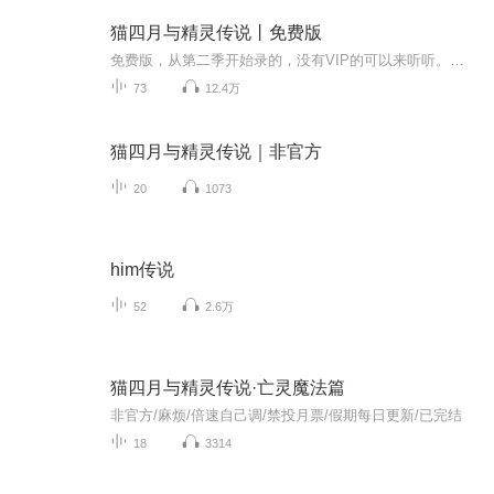
猫四月与精灵传说丨免费版
免费版，从第二季开始录的，没有VIP的可以来听听。不是官方别举报[双手合十]录的时候开倍速了，如果想听正常速度，可以自行调慢倍速播放。本音频版权归奇喵君故事团队所有，本人仅为转传者，无任何权利归属，也不涉及任何收费或商业收益。如想支持鼓励大家...
73
12.4万
猫四月与精灵传说｜非官方
20
1073
him传说
52
2.6万
猫四月与精灵传说·亡灵魔法篇
非官方/麻烦/倍速自己调/禁投月票/假期每日更新/已完结
18
3314