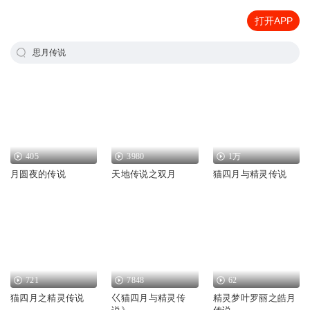
打开APP
思月传说
405
3980
1万
月圆夜的传说
天地传说之双月
猫四月与精灵传说
721
7848
62
猫四月之精灵传说
巜猫四月与精灵传
精灵梦叶罗丽之皓月