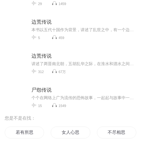
29
1459
边荒传说
本书以五代十国作为背景，讲述了乱世之中，有一个边荒集，这里是商人的黄金窟，法外狂徒的安乐窝，各个国家的敏感地，各方势力的谈判桌和消息中心，英雄的聚集地。
5
459
边荒传说
讲述了两晋南北朝，五胡乱华之际，在淮水和泗水之间，一大片暰横数百里、布满废墟荒村、仿如鬼蜮的荒弃土地发生的故事
312
67万
尸怨传说
个个在网络上广为流传的恐怖故事，一起起与故事中一般无二的离奇死亡。当死亡的宣告在你耳边响起，当你手中的小说变成了催命的预言，你将如何面对那个刚刚离开却又突然在你背后出现的朋友？你将如何面对那个坐在椅子上满脸憔悴抬头看着你的自己？死亡宣告...
15
1549
您是不是在找：
若有所思
女人心思
不尽相思