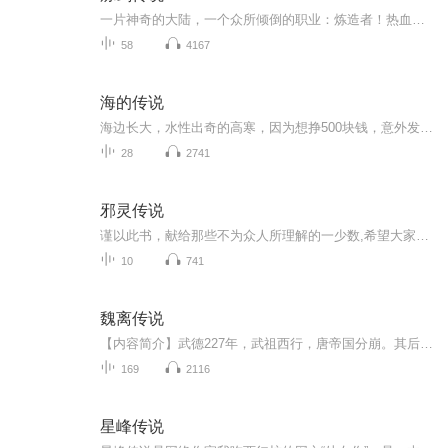
一片神奇的大陆，一个众所倾倒的职业：炼造者！热血少年与伙伴们共同努力，开始了属于自己的炼造之旅！然而，一个预言，使他们无法逃避现实的残酷与命运的巨轮！最终，少年能否举起他的剑，与伙伴们，炼造一个属于自己的——炼剑传说…… 当恐惧仿佛潮...
58
4167
海的传说
海边长大，水性出奇的高寒，因为想挣500块钱，意外发现了一桩丑事，进而引发了一连串离奇的经历。父母、亲人相继葬身大海，只因一个恐怖的诅咒。神秘的科学大叔、奇怪的老村长、不争气的发小儿、还有诡异的宁宁~~~~~~胆大心细的他能否找出真相，破除诅咒呢...
28
2741
邪灵传说
谨以此书，献给那些不为众人所理解的一少数,希望大家能够了解他们生命中的欢乐与辛酸，灵魂深处的黑暗和光明。 【题记】 我们不是神，所以我们无法选择自己的出生。 我们不是神，但我们可以选择如何活着，以及如何死去。 【阅读指南——请咬文嚼字确认以下事项后，再翻阅正文】 一、以下人群禁止阅读 1．18岁以下未成年； 2．有任何程度抑郁症、忧郁症患者； 3．以各类电影和现实中的杀人狂为偶像以及以成为杀手为梦想者； 4．抱着理想主义人生观者； 5．有暴力倾向者。 二、以下人群谨慎阅读 1．处于生存和情绪低谷者； 2．正在极度爱一个人，或恨一个人者； 3．心智不健全者，请在监护人或医师指导下阅读。 三．本书不是之处 1．本书不是一本善良的书； 2．本书不是一本快乐的书； 3．本书不是一本色情的书； 4．本书不是一本血腥的书； 5．本书不是一本暴力的书； 6. 本书不是一本恐怖的书； 7．本书不是一本正常的书。 越这样我越想看，你懂了没精髓？
10
741
魏离传说
【内容简介】武德227年，武祖西行，唐帝国分崩。其后二百年，天下四国并立，江湖门派三分。庙堂之上英才济济，江湖之中侠光璀璨，有世家八百，皆尊仁义，庶民亿万，安享太平。一个穿越而来的少年，费尽心力，踏足江湖，誓要留下自己的传说。【作者/主播简...
169
2116
星峰传说