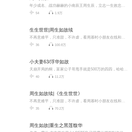
年少成名、战功赫赫的小南辰王周生辰，立志一生效忠国家，其严谨作风和谦逊为人为世人所称道。名门催氏独女漼时宜出生便被指腹为婚为未来太子妃，因与王府是世交，便被长辈送到王府学艺。漼时宜善良可爱、活泼聪慧的个性，在王府深得众人喜爱，学艺精进也...
54
1.9万
生生世世|周生如故续
不再意难平，只准甜，不许虐，看周慕时小朋友在线和你say hello!
36
100.8万
小夫妻63/浮华如故
天崩开局的桐，富家公子哥甩手就是500万的四四，哈哈哈哈，现代故事又来了，一起追更，前面都已完结，喜欢的私
40
11.2万
周生如故续|《生生世世》
不再意难平，只准甜，不许虐，看周慕时小朋友在线和你say hello!
35
70.2万
周生如故|重生之黑莲馥华