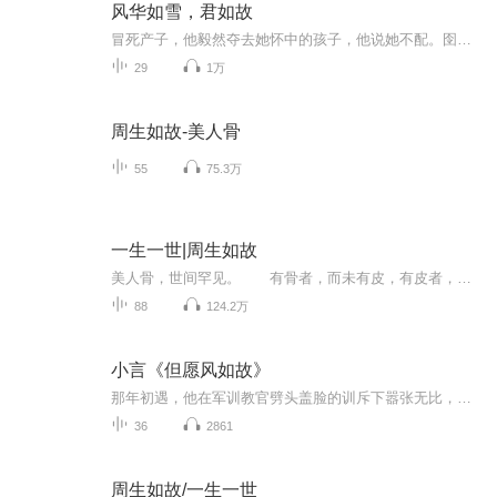
风华如雪，君如故
冒死产子，他毅然夺去她怀中的孩子，他说她不配。囹圄加身，任她百般辩解不得原谅，他说她有罪。因爱卑微而不配，因爱执着而有罪。她说：楚南逸，这番我判我死罪，可好？ 棋归，不归。
29
1万
周生如故-美人骨
55
75.3万
一生一世|周生如故
美人骨，世间罕见。 有骨者，而未有皮，有皮者，而未有骨。 世人大多眼孔浅显，只见皮相，未见骨相。 如果在现在这个社会里，有个人，带着两世的记忆，深爱着你。多幸福。 时宜对周生辰就是如此。 而他，早已忘记她。 时宜这辈子做过最出格...
88
124.2万
小言《但愿风如故》
那年初遇，他在军训教官劈头盖脸的训斥下嚣张无比，她歇在树荫里朝他吐个鬼脸洋洋得意。 十二岁，她借走了他一项东西——那是他最温柔的情意，只可惜，她借了就再也还不回去。 十三岁，她孤傲地面对风云四起，他却在伤心之下指责她是贪污犯的女儿，让她的创伤再也无法痊愈。十四岁，她带着绝望销声匿迹。 十五岁的后悔，十六岁的彷徨，十七岁的寻找……一直到二十二岁的重遇。 十年踪迹十年心，他们却还是没有在一起。 一个叛逆却痴情的高干子弟，一个倔强又命运多舛的女孩，十年光阴十年悲情。 她遇到了对的人，只可惜相遇的太早，错过了花期。 作者：苏七♡ 演播：暖花♡ ♥本书是暖花第一次尝试录小说，多有不足，如有困惑，可以在声音下方评论或私信暖花，让暖花可以进步。如果喜欢这本小说，喜欢这个声音，不妨动动你的小手，点击一下订阅吧。感谢每一位小耳朵的收听，你们的支持是暖花最大的动力。♥
36
2861
周生如故/一生一世