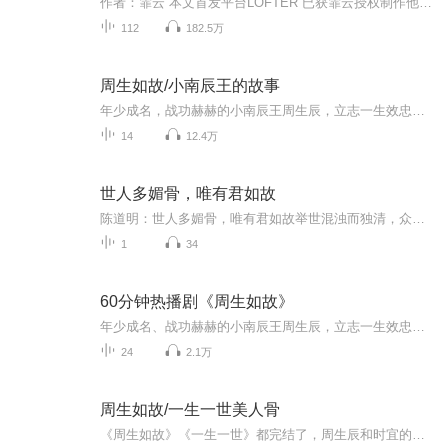
作者：霏云 本文首发平台LOFTER 已获霏云授权制作他一生赤胆忠心，守疆卫国，从无半分行差踏错，却惨遭诬陷，行剔骨极刑。她一生小心翼翼，如履薄冰，从来身不由己，最终城门自戕，香消玉殒。他所求不过是国土永固，时宜平安。她所想不过是王军大捷，师父...
112
182.5万
周生如故/小南辰王的故事
年少成名，战功赫赫的小南辰王周生辰，立志一生效忠国家，其严谨作风和谦逊为人为世人所称道。名门漼氏独女漼时宜出生便被指腹为婚为未来太子妃，因于王府是世交，便被长辈送到王府学艺。漼时宜漂亮可爱，活泼聪慧的个性，在王府深得众人喜爱，学艺精进也...
14
12.4万
世人多媚骨，唯有君如故
陈道明：世人多媚骨，唯有君如故举世混浊而独清，众人皆醉而独醒。最近，陈道明友情主演巜流金岁月》正在热播评论区里都在夸赞陈道明的演技。“他只要出演，就是品质的保证。”从业33年，陈道明只拍了30多部电视剧、19部电影，还比不上一个流量明星3年的作...
1
34
60分钟热播剧《周生如故》
年少成名、战功赫赫的小南辰王周生辰，立志一生效忠国家，其严谨作风和谦逊为人为世人所称道。名门漼氏独女漼时宜出生便被指腹为婚为未来太子妃，因与王府是世交，便被长辈送到王府学艺。漼时宜善良可爱、活泼聪慧的个性，在王府深得众人喜爱，学艺精进也...
24
2.1万
周生如故/一生一世美人骨
《周生如故》《一生一世》都完结了，周生辰和时宜的故事告一段落，但内心一直意难平，万分不舍，久久都走不出来，一直也忘不掉。空闲时间就一遍遍再刷。小南辰王的故事，配上时宜的声音，真的绝美，录下了一些，算是纪念，方便随时聆听。