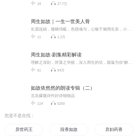
19
27.7万
周生如故｜一生一世美人骨
长眉连娟，微睇绵藐，色授魂与，心愉于侧周生辰，小南辰王，一生杀伐不绝，赤胆忠心，却在盛年时，被功名所累，储君恐其有谋反之心，设计将王俘虏，储君恨之入骨，赐剔骨之刑，刑罚整整三个时辰，王无一声哀嚎，拒死不悔；一个忠臣，为保国家一生无妻无子...
11
1.2万
周生如故-剧集精彩解读
理解之深刻，辞藻之华丽，深入周生的坑，懿璇为你“解毒”。有风骨，才有美人骨；世人大多只有皮相，而未有骨相；小南辰王是这世间唯一一个兼有皮相和骨相之人；结局虽让人意难平，但又让人多少有些宽慰；周生辰，我来嫁你了；来生，换你先来娶我，可好？
61
54万
如故依然然的朗读专辑（二）
北岛朦胧诗作好诗细细品
114
5250
您是不是在找：
异世药王
段香如故
弃妇药香