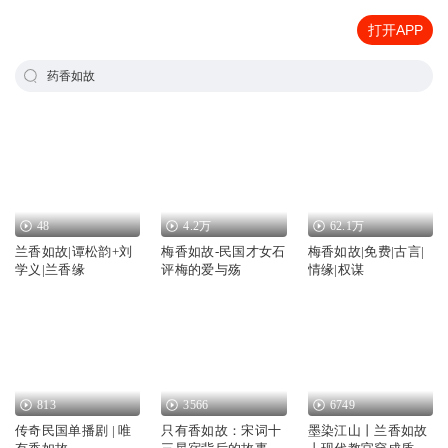
打开APP
药香如故
48
4.2万
62.1万
兰香如故|谭松韵+刘
梅香如故-民国才女石
梅香如故|免费|古言|
学义|兰香缘
评梅的爱与殇
情缘|权谋
813
3566
6749
传奇民国单播剧 | 唯
只有香如故：宋词十
墨染江山丨兰香如故