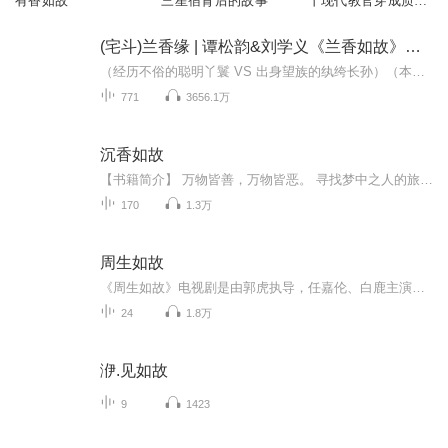
有香如故
三星宿背后的故事
丨现代教官穿成质子
公主，搅动四国朝局
丨多人有声剧
(宅斗)兰香缘 | 谭松韵&刘学义《兰香如故》原著 | 双穿重生 | 古言逆袭
（经历不俗的聪明丫鬟 VS 出身望族的纨绔长孙）（本书由剧舞吧鬼面携九星剧社众多CV联合打造）
771
3656.1万
沉香如故
【书籍简介】 万物皆善，万物皆恶。 寻找梦中之人的旅途， 从一开始就缠绕着往生之魂， 真真假假，得到又失去。 所有人的宿命，早在开始就写好。 续命，可能否再续那场镜花水月的爱恋？渡往生，覆忘川，看沈卿言与尹潇河在捉妖抓鬼中，找回失去的记忆...
170
1.3万
周生如故
《周生如故》电视剧是由郭虎执导，任嘉伦、白鹿主演的古装剧。该剧根据小说《一生一世美人骨》古代篇改编。年少成名、战功赫赫的小南辰王周生辰，立志一生效忠国家，其严谨作风和谦逊为人为世人所称道。名门漼氏独女漼时宜出生便被指腹为婚为未来太子妃，...
24
1.8万
洢.见如故
9
1423