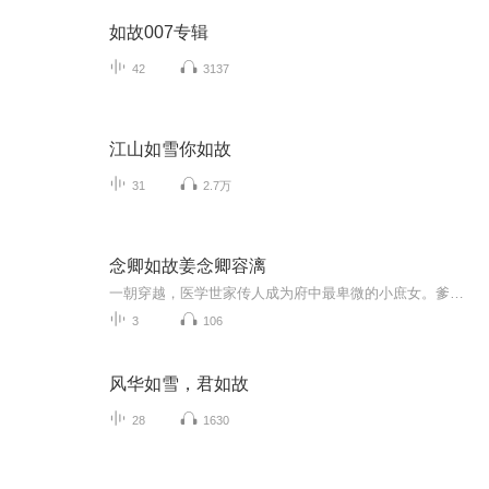
如故007专辑
42
3137
江山如雪你如故
31
2.7万
念卿如故姜念卿容漓
一朝穿越，医学世家传人成为府中最卑微的小庶女。爹不亲，姐欺凌，渣男挡道。面对逼婚，姜念卿当机立断，与“穷书生”春风一度，留下了度夜资，逃离火坑，逍遥自在。四年后，当朝靖王将一块缺了玛瑙的簪子丢到她面前。男人瞪着漂亮可爱的奶娃儿，面色阴冷...
3
106
风华如雪，君如故
28
1630