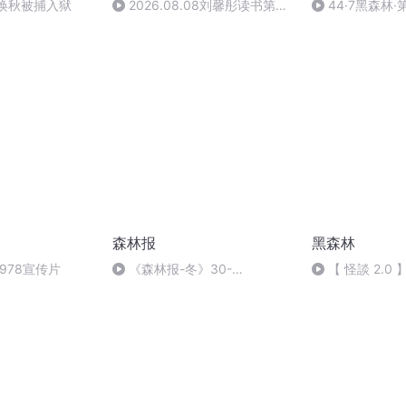
蒋焕秋被捕入狱
2026.08.08刘馨彤读书第
44·7黑森林
1070天祖国各地无线电大串联
平天寨 同返黑森
2&候鸟的返乡之旅
森林报
黑森林
978宣传片
《森林报-冬》30-
【 怪談 2.0
YSXS8.COM
後工作人員 [ 特