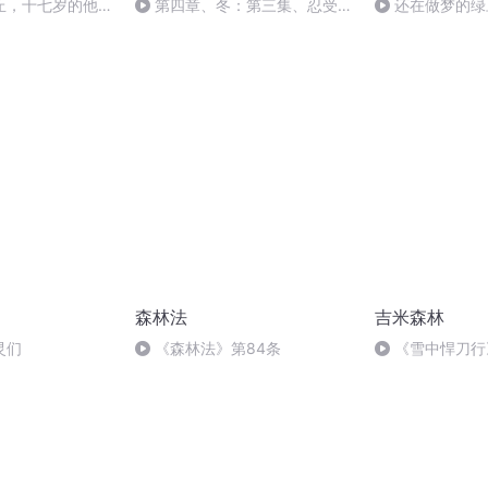
丘，十七岁的他就
第四章、冬：第三集、忍受残
还在做梦的绿
的等着我
冬月：5、竞技场答案
森林法
吉米森林
灵们
《森林法》第84条
《雪中悍刀行