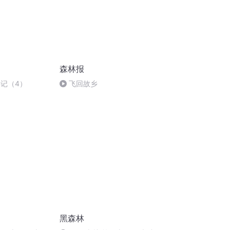
森林报
事记（4）
飞回故乡
黑森林