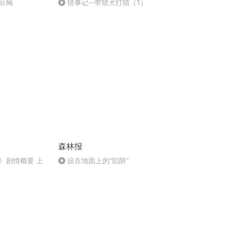
豆蝇
猎事记--带猎犬打猎（1）
森林报
》剧情概要 上
设在地面上的“陷阱”