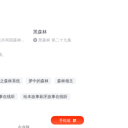
黑森林
民共和国森林法
黑森林 第二十九集
载。
之森林系统
梦中的森林
森林领主
到
末日森林是我家
师大森林
事在线听
绘本故事刷牙故事在线听
闻听故事的ppt
听年的由来的故事
手机端
企业版