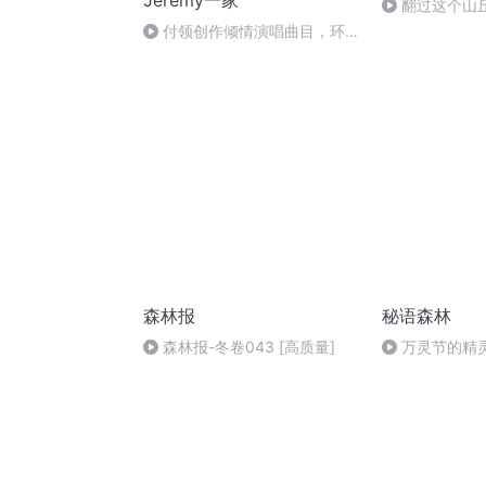
Jeremy一家
翻过这个山
在那里笑眯眯
付领创作倾情演唱曲目，环球
首发单曲共饮一江水。
森林报
秘语森林
森林报-冬卷043 [高质量]
万灵节的精