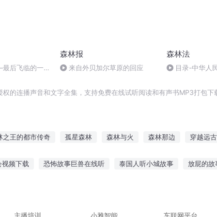
森林报
森林法
—最后飞临的一只
来自外贝加尔草原的回应
目录-中华人
（2019年修订）
授权的连播声音和文字全集，支持免费在线试听阅读和有声书MP3打包下
林之王的都市传奇
孤星森林
森林与火
森林那边
穿越远古
森林
森林日志
墓地森林
空白的森林
从星斗大森林开始签
会视频下载
恐怖故事巨兽在线听
泰国人听小城故事
放屁的故
幕后故事在线听
夜听故事蛇道人
听英雄奋斗故事的感想
听新
免费听
听嗒嘀嗒讲故事6
主播培训
小雅智能
车联网平台