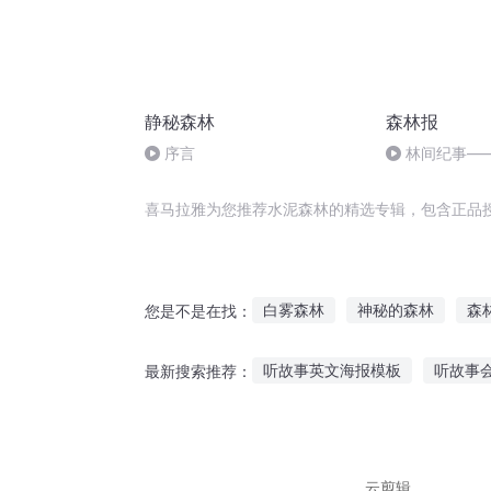
静秘森林
森林报
序言
林间纪事—
批鸟
喜马拉雅为您推荐水泥森林的精选专辑，包含正品
白雾森林
神秘的森林
森
您是不是在找：
森林帝国
森林物语
爱情
听故事英文海报模板
听故事
最新搜索推荐：
森林中的故事
末世黑暗森林
恐怖狮子故事在线听
冯淬帆
听故事绝处逢生
为什么故事
云剪辑