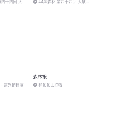
·第四十四回 大破
44黑森林·第四十四回 大破平
林
天寨 同返黑森林
森林报
 】- 靈異節目幕
和爸爸去打猎
別嘉賓： 斌仔 ]