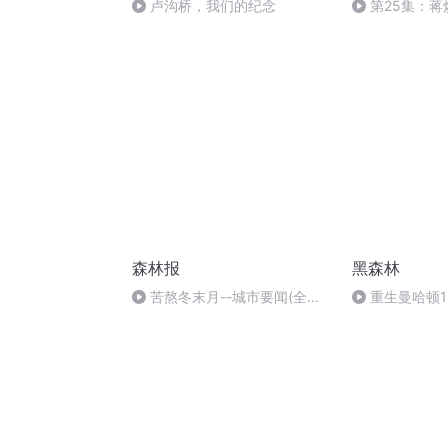
卢沟桥，我们的纪念
第25集：
森林报
黑森林
苦熬冬末月--城市要闻(全书
重生曼哈顿1
完)