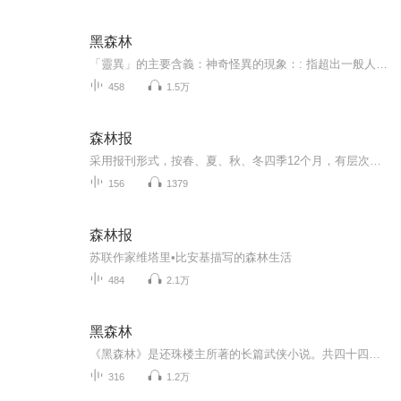
黑森林
「靈異」的主要含義：神奇怪異的現象：: 指超出一般人認知或科學解釋的現象。神靈或超自然力量：: 指神靈、鬼魂或不明的靈體所引起的事件。超自然事務：: 泛指一切非自然、非科學所能解釋的事物。
458
1.5万
森林报
采用报刊形式，按春、夏、秋、冬四季12个月，有层次、有类别地报道森林中的新闻，森林中愉快的节日和可悲的事件，森林中的英雄和强盗，将动植物的生活表现得栩栩如生，引人入胜。森林报是苏联著名科普作家维塔利·瓦连季诺维奇·比安基的代表作。这部书192...
156
1379
森林报
苏联作家维塔里•比安基描写的森林生活
484
2.1万
黑森林
《黑森林》是还珠楼主所著的长篇武侠小说。共四十四回，约51万字，于1950年出版。本书讲述九、十月的天气，腾南镇四面山野中的花木开得还是那么鲜艳，各式各种的草花到处都是，田里的庄稼还是那么茂盛，全似江南暮春三月、草长莺飞、山川明秀、草木华滋的...
316
1.2万