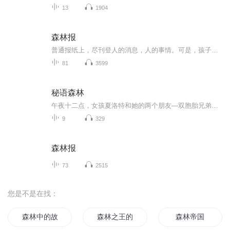
13
1904
森林报
普通报纸上，尽刊登人的消息，人的事情。可是，孩子们也很喜欢知道飞禽走兽和昆虫是怎样生活的。森林里新闻并不比城市里少。森林里也在进行着工作，也有愉快的节日和可悲的事件。森林里有森林里的英雄和强盗。可是，这些事情，城市报纸很少报道，所以谁也不知道这类林中新闻。比方说，有谁看见过，严寒的冬季里，没有翅膀的小蚊虫从土里钻出来，光着脚丫在雪地上乱跑?你在什么报上能看到关于“林中大汉”麇鹿打群架、候鸟大搬家和秧鸡徒步走过整个欧洲的令人发笑的旅行消息?
81
3599
秘语森林
午夜十二点，女孩夏洛特和她的两个朋友—双胞胎兄弟罗森和罗淼偶遇了一场精灵的魔法仪式。与此同时，生活在另一个世界里的女孩林衍发现了一本破旧的浅绿色本子，由此闯入了精灵的世界。林衍很快结识了罗森和罗淼，他们却将她误认为失踪已久的夏洛特。 原来...
9
329
森林报
73
2515
您是不是在找：
森林中的故事
森林之王的都市传奇
森林帝国