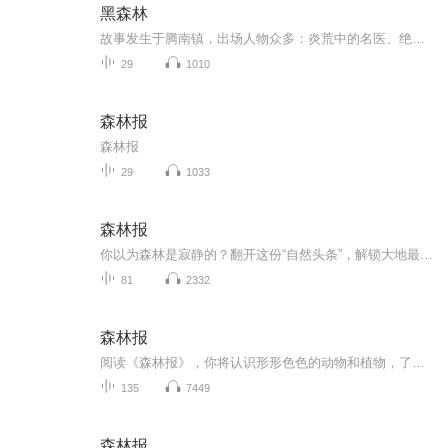
黑森林
故事发生于腾南镇，出场人物众多：炎荒中的名医、绝代佳人姊妹花、错骨分筋，恶武师林中出丑、木里戛中大盗、单恋、双侠女山寨斗凶顽、双侠女月夜服强敌、危峰舞剑，绝壑飞身、骷髅锁钥、形迹诡秘的病人群……
29
1010
森林报
森林报
29
1033
森林报
你以为森林是寂静的？翻开这份“自然头条”，解锁大地最鲜活的秘密日报！维·比安基——被誉“森林哑语翻译者”——以报刊形式揭开四季轮回的狂野剧场：春雷惊醒冬眠的刺猬，夏夜萤火虫暗藏致命猎刀，秋雁编队横跨大陆，而冬雪竟是动物爪痕书写的“神秘白...
81
2332
森林报
阅读《森林报》，你将认识形形色色的动物和植物，了解它们的趣味生活。在介绍森林里的动植物之余，比安基还向读者介绍了观察和研究大自然的方法。除了内容丰富有趣外，《森林报》的文字也活泼多样，文章体裁丰富，有散文、通讯、小小说、故事等。阅读本书...
135
7449
森林报