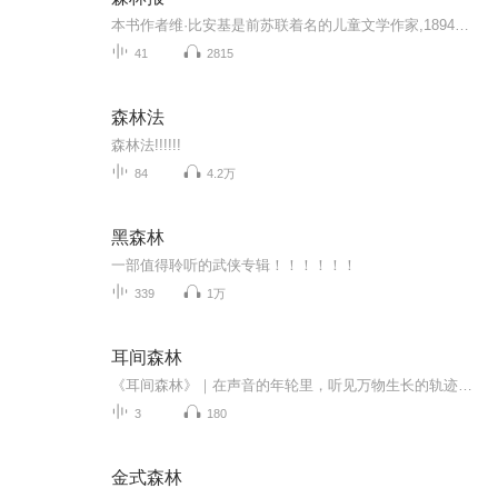
本书作者维·比安基是前苏联着名的儿童文学作家,1894年2月11日诞生于彼得堡一个生物学家的家庭。他从小受家庭的熏陶,对大自然产生了浓厚的兴趣,有一种探索其奥秘的强烈愿望。后来,他报考并升入彼得堡大学物理数学系,学习自然专业,与家庭的影响是密不可分的...
41
2815
森林法
森林法!!!!!!
84
4.2万
黑森林
一部值得聆听的武侠专辑！！！！！！
339
1万
耳间森林
《耳间森林》｜在声音的年轮里，听见万物生长的轨迹当城市将感官压成扁平直线 我们为自己种下一片垂直的森林—— 用声波作年轮，以聆听为根系让耳膜成为最敏感的落叶层 接住所有坠向人间的天籁、叹息与雷鸣
3
180
金式森林