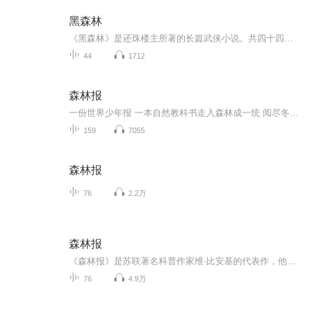
黑森林
《黑森林》是还珠楼主所著的长篇武侠小说。共四十四回，约51万字，于1950年出版。本书讲述九、十月的天气，腾南镇四面山野中的花木开得还是那么鲜艳，各式各种的草花到处都是，田里的庄稼还是那么茂盛，全似江南暮春三月、草长莺飞、山川明秀、草木华滋的...
44
1712
森林报
一份世界少年报 一本自然教科书走入森林成一统 阅尽冬夏与春秋
159
7055
森林报
76
2.2万
森林报
《森林报》是苏联著名科普作家维·比安基的代表作，他用报纸的形式，按照春、夏、秋、冬四季12个月的顺序，讲述了大自然中动物和植物的故事。这部有趣的科普读物自1927年出版后，连续再版，深受小朋友的喜爱。本产品根据儿童故事播讲要求进行改编，加入了很多富有文学色彩的语言描述和细节描写，使科普内容生动有趣，让小朋友们在播讲人若虹妈妈的娓娓道来中感受大自然的魅力。
76
4.9万