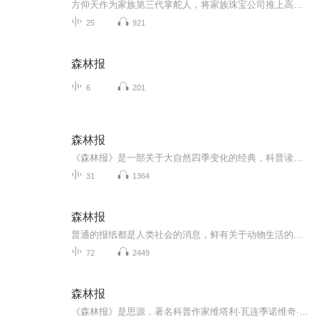
方仰天作为家族第三代掌舵人，将家族珠宝公司推上高峰。然而，一场交通意外打破了平静。在生死关头，三个儿子却只顾尔虞我诈，导致公司股价急泻。幸好，仰天及时苏醒过来。仰天康复后，竟然牵着一个名叫林澄的女人回家，并宣布了三件大事：一、他要迎娶这...
25
921
森林报
6
201
森林报
《森林报》是一部关于大自然四季变化的经典，科普读物。在文中，作者用生动的文笔采用报刊的形式。以春夏秋冬12个月为顺序有层次分别向我们报道了发生在森林中的故事，介绍了许多陌生而有趣的动植物如顽强的秃笔乌鸦，笨拙的琴鸡，残暴的猞猁，各色的蘑菇，善战的白桦......在作者的笔下，他们都被赋予了情感和智慧春夏秋冬分分秒秒都在上演着各种各样有趣的新闻，从而向读者展示了一个四季更替的充满乐趣的森林世界。
31
1364
森林报
普通的报纸都是人类社会的消息，鲜有关于动物生活的新闻。那么，孩子们喜欢的飞禽走兽们是怎么生活的呢？这些事情城市的报纸却很少报道，你想获得有趣的新闻吗？那就来听一听《新闻报》吧。大自然有着永远解不开的迷，听听森林里春夏秋冬的故事吧！
72
2449
森林报
《森林报》是思源，著名科普作家维塔利·瓦连季诺维奇·比安基的代表作，出版于1927年。作者以其擅长描写动植物生活的艺术才能，用轻快的笔调，采用报刊形式，描绘了一幅神奇的关于大自然四季更替的瑰丽画卷。全书按照春、夏、秋、冬四季12个月的顺序，以森林新闻、集体农庄新闻、城市新闻和猎事新闻四大板块为主，将森林里动植物的趣事、农庄中人们的劳作、城市里热闹的景象和猎人们打猎的场景娓娓道来，文笔清新自然，将动植物的生活表现得栩栩如生，让我们感受到发生在森林里动植物间的爱恨情仇、喜怒哀乐、生存与毁灭，引人入胜。 《森林报》能够让我们感受到森林中的动植物在一年四季中五彩缤纷的生活，深入的探索大自然的无穷奥秘，体验春的快乐，夏的蓬勃，秋的多彩，冬的忧伤。全书内容蕴含着诗情画意，富有童心童趣，是一部让孩子认识自然、走进自然，从小培养科学性起、增强环保及生态意识的绝佳读物。