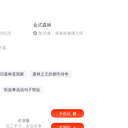
金式森林
的纪念
第25集：蒋焕秋被捕入狱
下载。
日森林是我家
森林之王的都市传奇
越远古之森林系统
神秘的森林
森林领主
听故事说说句子简短
故事未停你未听
听公主故事图片唯美
手机端
企业版
员工学习，企业买单
电脑端