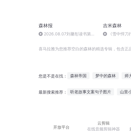
森林报
吉米森林
2026.08.07刘馨彤读书第
《雪中悍刀
1069天祖国各地无线电大串联1
喜马拉雅为您推荐空白的森林的精选专辑，包含正
森林帝国
梦中的森林
师
您是不是在找：
森林那边
末世黑暗森林
听老故事文案句子图片
山里
最新搜索推荐：
森林物语
森林日志
时光冰淇淋故事在线听
听老
土狗故事原声在线听
听故事
云剪辑
开放平台
在线音频剪辑神器