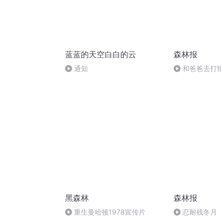
蓝蓝的天空白白的云
森林报
通知
和爸爸去打
黑森林
森林报
重生曼哈顿1978宣传片
忍耐残冬月