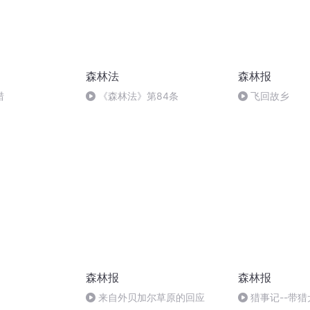
森林法
森林报
猎
《森林法》第84条
飞回故乡
森林报
森林报
来自外贝加尔草原的回应
猎事记--带猎