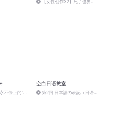
【女性创作32】死了也要领
工牌：规则怪谈、女性互助与编
制幻想
来
空白日语教室
：永不停止的“发
第2回 日本語の表記（日语的
表记方式）@空白