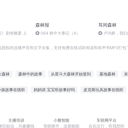
森林报
耳间森林
行》剧情概要 上
064 林中大事记（4）
卢沟桥，我们
品授权的连播声音和文字全集，支持免费在线试听阅读和有声书MP3打包
大森林
森林中的故事
从星斗大森林开始签到
墓地森林
末
白雾森林
森林与火
爱情森林
水泥森林
孤星森林
穿
小孩故事在线听
妈妈讲.宝宝听故事好吗
皮克斯玩具故事在线听
人讲民俗故事感受
章鱼诡异故事在线听
听故事或者评书英语作文
造句训练语文答案
非常听英语故事的英文
听长篇小说黄河故事
主播培训
小雅智能
车联网平台
兼职副业，兴趣赚钱
智能硬件，连接赋能
自在出行，听我想听