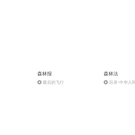
森林报
森林法
最后的飞行
目录-中华人
（2019年修订）