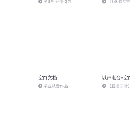
第6章 开悟引导
《180度空
凡）【完】
空白文档
以声电台•空
毕业试音作品
【直播回听
喜乐