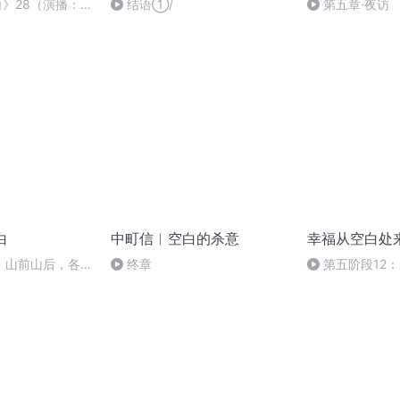
白》28（演播：一
结语①/
第五章·夜访
白
中町信︱空白的杀意
幸福从空白处
】山前山后，各有
终章
第五阶段12
现之旅”