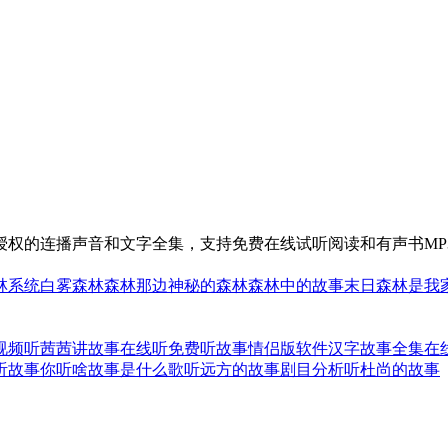
授权的连播声音和文字全集，支持免费在线试听阅读和有声书MP
林系统
白雾森林
森林那边
神秘的森林
森林中的故事
末日森林是我
视频
听茜茜讲故事在线听免费
听故事情侣版软件
汉字故事全集在
听
故事你听啥故事是什么歌
听远方的故事剧目分析
听杜尚的故事