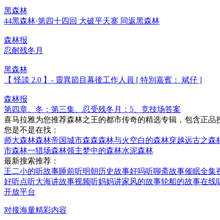
黑森林
44黑森林·第四十四回 大破平天寨 同返黑森林
森林报
忍耐残冬月
黑森林
【 怪談 2.0 】- 靈異節目幕後工作人員 [ 特別嘉賓： 斌仔 ]
森林报
第四章、冬：第三集、忍受残冬月：5、竞技场答案
喜马拉雅为您推荐森林之王的都市传奇的精选专辑，包含正品
您是不是在找：
师大森林
森林帝国
城市森森
森林与火
空白的森林
穿越远古之森
市森林一猎场
森林领主
梦中的森林
水泥森林
最新搜索推荐：
王二小的听故事
睡前听明朝历史故事好吗
听聊斋故事催眠全集
好听点
听大海讲故事视频
听妈妈讲家风的故事
轮船的故事在线
开放平台
对接海量精彩内容