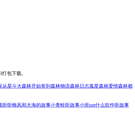
3打包下载。
家
从星斗大森林开始签到
森林物语
森林日志
孤星森林
爱情森林
都
线听
听晚风和大海的故事
小青蛙听故事小班ppt
什么软件听故事