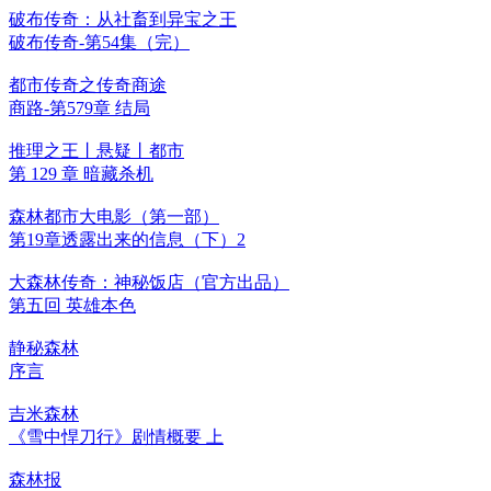
破布传奇：从社畜到异宝之王
破布传奇-第54集（完）
都市传奇之传奇商途
商路-第579章 结局
推理之王丨悬疑丨都市
第 129 章 暗藏杀机
森林都市大电影（第一部）
第19章透露出来的信息（下）2
大森林传奇：神秘饭店（官方出品）
第五回 英雄本色
静秘森林
序言
吉米森林
《雪中悍刀行》剧情概要 上
森林报