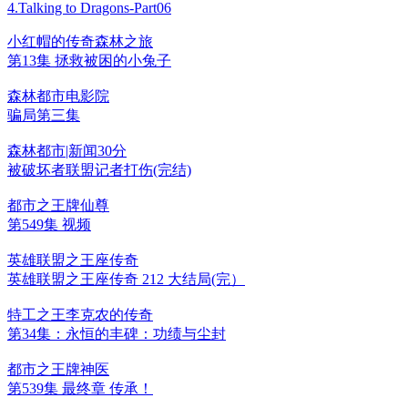
4.Talking to Dragons-Part06
小红帽的传奇森林之旅
第13集 拯救被困的小兔子
森林都市电影院
骗局第三集
森林都市|新闻30分
被破坏者联盟记者打伤(完结)
都市之王牌仙尊
第549集 视频
英雄联盟之王座传奇
英雄联盟之王座传奇 212 大结局(完）
特工之王李克农的传奇
第34集：永恒的丰碑：功绩与尘封
都市之王牌神医
第539集 最终章 传承！