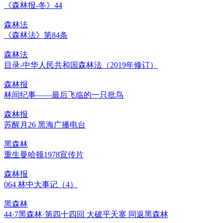
《森林报-冬》44
森林法
《森林法》第84条
森林法
目录-中华人民共和国森林法（2019年修订）
森林报
林间纪事——最后飞临的一只批鸟
森林报
苏醒月26 黑海广播电台
黑森林
重生曼哈顿1978宣传片
森林报
064 林中大事记（4）
黑森林
44·7黑森林·第四十四回 大破平天寨 同返黑森林