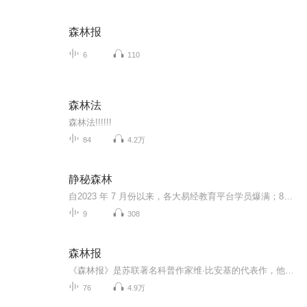
森林报
6
110
森林法
森林法!!!!!!
84
4.2万
静秘森林
自2023 年 7 月份以来，各大易经教育平台学员爆满；80 后、90 后，这代 30 ～ 40 岁的中年人，针对社会问题产生的困惑，开始思考社会，思考人生，开始寻求解决问题的办法。这代理性思辨的中年人，包括年轻的一代人，通过理性思考，必定会找到正确的答案；...
9
308
森林报
《森林报》是苏联著名科普作家维·比安基的代表作，他用报纸的形式，按照春、夏、秋、冬四季12个月的顺序，讲述了大自然中动物和植物的故事。这部有趣的科普读物自1927年出版后，连续再版，深受小朋友的喜爱。本产品根据儿童故事播讲要求进行改编，加入了很多富有文学色彩的语言描述和细节描写，使科普内容生动有趣，让小朋友们在播讲人若虹妈妈的娓娓道来中感受大自然的魅力。
76
4.9万