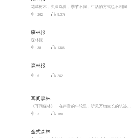
花草树木，虫鱼鸟兽，季节不同，生活的方式也不相同，而且，在不同的季节，更会有无穷的乐趣，亲爱的小朋友们，你们想知道吗，趣味多多，快乐多多哟，认真听完吧
262
5.3万
森林报
森林报
38
1306
森林报
6
202
耳间森林
《耳间森林》｜在声音的年轮里，听见万物生长的轨迹当城市将感官压成扁平直线 我们为自己种下一片垂直的森林—— 用声波作年轮，以聆听为根系让耳膜成为最敏感的落叶层 接住所有坠向人间的天籁、叹息与雷鸣
3
180
金式森林