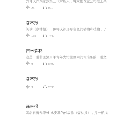
方仰天作为家族第三代掌舵人，将家族珠宝公司推上高峰。然而，一场交通意外打破了平静。在生死关头，三个儿子却只顾尔虞我诈，导致公司股价急泻。幸好，仰天及时苏醒过来。仰天康复后，竟然牵着一个名叫林澄的女人回家，并宣布了三件大事：一、他要迎娶这...
25
921
森林报
阅读《森林报》，你将认识形形色色的动物和植物，了解它们的趣味生活。在介绍森林里的动植物之余，比安基还向读者介绍了观察和研究大自然的方法。除了内容丰富有趣外，《森林报》的文字也活泼多样，文章体裁丰富，有散文、通讯、小小说、故事等。阅读本书...
135
7449
吉米森林
这是一道非主流白羊青年为忙里偷闲的你准备的一道文化大杂烩，有咸有鲜，有麻有辣，有苦有乐，有酸有涩，有小桥流水，也有古道瘦马，放得了广陵散，也容得下下里巴，欢迎来到吉米森林！声音可以是我的态度，也可以是我的温度，我与你的距离也许就差这一度。让我们一同成长一同相约此处，每周日不见不散！
9
8490
森林报
3
2636
森林报
著名科普作家维.比安基的代表作《森林报》，是一部描写大自然的经典儿童科普读物；是一部儿童森林百科全书；是一部让我们回归自然、培养科学爱好、增强环保及维持生态平衡意识的绝佳课外读物！小耳朵，让我们一起来聆听吧！