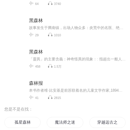
64
3740
黑森林
故事发生于腾南镇，出场人物众多：炎荒中的名医、绝代佳人姊妹花、错骨分筋，恶武师林中出丑、木里戛中大盗、单恋、双侠女山寨斗凶顽、双侠女月夜服强敌、危峰舞剑，绝壑飞身、骷髅锁钥、形迹诡秘的病人群……
29
1010
黑森林
「靈異」的主要含義：神奇怪異的現象：: 指超出一般人認知或科學解釋的現象。神靈或超自然力量：: 指神靈、鬼魂或不明的靈體所引起的事件。超自然事務：: 泛指一切非自然、非科學所能解釋的事物。
458
1.5万
森林报
本书作者维·比安基是前苏联着名的儿童文学作家,1894年2月11日诞生于彼得堡一个生物学家的家庭。他从小受家庭的熏陶,对大自然产生了浓厚的兴趣,有一种探索其奥秘的强烈愿望。后来,他报考并升入彼得堡大学物理数学系,学习自然专业,与家庭的影响是密不可分的...
41
2815
您是不是在找：
孤星森林
魔法师之迷雾森林
穿越远古之森林系