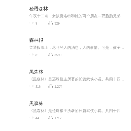
秘语森林
午夜十二点，女孩夏洛特和她的两个朋友—双胞胎兄弟罗森和罗淼偶遇了一场精灵的魔法仪式。与此同时，生活在另一个世界里的女孩林衍发现了一本破旧的浅绿色本子，由此闯入了精灵的世界。林衍很快结识了罗森和罗淼，他们却将她误认为失踪已久的夏洛特。 原来...
9
329
森林报
普通报纸上，尽刊登人的消息，人的事情。可是，孩子们也很喜欢知道飞禽走兽和昆虫是怎样生活的。森林里新闻并不比城市里少。森林里也在进行着工作，也有愉快的节日和可悲的事件。森林里有森林里的英雄和强盗。可是，这些事情，城市报纸很少报道，所以谁也不知道这类林中新闻。比方说，有谁看见过，严寒的冬季里，没有翅膀的小蚊虫从土里钻出来，光着脚丫在雪地上乱跑?你在什么报上能看到关于“林中大汉”麇鹿打群架、候鸟大搬家和秧鸡徒步走过整个欧洲的令人发笑的旅行消息?
81
3599
黑森林
《黑森林》是还珠楼主所著的长篇武侠小说。共四十四回，约51万字，于1950年出版。本书讲述九、十月的天气，腾南镇四面山野中的花木开得还是那么鲜艳，各式各种的草花到处都是，田里的庄稼还是那么茂盛，全似江南暮春三月、草长莺飞、山川明秀、草木华滋的...
316
1.2万
黑森林
《黑森林》是还珠楼主所著的长篇武侠小说。共四十四回，约51万字，于1950年出版。本书讲述九、十月的天气，腾南镇四面山野中的花木开得还是那么鲜艳，各式各种的草花到处都是，田里的庄稼还是那么茂盛，全似江南暮春三月、草长莺飞、山川明秀、草木华滋的...
44
1712