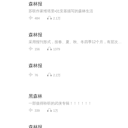
森林报
苏联作家维塔里•比安基描写的森林生活
484
2.1万
森林报
采用报刊形式，按春、夏、秋、冬四季12个月，有层次、有类别地报道森林中的新闻，森林中愉快的节日和可悲的事件，森林中的英雄和强盗，将动植物的生活表现得栩栩如生，引人入胜。森林报是苏联著名科普作家维塔利·瓦连季诺维奇·比安基的代表作。这部书192...
156
1379
森林报
76
2.2万
黑森林
一部值得聆听的武侠专辑！！！！！！
339
1万
森林报