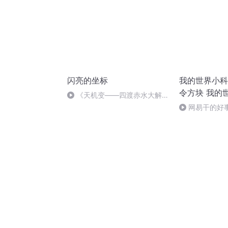
闪亮的坐标
我的世界小科
令方块 我的
《天机变——四渡赤水大解
世界冷知识 
密》第五集 从头越
网易干的好