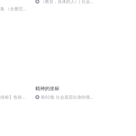
（教育，具体的人）| 社会即
学校，当我开始做教育
五集 （全册完）
后的世界 3
精神的坐标
的坐标】焦裕禄
第60集 社会底层出身的俄国
讲述
女皇（完）