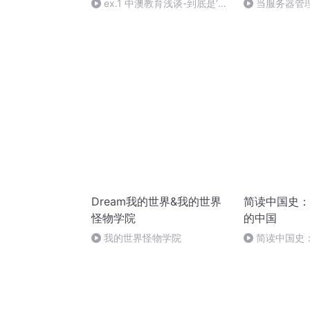
ex.1 中澳教育浅谈-到底是‘鸡
当服务器管
娃’还是‘放飞’（上）
Dream我的世界&我的世界
简读中国史：
怪物学院
的中国
我的世界怪物学院
简读中国史
独特性（下）