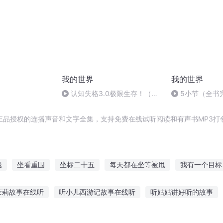
我的世界
我的世界
认知失格3.0极限生存！（转
5小节（全书
载）
正品授权的连播声音和文字全集，支持免费在线试听阅读和有声书MP3打
腿
坐看重围
坐标二十五
每天都在坐等被甩
我有一个目标
开始
我和自己坐同桌
人生标签
坐地成神
坐看妖风起
茉莉故事在线听
听小儿西游记故事在线听
听姑姑讲好听的故事
都有
坐地成仙
前故事免费听
她喜欢听故事的英文
听故事猜英雄真相
听故事