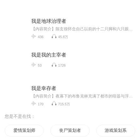
我是地球治理者
【内容简介】陈玄很怀念自己以前的十二只脚和六只眼睛，以及肉嘟嘟的白色身体上流淌的香喷喷粘液。 他只想好好的治理星球，再找只母虫一起过完虫生。 现在变成了两脚兽，真的丑爆了。 还有母两脚兽喜欢我？ 不行！不可能！他是拒绝的！ 两脚兽，真丑！【作...
436
45.8万
我是我的主宰者
53
1726
我是幸存者
【内容简介】夜幕下的布鲁克林充满了都市的喧嚣与浮华，灯红酒绿的街头，人来人往，这里充斥着白人、黑人、以及亚裔人种。纽约市世界第一大都市，而布鲁克林则是纽约人口最多的区域，人口高达三百万。对于纽约来说，布鲁克林可谓是最为脏乱差的地方，这里...
170
715.5万
您是不是在找：
爱情策划师
丧尸策划者
游戏策划系统