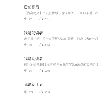
唐前幕后
【内容简介】历史很骨感，也很鲜活。《唐前幕后》在尊重史实的基础上，以传神的笔触再现唐宫内外曾经的熙攘繁闹，栩栩如生地刻画出朝堂上下风云变幻。英明果敢的唐太宗，风流倜傥的李隆基，以德报怨的长孙皇后，来去无踪的红线女；不让须眉的完美公主……一个个出入朝堂的王侯佳丽、显贵名流跃然纸上；李密叛唐之谜、六个桃花劫、殉夫记、马嵬坡之变……一幕幕尔虞我诈、血雨腥风展露无遗。【作者简介】原著：安子主播：刘思志
42
2.8万
我是朗读者
读书是生活中的一道不可或缺的菜肴，把读书当然一种乐趣，生活便是阳光明媚，生机勃然。而朗读却是让读书有了生命，有了呼吸，有了感觉，尽管我读得很一般，但是我接受我自己的一切，包括不完美...
198
8061
我是朗读者
荷叶地街道2018首届“邻里文化节”启动仪式暨“我是朗读者”活动全程音频录制
16
1206
我是朗读者
279
3832