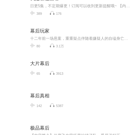
日更5集，不定期爆更！订阅可以收到更新提醒哦~ 【内容简介】 近年来，种种类型的知识竞赛纷纷出现，受到了大家的欢迎和喜爱。知识竞赛是对知识横向与纵向的一个全面考核，想要在竞赛中取得好成绩，丰富自己的知识是必不可少的。本书将娱乐与学习巧妙...
389
176
幕后玩家
十二年前一场悬案，重重疑点伴随着嫌疑人的自缢身亡渐渐被人遗忘。但仇恨是颗种子，会在黑暗中悄悄萌芽。十二年后，一个女孩被囚禁在一个狭小的房间，当她重获自由之后，命运的车轮开始重新轮转，正义迟到了十二年，当年的罪恶会以什么面目分别登场呢？
80
3.1万
大片幕后
65
3913
幕后真相
142
5387
极品幕后