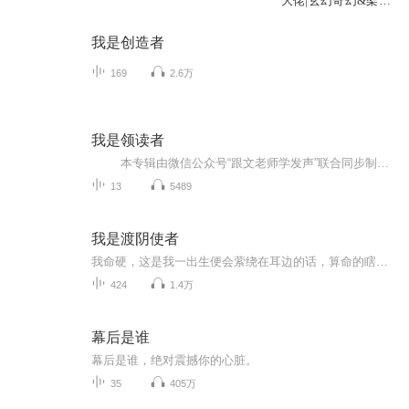
大佬|玄幻奇幻&架空
&系统
我是创造者
169
2.6万
我是领读者
本专辑由微信公众号“跟文老师学发声”联合同步制作，只要你爱读书，爱朗读，这里都是你声的家园，心的归宿。你有好嗓音，我们帮你做后期，上传诵读音频+图文至本专辑和公众号展示（可转发给好友和群供大家欣赏）。投稿须知：1.一张清晰生活照2.一份个人简介3.朗读的文本及作者简介、作者照片4.发送mp3高清音频至QQ邮箱。自己有后期最好，如没有，请找安静环境用手机录音机录制干声连同以上资料同步发送至QQ邮箱，我们帮你制作 ...
13
5489
我是渡阴使者
我命硬，这是我一出生便会萦绕在耳边的话，算命的瞎子说，我是白虎座上女生男命。先天刚硬，克夫、克子、克自己，村里人都说我活不下来，阳气太烈。就算是硬保住命了，以后也是个傻子，可当领堂大神的姥姥不服，年年为我烧替身拜堂口、收兵马、积福德，我...
424
1.4万
幕后是谁
幕后是谁，绝对震撼你的心脏。
35
405万