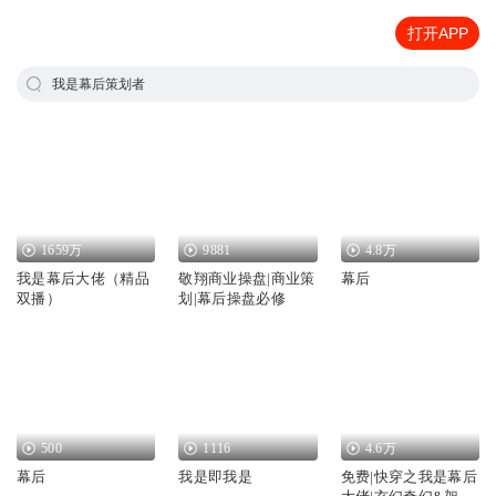
打开APP
我是幕后策划者
1659万
9881
4.8万
我是幕后大佬（精品
敬翔商业操盘|商业策
幕后
双播）
划|幕后操盘必修
500
1116
4.6万
幕后
我是即我是
免费|快穿之我是幕后