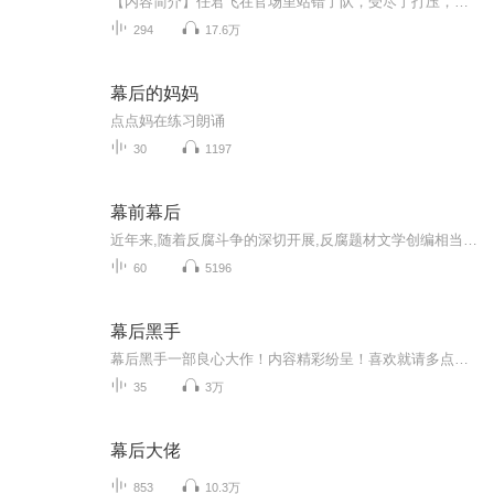
【内容简介】任君飞在官场里站错了队，受尽了打压，陷入了人生低谷。在一次送女领导的途中，先是知道了女友劈腿，后被女领导嘲讽，生气之下展开报复。没想到从此平地而起，虽隐身幕后，却执掌滔天权柄……【作者/主播】作者：樵夫，网络小说作家。主播：阿...
294
17.6万
幕后的妈妈
点点妈在练习朗诵
30
1197
幕前幕后
近年来,随着反腐斗争的深切开展,反腐题材文学创编相当引人瞩目。
60
5196
幕后黑手
幕后黑手一部良心大作！内容精彩纷呈！喜欢就请多点赞，不要钱。点赞，分享，评论。就是对节目的最大支持和厚爱。也希望大家多提建议，欢迎私信吐槽！欢迎评论挖苦！当然了，记得将节目分享到您的朋友圈，带上小伙伴一起来骂街！！！一部良心大作！内容精彩纷呈！喜欢就请多点赞，不要钱。点赞，分享，评论。就是对节目的最大支持和厚爱。也希望大家多提建议，欢迎私信吐槽！欢迎评论挖苦！当然了，记得将节目分享到您的朋友圈，带上小伙伴一起来骂街！！！
35
3万
幕后大佬
853
10.3万