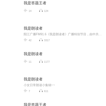
我是答题王者
14
124
我是朗读者
阳江广播FM91.6《我是朗读者》广播特别节目，由中共阳江市委宣传部指导开展，阳江广播电视台作为主办单位推出。节目将邀请名家学者、各行业代表、老师学生、主持人和听众书友，朗诵演绎经典名著、名篇名段，与大家一同分享阅读和朗诵之美。公众号：阳光视...
42
3317
我是朗读者
11
1177
我是朗读者
小女日常朗读小集锦~~
7
611
我是答题王者