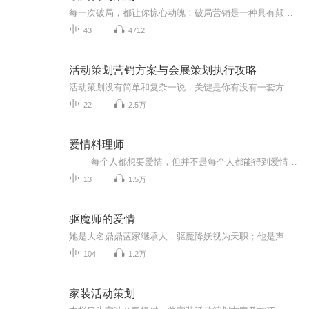
每一次破局，都让你惊心动魄！破局营销是一种具有颠覆传统营销策划的思维，能够在短时期内创造颠峰市场业绩的震撼性营销策划新方法。破局营销中的一系列战术组合非常适合中国本土市场营销特征,同时为具有强烈的市场野心并敢于向行业巨头说不的挑战型企业，创造了一种真正硬球式的营销突围攻击战术。破局营销的核心思想:即使最强硬的对手也可以硬碰硬地打击对手;即便没有任何优势也可以瓦解对手的优势;没有饱和的市场，只有不够尖锐的营销策略;破局营销讲求的是要整合环境资源为我所用，以一个行业破坏者的身份将...
43
4712
活动策划营销方案与会展策划执行攻略
活动策划没有简单和复杂一说，关键是你有没有一套方法，有没有遵循方法，策划成功的关键，是为所有的参与者创造机会。那么接下来的分享，我们就基于活动策划和会务的操作思路，帮大家梳理从主题策划到活动执行的全流程。其实无论是做活动促销策划、企业营销策划、论坛策划，还是展览策划，作为策划人员，你必须要经过这三个步骤的思考，并想尽一切办法去实现它。1.站在促进产业、推动企业发展的角度，结合当下热点设计主题2.从推广产业、拉动需求的角度去整合各方资源...
22
2.5万
爱情料理师
每个人都想要爱情，但并不是每个人都能得到爱情。爱是感性的，也是理性的，需要细细品味，需要牢牢抓住，更需要运用智慧去精心料理。 不管你是在瞳憬美丽的爱情，还是正沉醉于爱情的甜蜜，亦或是正为逝去的爱神伤，只有你来到这里，爱情料...
13
1.5万
驱魔师的爱情
她是大名鼎鼎蓝家继承人，驱魔降妖视为天职；他是声名远扬林家的单传，大隐于市安然度日。一场不经意的邂逅，两个人有了交织，命运因那杯75°的Vodka而开始改变，是否在你流泪时，就注定要我爱上你…
104
1.2万
家装活动策划