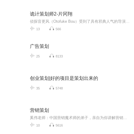
诡计策划师2-片冈翔
侦探音更风（Otofuke Bou）受到了具有邪典人气的导演凤？子（Ootori Saiko）的委托，担任其新电影的监修。这是一部对风来说也有着深厚渊源的名作本格推理小说的电影化项目。从？子引发的过去事件的始末、相关人员的证言以及原作故事中，风无法打消？子可能...
13
566
广告策划
25
8133
创业策划|好的项目是策划出来的
35
5748
营销策划
奚伟老师：中国营销魔术师的弟子，亲自为你讲解营销，让你零成本倍增数倍生意业绩！
10
5616