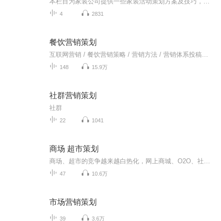
本栏目为家装公司提供一些家装活动策划方案及技巧，助家装公司在活动中签更多的单，能够举办一场成功的活动！爱心学习的家装活动策划人，不要错过哦~咨询电话：400-0964-588微信/ QQ：11226280
4
2831
餐饮营销策划
互联网营销 / 餐饮营销策略 / 营销方法 / 营销体系投稿及互动交流：18996111440粉丝交流进群直接给主播留言即可。（进群后在群共享领取价值上万的内部资料）菜品创新 || 地方风味 || 菜品研发 || 菜谱秘籍 || 烹饪技巧 现特邀行业精英参与电台录音投...
148
15.9万
社群营销策划
社群
22
1041
商场 超市策划
商场、超市的竞争越来越白热化，网上商城、O2O、社区、团购、拼团...新的手段层出不穷，我们应该何去何从...听马老师为你解疑答惑。
47
10.6万
市场营销策划
39
3.6万