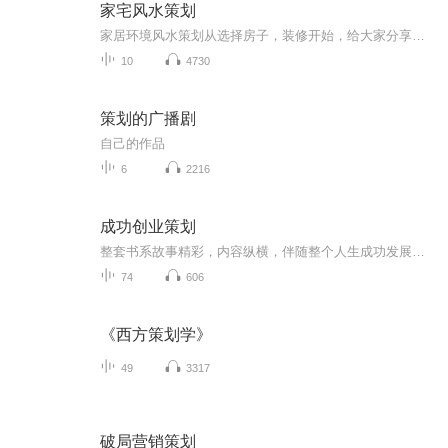
家宅风水策划
家居环境风水策划从选择房子，装修开始，给大家分享一些家居环境风水的利弊，以及如何避免一些重大的环境问题，给家人身心健康带来不利的影响
10
4730
策划的广播剧
自己的作品
6
2216
成功创业策划
整套书系故事精彩，内容纵横，伴随整个人生成功发展历程，思想蕴含丰富，表达深入浅出，闪耀着智慧的光芒和精神的力量，具有成功心理暗示和潜在智慧力量开发的功能，具有很强的理念性、系统性和实用性，能够起到启迪思想、增强心智、鼓舞斗志、指导成功的...
74
606
《西方策划学》
49
3317
破局营销策划