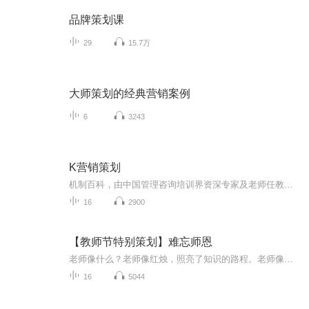
品牌策划课
29
15.7万
大师策划的经典营销案例
6
3243
K营销策划
机制百科，由中国管理咨询培训界资深专家及老师任教，以及资源的整合。 现在，这个汇聚了中国商界顶层智慧的“黄埔军校”，将把经典课程中最精华的部分，提炼为音频版本，奉献给大家。 机制百科课程以战略为核心，围绕企业的使命、愿景、价值观和组织、人才、考核展开。老师将首次公开创业历程，以成功企业为核心研究案例，回顾企业创业的关键节点和案例，传递出决策背后的心法。 机制百科提供的课程，不教你成功，只教失败；不教你赚钱，只培养你的创业思维和格局观。 无论你是正在创业路上披荆斩元的创业者、对商业世界充满好奇心的人、还是生活中需要自我提升与修炼的人，这些课程都会对你的思维和格局都会有所助益。
16
2900
【教师节特别策划】难忘师恩
老师像什么？老师像红烛，照亮了知识的路程。老师像什么？老师像春雨，把点点滴滴的知识撒在我们的心里。老师像什么？老师像园丁，把幼小的我门培育成一个懂得知识的大数。老师像什么？老师像一把金钥匙，把无知的我们领进知识的宝库。老师像什么？老师像我们的妈妈，天天陪伴在我们生边，告诉我们一些丰富多采的知识。是老师给了我们那么多的知识，在这里我要祝所有的老师永远年轻、漂亮。 ...
16
5044