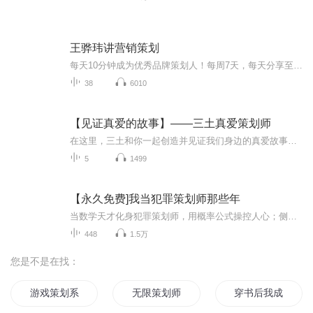
王骅玮讲营销策划
每天10分钟成为优秀品牌策划人！每周7天，每天分享至少一个知识点，如果你能连起来听，相信会得到系统化的收获。近20年从事营销策划工作的经验心得，包含原创的DOA营销策划法、营销3本质、策划6要素、社会化UGC营销、7级产品理论、品牌12属性、12步营造品牌调性、文案3要素、营销创新5方向、营销推广3原则、营销策划3轨内核等许多体系化基础。王骅玮，2003年起进入策划领域，曾先后于中兴通讯、腾讯、网易、边锋等大中型企业，担任营销策划部门管理岗位，组...
38
6010
【见证真爱的故事】——三土真爱策划师
在这里，三土和你一起创造并见证我们身边的真爱故事。如果有关于爱情的任何问题，都可以给三土留言喔。三土的微信号在三土的主页。三土是国内资深的真爱性格匹配心理咨询师，如果你也想遇见你的真爱，那么赶快来参加三土组织策划的【100人主播行动】吧，20...
5
1499
【永久免费]我当犯罪策划师那些年
当数学天才化身犯罪策划师，用概率公式操控人心；侧写专家却以博弈论拆解谎言——这场智商对决从完美罪案开始，在连环谜局中升维。每个细节都是双重密码，每次推理都是三重陷阱。当你以为看透布局，却发现整个城市早已成为实验棋盘。真相永远藏在最后一道...
448
1.5万
您是不是在找：
游戏策划系统
无限策划师
穿书后我成了首席