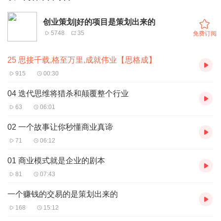
创业策划|好的项目是策划出来的
5748
35
免费订阅
25 思接千载,格至万里,成就伟业【思格成】
915
00:30
04 迭代思维将猎杀和颠覆整个行业
63
06:01
02 一个故事让你秒懂商业真谛
71
06:12
01 商业模式就是企业的剧本
81
07:43
一个赚钱的交易的是策划出来的
168
15:12