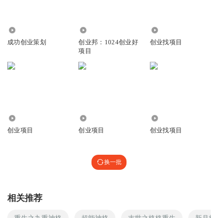
606
32.58万
7.17万
成功创业策划
创业邦：1024创业好
创业找项目
项目
621
1.59万
9005
创业项目
创业项目
创业找项目
换一批
相关推荐
重生之九重神格
超能神格
末世之格格重生
新月格