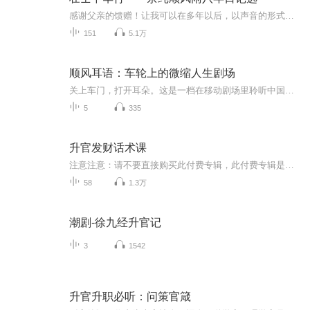
感谢父亲的馈赠！让我可以在多年以后，以声音的形式重读英雄的故事，让更多认识或不认识的朋友能够了解到，曾经在历史上有这样一位英雄。《壮士中华行——余纯顺风雨八年日记选》，是问道老胡继《壮士中华行——余纯顺孤身徒步走西藏》播出后，获得了2.2万...
151
5.1万
顺风耳语：车轮上的微缩人生剧场
关上车门，打开耳朵。这是一档在移动剧场里聆听中国的声音日记。哈啰顺风车联合制作，以车轮为舞台，收录穿梭于城市脉络中的真实人间戏剧——当司机化身民谣诗人，当拼车偶遇职场导师；当后备箱塞满青春记忆，当旅行者解锁秘境捷径；当跨城通勤族在车上补...
5
335
升官发财话术课
注意注意：请不要直接购买此付费专辑，此付费专辑是绑定ximi会员的，切勿直接在这里付款。请直接在我私域中（公众号、社群或朋友圈扫码付款），添加V：zhenqixuezhang，备注喜马拉雅。对重要的人，在重要的时刻，说上几句重要的话术，人生剧情从此就改写，...
58
1.3万
潮剧-徐九经升官记
3
1542
升官升职必听：问策官箴