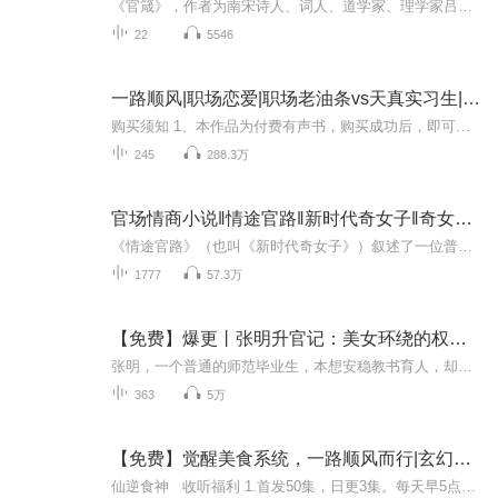
《官箴》，作者为南宋诗人、词人、道学家、理学家吕本中。吕本中出生的家庭可谓官宦世家，他的高祖吕夷简、曾祖吕公著都位至宰相，伯曾祖吕公弼、父亲吕好问也是参与国家机要的朝廷重臣，其家族中还有很多人做过尚书、侍郎等高官。本人亦官至中书舍人。 《...
22
5546
一路顺风|职场恋爱|职场老油条vs天真实习生|多人有声剧
购买须知 1、本作品为付费有声书，购买成功后，即可收听。2、版权归原作者所有，严禁翻录成任何形式，严禁在任何第三方平台传播，违者将追究其法律责任。3、如在充值／购买环节遇到问题，您可通过页面右上方按钮，将页面分享至微信内使用微信支付完成购买...
245
288.3万
官场情商小说‖情途官路‖新时代奇女子‖奇女升官
《情途官路》（也叫《新时代奇女子》）叙述了一位普通的小学女教师的情感经历和官路历程。她凭什么一步步登上权力巅峰？靠的是什么？是美貌吗？是关系吗？还是？你听完这个故事，便可以知晓其中的奥秘。郑重声明：不想音频有音乐的，可以在手机端倒数第二...
1777
57.3万
【免费】爆更丨张明升官记：美女环绕的权谋之路丨官场
张明，一个普通的师范毕业生，本想安稳教书育人，却意外被卷入官场的漩涡。从初出茅庐的青涩到后来的老谋深算，张明在宦海中浮沉，与各路权贵斗智斗勇。他利用智慧与胆识，一步步攀升至权力的巅峰，期间不仅经历了无数次的生死考验，还收获了众多美女的青...
363
5万
【免费】觉醒美食系统，一路顺风而行|玄幻爽文|都市逆袭|开挂搞笑|AI多播
仙逆食神 收听福利 1.首发50集，日更3集。每天早5点更新！ 2.订阅满100位，五星好评一次，加更5集！ 3.播放量每增加100w，投月票增加100张，加更10集！ 4.遇听友打赏、艾特主播即送5集音频冠名权！ 内容简介 少年赵楚阳无意间得到了美食系统，在系统...