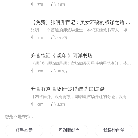
778
4.6万
【免费】张明升官记：美女环绕的权谋之路|官场小说
张明，一个普通的师范毕业生，本想安稳教书育人，却意外被卷入官场的漩涡。从初出茅庐的青涩到后来的老谋深算，张明在宦海中浮沉，与各路权贵斗智斗勇。他利用智慧与胆识，一步步攀升至权力的巅峰，期间不仅经历了无数次的生死考验，还收获了众多美女的青...
710
59.2万
升官笔记《 观印 》阿洋书场
《观印》观场如是观！官场如漫天星斗的星轨变迁，芸芸百观众生呈现，伴随着主人公的屡次升迁与挫折、多重关系交织博弈，蝴蝶效应掀起一阵阵滔天巨浪，小人物！正世界！大情怀！阿洋书场呕心制作。致敬《人民的名义》！2019职场公务人士兵必读！部分片头片尾曲阿洋亲自歌唱。
130
16.3万
升官有道|官场|仕途|为国为民|逆袭
【内容简介】没有背景，却创造官场升迁的奇迹；没有爱情，却有众多的红颜；没有权势，却将张狂的公子哥踩到脚下；没有经济靠山,却能挥金如土.......一步步走向顶峰,成为官场传奇。【作者介绍】良木水中游：17K优秀网文作者【主播阵容】心房的律动【购买须...
687
2.3万
您是不是在找：
顺手牵爱
回到顺朝当皇帝
我是她的第九顺位