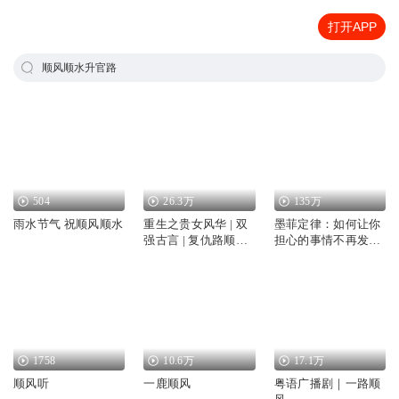
打开APP
顺风顺水升官路
504
26.3万
135万
雨水节气 祝顺风顺水
重生之贵女风华 | 双
墨菲定律：如何让你
强古言 | 复仇路顺风
担心的事情不再发生
顺水
丨每天听点心理学，
趋利避害，顺风顺水
丨学好心理学，成为
优秀的自己
1758
10.6万
17.1万
顺风听
一鹿顺风
粤语广播剧｜一路顺