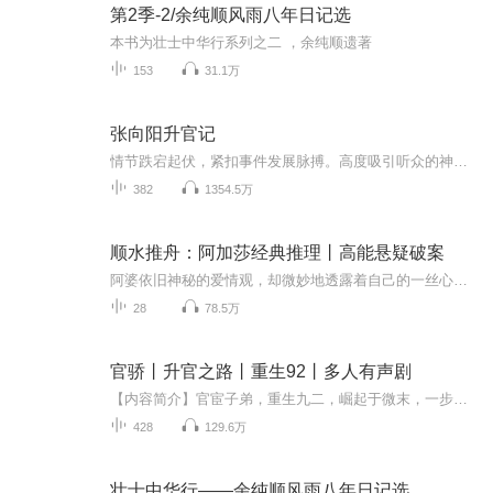
第2季-2/余纯顺风雨八年日记选
本书为壮士中华行系列之二 ，余纯顺遗著
153
31.1万
张向阳升官记
情节跌宕起伏，紧扣事件发展脉搏。高度吸引听众的神经。。绝对震撼的经典。。。所有专辑完全免费。。。不要钱。。只要您动动手指转发，点赞就行。。。还等什么，，，赶快动手转发吧，一部良心作品，，经典高质量作品。。。。您多点赞，多转发，就是对作品的最大支持。。小说和小伙伴一起分享好的节目。。快上车。。。。 情节跌宕起伏，紧扣事件发展脉搏。高度吸引听众的神经。。绝对震撼的经典。。。所有专辑完全免费。。。不要钱。。只要您动动手指转发，点赞就行。。。还等什么，，，赶快动手转发吧，一部良心作品，，经典高质量作品。。。。您多点赞，多转发，就是对作品的最大支持。。小说和小伙伴一起分享好的节目。。快上车。。。。
382
1354.5万
顺水推舟：阿加莎经典推理丨高能悬疑破案
阿婆依旧神秘的爱情观，却微妙地透露着自己的一丝心迹。阿加莎借女主之口表达对自己婚姻的心声。【简介】在与一位年轻貌美的寡妇罗萨琳结婚仅仅几周以后，戈登·克洛德就死于伦敦的一场空袭。他的庞大家产自然而然落到了年轻妻子手里。另一方面，克洛德家...
28
78.5万
官骄丨升官之路丨重生92丨多人有声剧
【内容简介】官宦子弟，重生九二，崛起于微末，一步步攀上权力巅峰【作者简介】枫间苍月，大神作者，作品月销10w+【主播简介】景鹏：年度最佳气人主播，努力把最好的作品，带给大家朵兰：专业配音员，8岁到80岁全能型魔鬼声线小米：主声线甜系少女，擅长人...
428
129.6万
壮士中华行——余纯顺风雨八年日记选