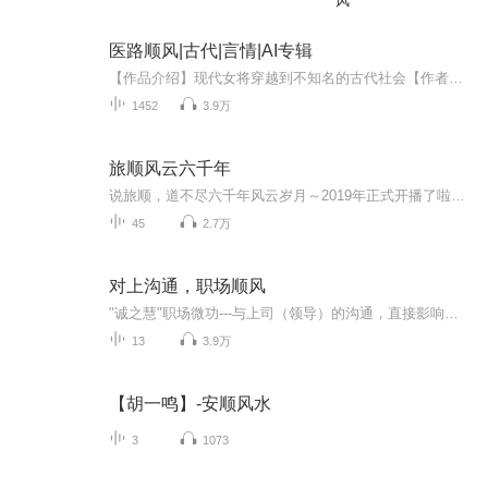
风
医路顺风|古代|言情|AI专辑
【作品介绍】现代女将穿越到不知名的古代社会【作者介绍】真爱如初16【购买须知】1、本作品为付费有声书，前106集为免费试听，购买成功后，即可收听，可下载重复收听。2、版权归原作者所有，严禁翻录成任何形式，严禁在任何第三方平台传播，违者将追究其法...
1452
3.9万
旅顺风云六千年
说旅顺，道不尽六千年风云岁月～2019年正式开播了啦！听老邹给您讲述传奇太阳沟，上下六千年，初建旅顺港，甲午旅顺攻围战，旅顺大屠杀，日俄旅顺攻击战，苏军进驻旅顺口，旅顺各地神奇传说。 本专辑大约八大系列，旅顺故事，娓娓说来。
45
2.7万
对上沟通，职场顺风
"诚之慧"职场微功---与上司（领导）的沟通，直接影响您的压力、收入、前程，如何把握上司的想法？如何巧妙说话？如何通过汇报达到想要的结果？.....有太多经验和技巧值得借鉴，不要等吃了亏才后悔，而要主动把握，让自己在职场中越来越强大......
13
3.9万
【胡一鸣】-安顺风水
3
1073