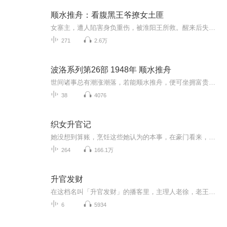
顺水推舟：看腹黑王爷撩女土匪
女寨主，遭人陷害身负重伤，被淮阳王所救。醒来后失忆，误将淮阳王认成自己的夫君。淮阳王顺水推舟，利用这一误会将女寨主留在身边，想通过她引出土匪头（实际上她就是土匪头）。
271
2.6万
波洛系列第26部 1948年 顺水推舟
世间诸事总有潮涨潮落，若能顺水推舟，便可坐拥富贵，功成名就；如若错失良机，则生活的航程便会搁浅，命途多舛。我们此时正漂浮在满潮的海面上，必须要抓住时机，顺势而为，否则就会一败涂地。
38
4076
织女升官记
她没想到算账，烹饪这些她认为的本事，在豪门看来，不过是仆人职司，她还没想到修修改改这些她认为不值一提的小手艺却能给她换来锦绣前程。 初入豪门，她无论如何讨好也只能换来做什么错什么，这样的日子怎么过！和离！必须和离！但人生有时候就是这么出人意料……，看贫门织女在一家瞧不起她的豪门中如何逆袭！
264
166.1万
升官发财
在这档名叫「升官发财」的播客里，主理人老徐，老王，老何将会坦诚地和大家分享关于互联网，资本投资和职场的经历和见闻。希望能真正帮助到积极努力的听众朋友们一起来升官发财～
6
5934