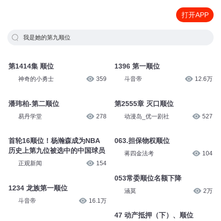
打开APP
我是她的第九顺位
第1414集 顺位
1396 第一顺位
神奇的小勇士
359
斗音帝
12.6万
潘玮柏-第二顺位
第2555章 灭口顺位
易丹学堂
278
动漫岛_优一剧社
527
首轮16顺位！杨瀚森成为NBA
063.担保物权顺位
历史上第九位被选中的中国球员
蒋四金法考
104
正观新闻
154
053常委顺位名额下降
1234 龙族第一顺位
涵莫
2万
斗音帝
16.1万
47 动产抵押（下）、顺位