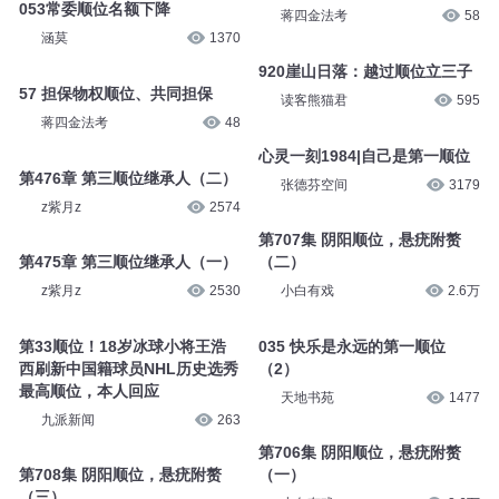
053常委顺位名额下降
蒋四金法考
58
涵莫
1370
920崖山日落：越过顺位立三子
57 担保物权顺位、共同担保
读客熊猫君
595
蒋四金法考
48
心灵一刻1984|自己是第一顺位
第476章 第三顺位继承人（二）
张德芬空间
3179
z紫月z
2574
第707集 阴阳顺位，悬疣附赘
第475章 第三顺位继承人（一）
（二）
z紫月z
2530
小白有戏
2.6万
第33顺位！18岁冰球小将王浩
035 快乐是永远的第一顺位
西刷新中国籍球员NHL历史选秀
（2）
最高顺位，本人回应
天地书苑
1477
九派新闻
263
第706集 阴阳顺位，悬疣附赘
第708集 阴阳顺位，悬疣附赘
（一）
（三）