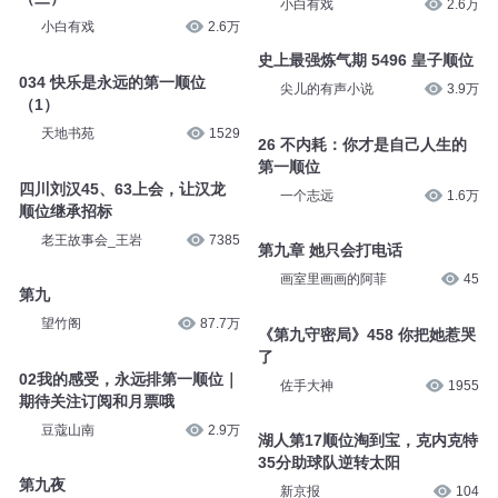
小白有戏
2.6万
小白有戏
2.6万
史上最强炼气期 5496 皇子顺位
034 快乐是永远的第一顺位
尖儿的有声小说
3.9万
（1）
天地书苑
1529
26 不内耗：你才是自己人生的
第一顺位
四川刘汉45、63上会，让汉龙
一个志远
1.6万
顺位继承招标
老王故事会_王岩
7385
第九章 她只会打电话
画室里画画的阿菲
45
第九
望竹阁
87.7万
《第九守密局》458 你把她惹哭
了
02我的感受，永远排第一顺位｜
佐手大神
1955
期待关注订阅和月票哦
豆蔻山南
2.9万
湖人第17顺位淘到宝，克内克特
35分助球队逆转太阳
第九夜
新京报
104