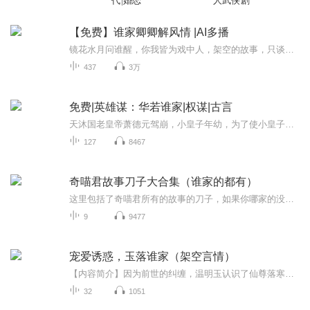
代|婚恋
人武侠剧
【免费】谁家卿卿解风情 |AI多播
镜花水月问谁醒，你我皆为戏中人，架空的故事，只谈风花雪月和烽火狼烟里滋生的爱情。叶卿杨被未婚夫和堂姐联手迫害，逃跑中出了车祸，再次醒来天翻地覆，她穿越到了民国3年，身份是逆贼之女，被隐匿的少帅夫人。本想做个混吃混喝的局外人，看看热闹拍屁股...
437
3万
免费|英雄谋：华若谁家|权谋|古言
天沐国老皇帝萧德元驾崩，小皇子年幼，为了使小皇子能够顺利出宫、平安长大皇后自焚于凤鸣宫造成母子被烧死的假象。群龙无首之际晋王、楚王、燕王争夺权位，燕王凭借手握兵权的强势而夺得摄政王之位开始执掌天沐朝政。小皇子在民间平安长大，积蓄力量，计...
127
8467
奇喵君故事刀子大合集（谁家的都有）
这里包括了奇喵君所有的故事的刀子，如果你哪家的没有的话可以私信我但是回的可能有点儿慢哦.因为我只周六，周天，节假日才创作
9
9477
宠爱诱惑，玉落谁家（架空言情）
【内容简介】因为前世的纠缠，温明玉认识了仙尊落寒之和妖君莫离，当然还有一个萌宠小墨。温明玉在他们的帮助下穿越到古代，进入妖界，魔界，一点一点找回了前世遗落的灵魂碎片，也一步一步地走进了落寒之的温柔陷阱里。正当两人终于可以厮守了的时候，落...
32
1051