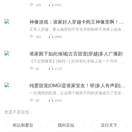
125
5401
神像游戏：谁家好人穿越卡阎王神像里啊！【爆爽搞笑】
正常人穿越，要么魂穿到不学无术的纨绔子弟身上改命翻盘，要么意外成了飞禽走兽在异界开启求生副本。偏他楚天一睁眼，发现自己卡一尊神像里头了——不是求姻缘送子的灵神，不是黑白两道都拜的关二爷，偏偏是管生死判吉凶的阎王爷！说好的穿越逆袭呢？他现...
301
9866
谁家殿下如此倾城|古言甜宠|穿越|多人广播剧
【不定期爆更】[福利一] 好评有礼专辑上架一个月内，订阅并五星评价、打出优质评价标签，并带有“已收听90%”标志的听友，送月卡一张！ ps: 截至上架满月，累计限前10名！[福利二] 月票召集令截至02月15日前，月票总榜前三，且投票数大于100张的小伙伴，送...
62
2.2万
纯爱甜宠|OMG!是谁家室友！呀|多人有声剧|免费
一次偶然的机遇，让这两个截然不同的灵魂成为了室友。从最初的误解与冷漠，后来他们之间的故事如同一首跌宕起伏的乐章，每一个音符都跳跃着甜蜜与宠溺。在校园里，他们携手共同面对挑战与困难，彼此的情谊。让人心生羡慕，整个世界都为他们而停留
90
6242
您是不是在找：
所以和爱豆恋爱啦
我叫豆仙
豆行天下