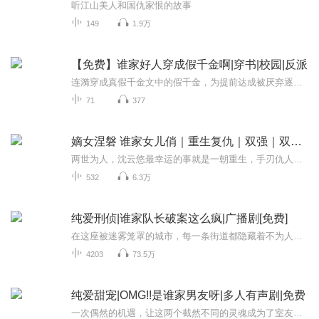
听江山美人和国仇家恨的故事
149
1.9万
【免费】谁家好人穿成假千金啊|穿书|校园|反派
连漪穿成真假千金文中的假千金，为提前达成被厌弃逐出豪门的结局，故意刁难家境贫寒却坚韧聪慧的校草谢泠。她努力扮演恶毒女配，希望男主备选们对她彻头彻尾厌恶，精彩演绎别样重生剧情。
71
377
嫡女涅磐 谁家女儿俏｜重生复仇｜双强｜双向奔赴
两世为人，沈云悠最幸运的事就是一朝重生，手刃仇人；而重生之后，她满心仇恨，夜深梦见那个少年才会有些许疑惑，这一世究竟是涅磐，还是不幸？作者 沈知杳领衔演播 青小鱼儿儿--------旁白、沈云悠三千愿_ ---------池季远演播团队 糖豆儿 --------------...
532
6.3万
纯爱刑侦|谁家队长破案这么疯|广播剧[免费]
在这座被迷雾笼罩的城市，每一条街道都隐藏着不为人知的秘密。当一系列离奇的谋杀案接连发生，两位性格迥异的男主角——冷静沉着的警探和天才侦探——被迫联手，揭开这一连串案件背后的惊人真相。
4203
73.5万
纯爱甜宠|OMG!!是谁家男友呀|多人有声剧|免费
一次偶然的机遇，让这两个截然不同的灵魂成为了室友。从最初的误解与冷漠，后来他们之间的故事如同一首跌宕起伏的乐章，每一个音符都跳跃着甜蜜与宠溺。在校园里，他们携手共同面对挑战与困难，彼此的情谊，让人心生羡慕，整个世界都为他们而停留。学校举...