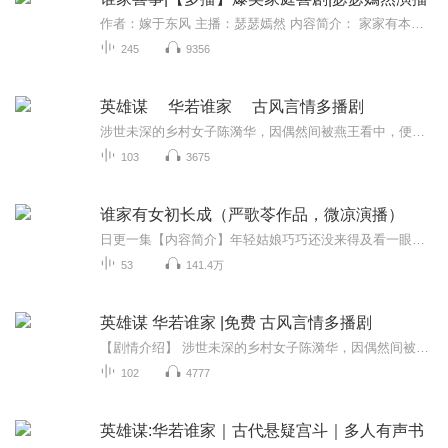
作者：嫁于东风 主播：瑟瑟嫣然 内容简介： 家家有本难念的经，因为一场纷争，打破了原本平静的独生子女家庭。老岳父罗长起催促二女儿罗菲菲秦正扬夫妇抓紧生二胎，两人以政策不许为由，各种推脱。罗长起不死心，拉上亲家秦大桐一起，展开一场持久家庭战。...
245
9356
英雄谋 华若谁家 古风言情多播剧
涉世未深的乡村女子陈漪华，因偶然间被燕王看中，便被选为侍女，进入了王府。从一开始的各种刁难，再到后来小丫鬟及燕王妹妹的离奇死亡，不禁让人深感后宫的危机四伏。而更让陈漪华诧异的是，与自己师出同门的师兄张尧，竟是隐姓埋名的太子！为了给父母报...
103
3675
谁家有女初长成（严歌苓作品，微凉演播）
日更一集【内容简介】年轻姑娘巧巧还没来得及看一眼灯红酒绿的城市，就被人骗到了一个荒无人烟的小站上。原来她是被工人花钱买来的媳妇，而且是兄弟两个人共享的。梦想、温情，以及最后一点尊严被现实残酷地撕碎后，巧巧举起了菜刀。当她逃至一个边防小站...
53
141.4万
英雄谋 华若谁家 |免费 古风言情多播剧
【剧情介绍】 涉世未深的乡村女子陈漪华，因偶然间被燕王看中，便被选为侍女，进入了王府。从一开始的各种刁难，再到后来小丫鬟及燕王妹妹的离奇死亡，不禁让人深感后宫的危机四伏。而更让陈漪华诧异的是，与自己师出同门的师兄张尧，竟是隐姓埋名的太子...
102
4777
英雄谋:华若谁家｜古代悬疑宫斗｜多人有声书