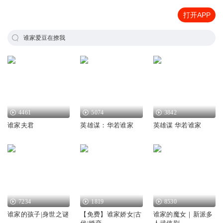
打开APP
谁家爱豆在撩我
4461
5074
3842
谁家夫君
英雄谋：华若谁家
英雄谋 华若谁家
7234
1819
8530
谁家的孩子|身世之谜
【免费】谁家娇女|古
谁家的魔女｜新派多