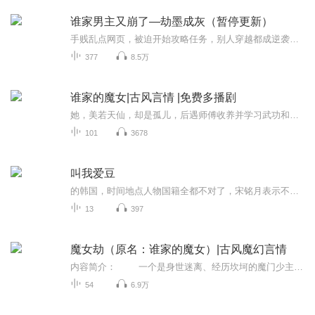
谁家男主又崩了—劫墨成灰（暂停更新）
手贱乱点网页，被迫开始攻略任务，别人穿越都成逆袭女主，为何到了她却是一个炮灰！女配？撮合男主女主完成任务刷积分？好的，做好人难，做坏人还不容易……等等，男主你干嘛？你不会又崩坏了吧！？喵的，谁家的男主快领回去！她真的只想好好宅着！（宝子...
377
8.5万
谁家的魔女|古风言情 |免费多播剧
她，美若天仙，却是孤儿，后遇师傅收养并学习武功和修真。他，为了她放弃了当手领的机会，来到了她的世界，只为保护她。二人一起闯关历险，他们经历了什么呢？多人有声剧《谁家的魔女》由夏沫青风、不骑骆驼的祥子、瑞南RN、欧杨林海海叔讲故事、路遥押、...
101
3678
叫我爱豆
的韩国，时间地点人物国籍全都不对了，宋铭月表示不能接受。但既然人生可以重新做一次选择，这一次她想试点不一样的。那就当个爱豆试试？文案无能本故事纯属虚构，请勿上升真人。本文食用排雷指南：事业线为主，cp已定金泰亨不混饭圈，了解不多。欢迎科普...
13
397
魔女劫（原名：谁家的魔女）|古风魔幻言情
内容简介： 一个是身世迷离、经历坎坷的魔门少主， 一个是为了实现梦想勇于破除各种既定规则、有情有义又敢爱敢恨的异世首领。 是怎样的经历让二人彼此互为羁绊，二人能否随心前行、无忧一生？ ...
54
6.9万