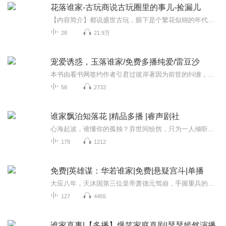
花落谁家-古玩商说古玩圈里的事儿-捡漏儿
【内容简介】都说盛世古玩，眼下是个繁花似锦的年代，古玩价可惊天、可市场上的古玩却一天天见少，尤其是原来充满乐趣的古玩地摊市场，现在放眼望去，净是赝品假货，过去的传奇事儿。都成了卖假货人嘴里蒙人的故事了。原来玩古玩的朋友凑到一块，常常感叹...
28
21.9万
宠爱诱惑，玉落谁家/免费多播纯爱/雷豆沙
本书由看书网签约作者引君过彼岸著因为前世的纠缠，温明玉认识了仙尊落寒之和妖君莫离，当然还有一个萌宠小墨。温明玉在他们的帮助下穿越到古代，进入妖界，魔界，一点一点找回了前世遗落的灵魂碎片，也一步一步地走进了落寒之的温柔陷阱里。正当两人终于...
58
2733
谁家飘泊知落花 |精品多播 |睿声剧社
心海起波，谁懂你的孤独？弃世间纷扰，只为一人倾听。情感深处，一笑解千愁。倘若他问：天下弃我，你当如何？ 我必浅浅一笑，答曰：天下与我何干？我心自有评判。 但，最先弃他而去的，就是我。
179
1212
免费|英雄谋：华若谁家|免费|悬疑宫斗|单播
大应八年，天沐国第三位皇帝萧德元驾崩，手握重兵的异姓王燕王以军权战功震慑，成了天沐摄政王。为保先帝皇嗣，皇后诈死出宫，带着太子隐居民间。多年后，太子有计划地接近燕王，本欲替父母报仇，却因发现燕王不为人知的秘密从而牵扯出许多恩怨纠葛，当爱...
127
4455
谁家喜事|【多播】爆笑家庭喜剧|瑟瑟嫣然演播