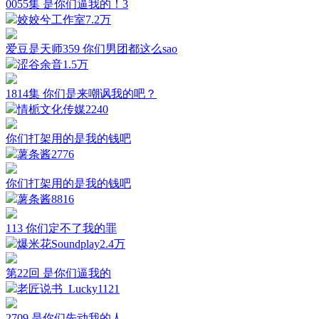
0055集 是你们逼我的！3
姣姣兮工作室
7.2万
爱豆是天师359 你们男团都这么sao
涩谷余音
1.5万
1814集 你们是来嘲讽我的吧？
情栀文化传媒
2240
你们打架用的是我的钱吧
薯条酱
2776
你们打架用的是我的钱吧
薯条酱
8816
113 你们定不了我的罪
爆米花Soundplay
2.4万
第22回 是你们逼我的
老匠说书_Lucky
1121
2709 是你们先动我的人