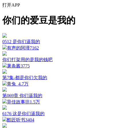
打开APP
你们的爱豆是我的
0512 是你们逼我的
有声的阿瑾
7162
你们打架用的是我的钱吧
薯条酱
3775
第7集-都是你们欠我的
青兔_
4.7万
第069章 你们逼我的
异佳故事坊
1.5万
6176 这是你们逼我的
酷匠听书
3404