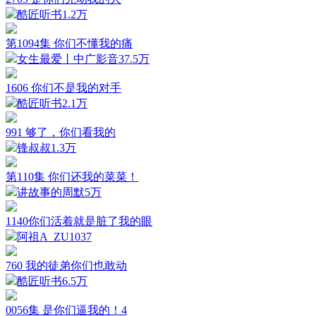
酷匠听书
1.2万
第1094集 你们不懂我的痛
女生最爱丨中广影音
37.5万
1606 你们不是我的对手
酷匠听书
2.1万
991 够了，你们看我的
锋叔叔
1.3万
第110集 你们还我的菜菜！
讲故事的周默
5万
1140你们活着就是脏了我的眼
阿祖A_ZU
1037
760 我的徒弟你们也敢动
酷匠听书
6.5万
0056集 是你们逼我的！4