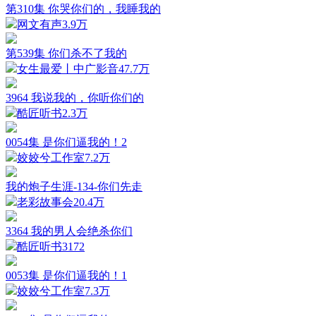
第310集 你哭你们的，我睡我的
网文有声
3.9万
第539集 你们杀不了我的
女生最爱丨中广影音
47.7万
3964 我说我的，你听你们的
酷匠听书
2.3万
0054集 是你们逼我的！2
姣姣兮工作室
7.2万
我的炮子生涯-134-你们先走
老彩故事会
20.4万
3364 我的男人会绝杀你们
酷匠听书
3172
0053集 是你们逼我的！1
姣姣兮工作室
7.3万