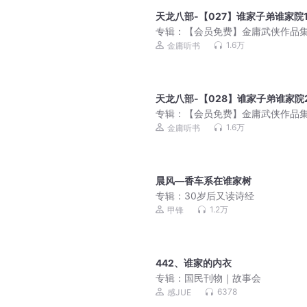
天龙八部-【027】谁家子弟谁家院
专辑：
【会员免费】金庸武侠作品
（单播合集）
1.6万
金庸听书
天龙八部-【028】谁家子弟谁家院
专辑：
【会员免费】金庸武侠作品
（单播合集）
1.6万
金庸听书
晨风—香车系在谁家树
专辑：
30岁后又读诗经
1.2万
甲锋
442、谁家的内衣
专辑：
国民刊物｜故事会
6378
感JUE