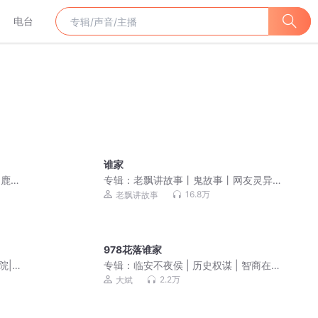
电台
谁家
白鹿&
专辑：
老飘讲故事丨鬼故事丨网友灵异
衔
经历
16.8万
老飘讲故事
978花落谁家
院|
专辑：
临安不夜侯 | 历史权谋 | 智商在线
| 月关作品 | 大斌演播 | 多人有声剧
2.2万
大斌