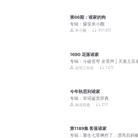
第66期：谁家的狗
专辑：
爆笑米小圈
301.8万
米小圈
1690 花落谁家
专辑：
斗破苍穹 全景声 | 天蚕土豆著
辰羽工作室演播 | 经典玄幻小说
1.2万
辰羽工作室
今年秋思到谁家
专辑：
宋词鉴赏辞典
212
秋语荷塘
第1189集 客落谁家
专辑：
重生七零爽炸了：漂亮后妈