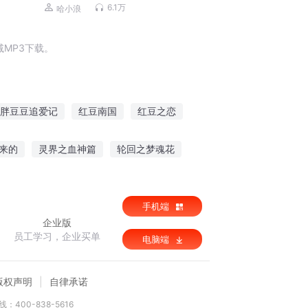
前故事|校园故事
6.1万
哈小浪
MP3下载。
胖豆豆追爱记
红豆南国
红豆之恋
南国
豆行天下
顽皮豆豆
豆官天下
来的
灵界之血神篇
轮回之梦魂花
种田
梦想系统下的魔术师
手机端
企业版
员工学习，企业买单
电脑端
版权声明
自律承诺
：400-838-5616