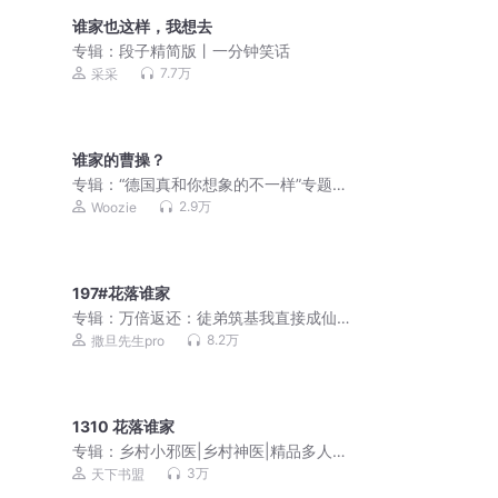
谁家也这样，我想去
专辑：
段子精简版丨一分钟笑话
7.7万
采采
谁家的曹操？
专辑：
“德国真和你想象的不一样”专题节
目录音
2.9万
Woozie
197#花落谁家
专辑：
万倍返还：徒弟筑基我直接成仙 |
爆笑&无敌&爽文不圣母 | 多人有声剧
8.2万
撒旦先生pro
1310 花落谁家
专辑：
乡村小邪医|乡村神医|精品多人有
声剧
3万
天下书盟