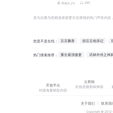
帅地主崽崽宠上天 | 年代甜宠爽文 |
695
阿祖A_ZU
多人剧
喜马拉雅为您精选谁家爱豆在撩我的热门声音内容
豆豆飘香
胡豆豆相亲记
您是不是在找：
豆豆修仙记
最强爱豆
爱
重生最强傲妻
武林外传之神
热门搜索推荐：
唐豆豆穿越记
我叫豆仙
科举反面教材全解
微缩历险
怠惰骑士求求你不要催更
云剪辑
开放平台
在线音频剪辑神器
对接海量精彩内容
关于我们
联系我
Copyright © 2012-