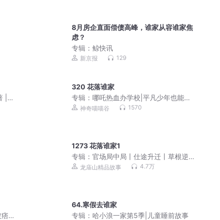
8月房企直面偿债高峰，谁家从容谁家焦
虑？
专辑：
鲸快讯
129
新京报
320 花落谁家
 |
专辑：
哪吒热血办学校|平凡少年也能变
学霸
1570
神奇喵喵谷
1273 花落谁家1
专辑：
官场局中局丨仕途升迁丨草根逆
袭丨青云直上丨多人剧
4.7万
龙庙山精品故事
64.寒假去谁家
被痞
专辑：
哈小浪一家第5季|儿童睡前故事