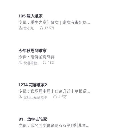
195 嫁入谁家
专辑：
重生之高门嫡女｜庶女有毒姐妹
篇｜免费爽文小说
17.5万
茜小九
今年秋思到谁家
专辑：
唐诗鉴赏辞典
182
秋语荷塘
1274 花落谁家2
专辑：
官场局中局丨仕途升迁丨草根逆
袭丨青云直上丨多人剧
4.6万
龙庙山精品故事
91、放学去谁家
专辑：
我的同学是诸葛双双第1季|儿童睡