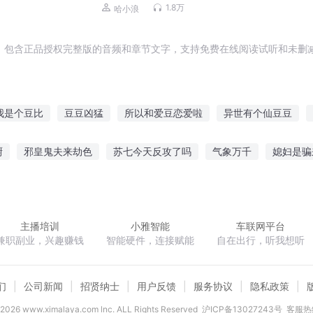
 精品
1.8万
哈小浪
，包含正品授权完整版的音频和章节文字，支持免费在线阅读试听和未删减
我是个豆比
豆豆凶猛
所以和爱豆恋爱啦
异世有个仙豆豆
豆每天都在撩猫
你们的爱豆是我的
民国穿越来的爱豆
红豆生
厨
邪皇鬼夫来劫色
苏七今天反攻了吗
气象万千
媳妇是骗
记
穿越古代当花魁
双子世界超现实游戏
食权酒美拐个上神来
主播培训
小雅智能
车联网平台
兼职副业，兴趣赚钱
智能硬件，连接赋能
自在出行，听我想听
们
公司新闻
招贤纳士
用户反馈
服务协议
隐私政策
2026
www.ximalaya.com lnc. ALL Rights Reserved
沪ICP备13027243号
客服热线