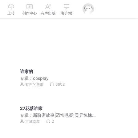
上传
创作中心
有声出版
客户端
谁家的
专辑：
cosplay
3902
有声的筱胖
27花落谁家
专辑：
新聊斋故事|恐怖悬疑|灵异惊悚|
民间故事|
2
古城南笙