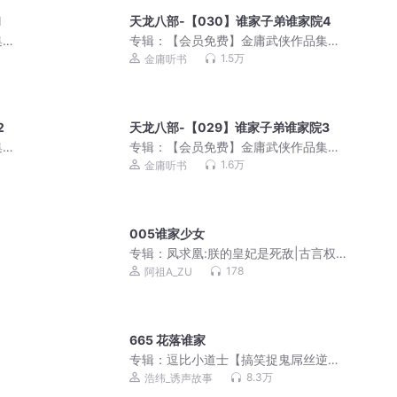
1
天龙八部-【030】谁家子弟谁家院4
集
专辑：
【会员免费】金庸武侠作品集
（单播合集）
1.5万
金庸听书
2
天龙八部-【029】谁家子弟谁家院3
集
专辑：
【会员免费】金庸武侠作品集
（单播合集）
1.6万
金庸听书
005谁家少女
专辑：
凤求凰:朕的皇妃是死敌|古言权谋
复仇爽文|真人免费
178
阿祖A_ZU
665 花落谁家
专辑：
逗比小道士【搞笑捉鬼屌丝逆
袭】
8.3万
浩纬_诱声故事