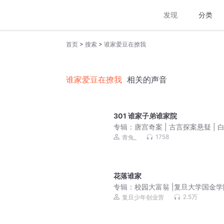
发现
分类
>
>
首页
搜索
谁家爱豆在撩我
谁家爱豆在撩我
相关的声音
301 谁家子弟谁家院
专辑：
唐宫奇案 | 古言探案悬疑 | 
王星越主演影视原著 | 青兔心念领
1758
青兔_
花落谁家
专辑：
校园大富翁 |复旦大学国金学
财商启蒙|校园故事
2.5万
复旦少年创业营