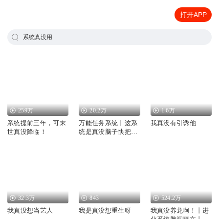
打开APP
系统真没用
259万
20.2万
1.6万
系统提前三年，可末
万能任务系统丨这系
我真没有引诱他
世真没降临！
统是真没脑子快把我
玩死了
32.3万
843
524.2万
我真没想当艺人
我是真没想重生呀
我真没养龙啊！丨进