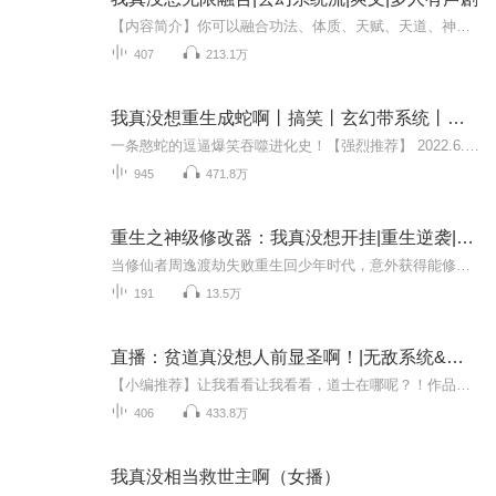
【内容简介】你可以融合功法、体质、天赋、天道、神通、血脉、法宝......你无意间在基础功法里，融合了《诡秘之主》《斗破苍穹》《遮天》《圣墟》《第一序列》里面所有的修炼功法。你体质普通，融合了【荒古圣体】+【厄难毒体】+【混沌体】+【万古不败身】...
407
213.1万
我真没想重生成蛇啊丨搞笑丨玄幻带系统丨升级进化
一条憨蛇的逗逼爆笑吞噬进化史！【强烈推荐】 2022.6.14-2022.8.14为本专辑新品推广期，限时免费2个月；前52集为免费试听，第53集起为付费音频，新品推广期可免费试听。2022.8.14开始收费，0.15元/集，会员免费收听；每天早上8点更新3集，不定时爆更，多...
945
471.8万
重生之神级修改器：我真没想开挂|重生逆袭|全能系统
当修仙者周逸渡劫失败重生回少年时代，意外获得能修改万物的神器，他选择用炼丹、阵法、召唤术撕碎前世遗憾。从酒吧打工到收购黄金城，从被女友甩到百花争宠，他以"修改器"为刃，劈开阶层枷锁。但当财富、权势如潮水涌来，他却发现每一次修改都在消耗某种...
191
13.5万
直播：贫道真没想人前显圣啊！|无敌系统&道教大宗师
【小编推荐】让我看看让我看看，道士在哪呢？！作品简介：【飞卢小说网独家签约作品】陈阳穿越成为了一名道士，并获得振兴道门系统。这一世，道门式微，陈阳为振兴道门，化身云游道士，游历十方，广传道法！“恭喜宿主获得【呼风唤雨】：一念风起，一念雨...
406
433.8万
我真没相当救世主啊（女播）