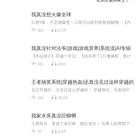
化系统脑洞爽文丨精
品多播
我真没想火爆全球
日更5集，不定期爆更！订阅可以收到更新提醒哦~ 【内容简介】 重生娱乐圈的璀璨明星孙浩然，握有前世的智慧与经验，踏足一个微妙迥异的新世界。他目标明确，志在重振雄风，以过人的见识挑战未知的娱乐圈。在这个世界，他不仅要面对前所未有的机遇，还要突...
823
6.2万
我真没针对法爷|游戏|游戏异界|系统流|AI专辑
【作品简介】穿越十年后。【你杀死了1只魔爆蛙，累计杀死魔爆蛙164250只】【你的法术抗性提升至100%】水潭边的罗杰揉了揉发酸的老腰，自语道：“终于……好像变得强力了一点点。”……这是一个被十九环法术轮番核平洗地后的奇幻废土世界。罗杰携带着【侠隐...
611
2212
王者抽奖系统|穿越热血|还真没见过这样穿越的
见过穿越的，没见过这么穿越的！ 穿越报仇，见面就打！打不过这么办？先跑啊！！！五星好评，随机赠送专属头像哦！！《王者抽奖系统》----穿越、重生、热血、系统、复仇、仙侠世界、燃就完了！！作者：落屿参演CV：（排名不分先后）我会开吊车小鱼声有声的...
191
19.3万
我家水库真没巨蟒啊
王莽死后，变成了条巨蟒，疯狂进化！ 在家人的帮助下，他的体型越来越大！ 从最初的几米，几十米，再到上百米！ 从缅甸蟒，到泰坦蟒，再到深海巨蟒！ 当王莽体积到上百米时，地球巨变灾难降临…… 第一次录书各位多见谅
47
8.3万