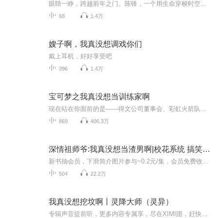
眼睛一睁，跨越前年之门。陈锋，一个用生命穿梭时空的搬运工。从搬运歌曲电影，到搬运各种未来科技。他原本只想当个混吃等死享受生活的搬运工，但每次搬运科技都会在千年之后造成技术大爆炸。他的每一个举动，都会改变接下来的千年历史进程。搬着搬着，他把自己搬成了救世主。
68
1.4万
嫂子啊，我真没想调戏你们
戴上耳机，好好享受吧
396
1.4万
宝可梦之我真没想当训练家啊
现在站在你面前的是——得文公司董事会、彩虹火箭队缔造者、逆属性大师、世界锦标赛冠军……传奇训练家陆野，回忆起首次直播时的场景，喟然长叹。“说起来你们可能不信，我最初的愿望只是破十万订阅露个脸而已。”“我只想恰点钱，从一名游戏区UP主做起。...
869
406.3万
深情祖师爷:我真没想当渣男啊|校花系统 搞笑轻松
新书抽会员，下滑简介图片参与~0.2元/集，会员免费收听，日更3集，不定时爆更，多多评论订阅可加更哦~【作品介绍】小龙的笔，纵横签约作家。代表作有《表白你不同意，变心你哭什么》《深情祖师爷：我真没想当渣男啊》等江南第一深情秦风穿越平行宇宙，替换...
504
22.2万
我真没想挖坟啊丨灵降大师（灵异）
专辑声音提前听，更多内容专属享，尽在XIMI团，赶快加入我的XIMI团一起做个“声控者”吧！【主播简介】奇妙音匣丨大奇：远古恐怖故事播讲人，录有《大奇夜话》、《王牌进化》等专辑。奇妙音匣丨恬喵：知名实体电台主持人，一个身为女生却始终徘徊在男频小说的主播。声线中性多变，可萌可御，戏感出众，《汉末天子》《风水大相师》《爱比离别多一点》《此生不负你情深》等。【作者简介】小丑，网络悬疑作家。【内容简介】事业上受到打击，我选择去泰国旅游，谁能想到这居然会成为我生命中的一次转折点，神秘的降头术成为笼罩在我心中的噩梦！