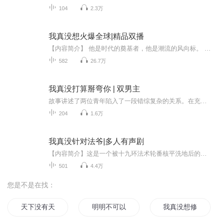
104
2.3万
我真没想火爆全球|精品双播
【内容简介】 他是时代的奠基者，他是潮流的风向标。 他的诗词被无数人追捧，奉为经典，被誉为当代诗圣。他的剧本让所有导演趋之若鹜，梦寐以求。他无所不能，捧谁谁红，瞪谁谁死。 他叫孙浩然，只喂自己袋盐。【作者/主播简介】作者：星河璀璨主播：听雨...
582
26.7万
我真没打算掰弯你 | 双男主
故事讲述了两位青年陷入了一段错综复杂的关系。在充满浪漫与笑料的故事中，观众将见证两人如何穿越重重困难，最终找到彼此心中最真实的感情。
204
1.6万
我真没针对法爷|多人有声剧
【内容简介】这是一个被十九环法术轮番核平洗地后的奇幻废土世界。罗杰携带着【侠隐】的职业模板穿越而来。他只有一个愿望：在真正的浩劫爆发之前，每天变强一点点。【你杀死了1只魔爆蛙，累计杀死魔爆蛙164250只】【你的法术抗性提升至100%】水潭边的罗杰...
501
4.4万
您是不是在找：
天下没有天才
明明不可以没有你
我真没想修真啊