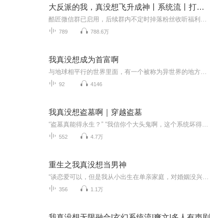
大反派的我，真没想飞升成神丨系统流丨打脸爽文丨神豪
酷匠微信群已启用，后续群内不定时掉落粉丝收听福利，欢迎各位小耳朵进群哦~vx:cyy922222加班猝死的林云风穿越平行世界，成为了人人羡慕的豪门继承人。啧啧啧，开局就要被气运之子打脸完虐！no no no，气运之子？天道宠儿？统统拿来吧你。【强烈推荐】2022...
789
788.6万
我真没想成为首富啊
与地球相平行的世界里面，有一个被称为异世界的地方，在这里一切都重头开始！江小白努力赚取的第一桶金，改变了他在这个世界的命运，也成就了非凡的他。凭借着自己比他人更毒辣的眼光，和低调的做事风格，他成功的把握住了自己这一世的重生命运。如果可以重新来过我可真没想成为首富啊！赚钱经营重生日常文轻松钢铁直男单女主日...
92
4146
我真没想盗墓啊｜穿越盗墓
“盗墓真能得永生？” “我信你个大头鬼啊，这个系统坏得很！” 意外死亡的许天川绑定了一个盗墓系统重启人生。这是一个全新的原创盗墓世界，为你揭露埋藏在地下不为人知的绝伦精彩！
552
4.7万
重生之我真没想当男神
“谈恋爱可以，但是我从小出生在单亲家庭，对婚姻没兴趣。” “我和她只是玩玩，我对你才是认真的。” “我靠！我都说了，我不结婚，你那么认真做什么？” “对不起，昨晚我喝醉了。” 大学四年，周煜文游戏人生，靠着还不错的长相和较为殷实的家庭，谈了...
356
1.1万
我真没想无限融合|玄幻系统流|爽文|多人有声剧