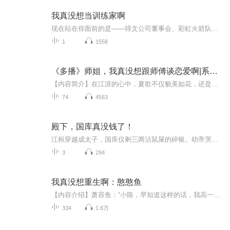
我真没想当训练家啊
现在站在你面前的是——得文公司董事会、彩虹火箭队缔造者、逆属性大师、世界锦标赛冠军……传奇训练家陆野，回忆起首次直播时的场景，喟然长叹。“说起来你们可能不信，我最初的愿望只是破十万订阅露个脸而已。”“我只想恰点钱，从一名游戏区UP主做起。...
1
1558
《多播》师姐，我真没想跟师傅谈恋爱啊|系统&逆袭
【内容简介】在江涯的心中，夏歌不仅貌美如花，还是白凤宗中天赋最高的女弟子，虽说他心中一直爱慕着夏歌，但是他十分清楚自己的实力，他实在是配不上如此优秀的师姐。莫名其妙被绑定了系统以后，江涯再也不是别人口中那个天赋极低的废材。为了得到系统的...
74
4563
殿下，国库真没钱了！
江桓穿越成太子，国库仅剩三两沾鼠屎的碎银。幼帝哭着喊饿，边关急报雪片般飞来。宫中爆发赤面瘟，太医跪地哭嚎“没救了”。他刚摸到银针，指尖突然发烫——“妖术！”户部尚书严嵩带人踹门，身后跟着个举着算盘的玄医。“小伙子，治瘟得加当归，收你二十...
3
294
我真没想重生啊：憨憨鱼
【内容介绍】萧容鱼：“小陈，早知道这样的话，我高一时候就不同意你的QQ好友申请了。”沈幼楚：“敲屏幕，打你。”无论付出多少代价，宝藏女孩沈幼楚和白月光萧容鱼，我全都要。将一切拨回到第二次修罗场那一天，这一次，三个人会不会有更好的结局？
334
1.6万