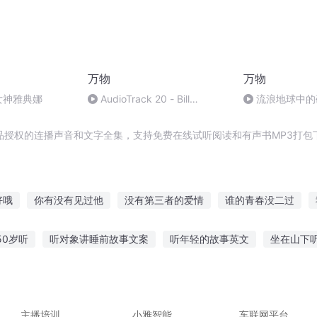
万物
万物
的女神雅典娜
AudioTrack 20 - Bill
流浪地球中的
Bryson014
品授权的连播声音和文字全集，支持免费在线试听阅读和有声书MP3打包
好哦
你有没有见过他
没有第三者的爱情
谁的青春没二过
的都没有
子说没有妖就是没有妖
书名起得再好也没人看
没落
50岁听
听对象讲睡前故事文案
听年轻的故事英文
坐在山下
没用
没山风也没你
我所在的世界没有神
成年人是没有爱情的
生妈妈讲故事给我听
惊险保密故事在线听
小红送货故事在线听
故事在线听
民间甜甜故事在线听
主播培训
小雅智能
车联网平台