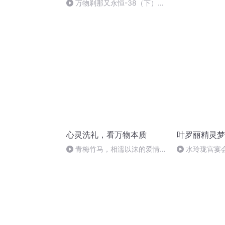
悟
万物刹那又永恒-38（下）虚
惊一场（全文完）
心灵洗礼，看万物本质
叶罗丽精灵梦
青梅竹马，相濡以沫的爱情
水玲珑宫宴
——钱学森与蒋英