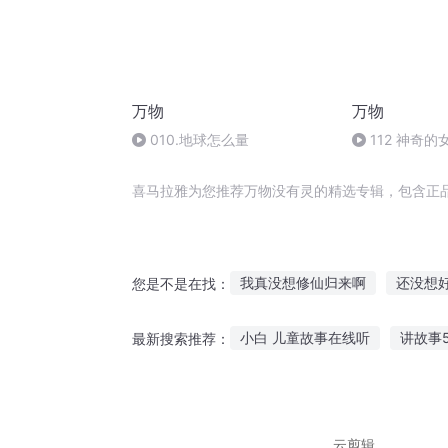
万物
万物
010.地球怎么量
112 神奇
喜马拉雅为您推荐万物没有灵的精选专辑，包含正
我真没想修仙归来啊
还没想
您是不是在找：
明明不可以没有你
一个能打
小白 儿童故事在线听
讲故事
最新搜索推荐：
我家公子真没开无双
系统真
柯尔克孜恐怖故事在线听
女
骑车听的故事有哪些
豌豆的
云剪辑