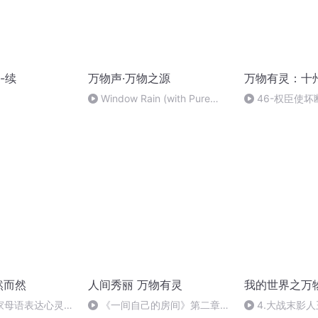
-续
万物声·万物之源
万物有灵：十
Window Rain (with Pure
46-权臣使
Moods)
计诱出城
然而然
人间秀丽 万物有灵
我的世界之万
家母语表达心灵感
《一间自己的房间》第二章
4.大战末影人