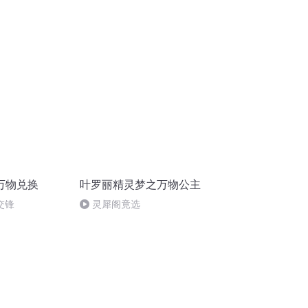
万物兑换
叶罗丽精灵梦之万物公主
交锋
灵犀阁竟选