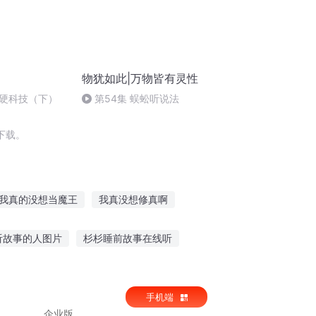
物犹如此|万物皆有灵性
硬科技（下）
第54集 蜈蚣听说法
下载。
我真的没想当魔王
我真没想修真啊
神时代
我真没想成神啊
小生的没落
听故事的人图片
杉杉睡前故事在线听
天下没有天才
女童听故事大全图片大全
零碎听的故事
手机端
企业版