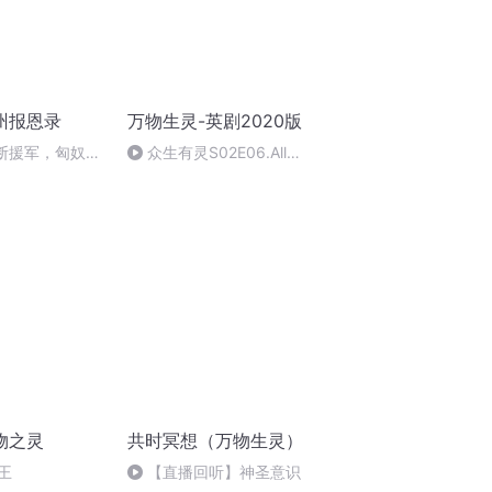
州报恩录
万物生灵-英剧2020版
坏断援军，匈奴用
众生有灵S02E06.All
Creatures Great and Small.
物之灵
共时冥想（万物生灵）
王
【直播回听】神圣意识