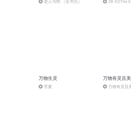
老人与狗 （全书完）
28-02The 
万物生灵
万物有灵且美
苦夏
万物有灵且美