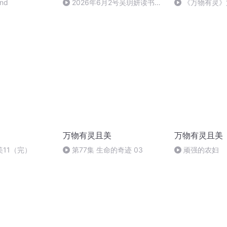
End
2026年6月2号吴玥妍读书第
《万物有灵》
975天《治沩水争当螺丝钉、
--制作组与生物
下》
万物有灵且美
万物有灵且美
11（完）
第77集 生命的奇迹 03
顽强的农妇